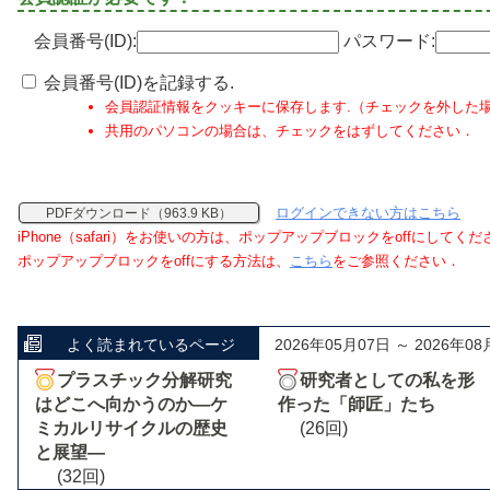
会員番号(ID):
パスワード:
会員番号(ID)を記録する.
会員認証情報をクッキーに保存します.（チェックを外した
共用のパソコンの場合は、チェックをはずしてください．
ログインできない方はこちら
PDFダウンロード（963.9 KB）
iPhone（safari）をお使いの方は、ポップアップブロックをoffにしてく
ポップアップブロックをoffにする方法は、
こちら
をご参照ください．
よく読まれているページ
2026年05月07日 ～ 2026年08
プラスチック分解研究
研究者としての私を形
はどこへ向かうのか―ケ
作った「師匠」たち
ミカルリサイクルの歴史
(26回)
と展望―
(32回)