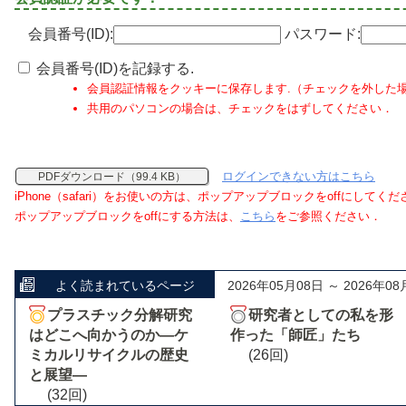
会員番号(ID):
パスワード:
会員番号(ID)を記録する.
会員認証情報をクッキーに保存します.（チェックを外した
共用のパソコンの場合は、チェックをはずしてください．
ログインできない方はこちら
PDFダウンロード（99.4 KB）
iPhone（safari）をお使いの方は、ポップアップブロックをoffにしてく
ポップアップブロックをoffにする方法は、
こちら
をご参照ください．
よく読まれているページ
2026年05月08日 ～ 2026年08
プラスチック分解研究
研究者としての私を形
はどこへ向かうのか―ケ
作った「師匠」たち
ミカルリサイクルの歴史
(26回)
と展望―
(32回)