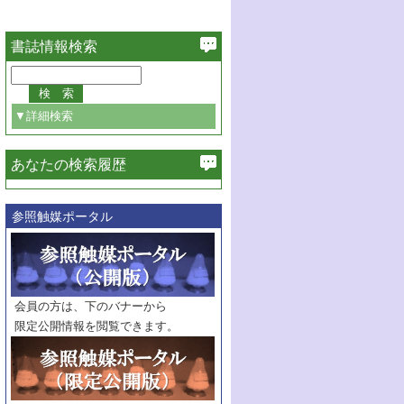
書誌情報検索
▼詳細検索
あなたの検索履歴
必ず含む
参照触媒ポータル
巻・号指定
巻
号
範囲指定
巻
号～
巻
会員の方は、下のバナーから
号
限定公開情報を閲覧できます。
触媒年鑑
年度
記事種別
マーク：
マークあり