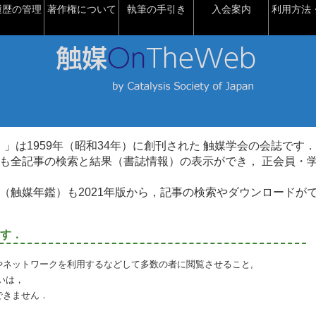
履歴の管理
著作権について
執筆の手引き
入会案内
利用方法・
talysis）」は1959年（昭和34年）に創刊された 触媒学会の会誌です．
も全記事の検索と結果（書誌情報）の表示ができ， 正会員・
（触媒年鑑）も2021年版から，記事の検索やダウンロードが
す．
やネットワークを利用するなどして多数の者に閲覧させること,
いは，
できません．