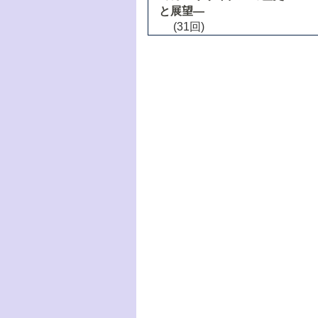
と展望―
(31回)