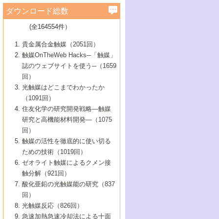
学）
7号 水素を利用する化成品合成の新潮流
6号 新しい固体酸触媒技術
5号 触媒を有効に使うための技術
ールホテル豊橋）
蔵技術の進歩
まで─
3号 メソポーラス物質の新展開
立大学）
3号 実用的ファインケミカル合成プロセス
ダウンロード総数
2号 第97回触媒討論会
1号 最近の触媒担体とその効果
▼46巻（2004年）
7号 ゼオライト合成における最近の進歩
6号 第106回触媒討論会
5号 CO
が関わる触媒・材料
B号 第111回触媒討論会（2013年・関西大
4号 錯体を利用したユニークな表面構造の
を実現する触媒
2
3号 リビング重合触媒の最近の展開
2号 第95回触媒討論会
(全164554件）
1号 部分酸化反応触媒の最前線
▼45巻（2003年）
学）
構築と機能
7号 有機分子触媒による精密有機合成
4号 バイオマス活用のための技術開発
6号 第104回触媒討論会
4号 今後の液体燃料を支える触媒技術
3号 化成品を合成するゼオライト触媒
2号 第93回触媒討論会
1号 なぜこの触媒が良いのか？
▼44巻（2002年）
貴金属合金触媒（2051回）
5号 若手会員による触媒研究の未来展望1：
8号 高機能化ポリオレフィンに向けた重合
5号 こんな物質，あんな物質―新たな触媒
7号 持続可能社会実現のための触媒および
5号 水素製造・貯蔵のための触媒技術の新
4号 水分解用光触媒材料
3号 特殊エネルギー場の触媒反応
触媒OnTheWeb Hacks─「触媒」
企業編
2号 第91回触媒討論会
触媒の最近の進展
1号 高次制御された触媒の化学
▼43巻（2001年）
の可能性―
触媒関連技術
しい展開
誌のウェブサイトを使う─（1659
5号 時間分解分光の進歩と応用
4号 生体内における金属の触媒作用
6号 第102回触媒討論会
3号 最近の自動車排ガス処理技術
2号 第89回触媒討論会
1号 グリーンケミストリーと触媒
▼42巻（2000年）
6号 第100回触媒討論会
8号 未来を拓く金属錯体
回）
6号 第98回触媒討論会
6号 第96回触媒討論会
5号 ファインケミカルズの展開に寄与する
7号 触媒・化学反応における計算化学の進
4号 触媒研究の現状と将来─第90回触媒討論
3号 触媒を利用した電気化学の新展開
2号 第87回触媒討論会特集号
1号 触媒反応工学の明日を拓く
▼41巻（1999年）
7号 『結晶の化学』を活かした触媒研究
光触媒はどこまでわかったか
7号 基礎化学品製造の触媒技術
触媒
歩
会Aから
7号 未来型金属錯体触媒開発への展望
4号 ナノ材料の調製と機能化
（1091回）
3号 生体触媒とバイオプロセス
2号 第85回触媒討論会
8号 イオン液体の応用
1号 孔、穴、あな?-特異な空間とその利用-
▼40巻（1998年）
8号 多機能型リアクター
6号 第94回触媒討論会
8号 若手研究者による触媒研究の未来展望
5号 基礎化学品製造の触媒技術
8号 超臨界流体を用いた化学プロセスの新
住友化学の研究開発戦略―触媒
5号 こんな触媒が欲しい
4号 水素製造・利用の触媒化学
3号 反応ダイナミクス
2号 第83回触媒討論会
1号 創立40周年記念・触媒化学この10年の
▼39巻（1997年）
2：大学・研究所編
展開
研究と高機能材料開発―（1075
7号 サブナノレベルでみた新しい表面現象
6号 第92回触媒討論会
6号 第90回触媒討論会
5号 触媒研究における新しい切り口：コン
進展と21世紀への提言/創立40周年記念・触
4号 超臨界流体の触媒反応への応用
3号 均一系触媒反応最前線
1号 均一系と不均一系触媒反応-その特徴と
回）
▼38巻（1996年）
8号 オレフィン重合触媒の新たな展
7号 基礎化学品製造の触媒技術
ビナトリアルケミストリー
媒学会この10年の歩みとこれから/創立40周
7号 触媒研究と学術雑誌/情報
5号 触媒のおもしろさをどのように伝える
接点
触媒の活性を徹底的に使い切る
4号 実用炭素材料の新展開
1号 触媒の構造と触媒作用/C1化学を中心と
▼37巻（1995年）
年記念・記録は語る
8号 資源の循環と触媒技術
6号 第88回触媒討論会特集号
か
ための技術（1019回）
8号 若い世代からみた触媒化学の現状と未
2号 第79回触媒討論会
5号 研究の方法論を考える
する21世紀への触媒
1号 ファインケミカルズと固体触媒
▼36巻（1994年）
2号 第81回触媒討論会
ゼオライト触媒によるクメン接
来
7号 企業における触媒研究のブレークスル
6号 第86回触媒討論会
3号 最新NO除去触媒の実用化研究
6号 第84回触媒討論会
2号 第77回触媒討論会
2号 第75回触媒討論会
触分解（921回）
1号 電気化学と触媒
▼35巻（1993年）
ー
3号 計算機触媒化学へのさそい
7号 水素化精製触媒の新しい展開
4号 新しい反応場を目指した触媒調製
7号 機能性金属材料と触媒
3号 オリンピックメダル:金・銀・銅はどん
酸化亜鉛の光触媒能の研究（837
3号 希土類を利用した触媒
2号 第73回触媒討論会
8号 この材料を触媒として使ってみません
4号 触媒劣化の制御と予測
1号 工業触媒開発マニュアル―探索から工
▼34巻（1992年）
8号 新しい反応性と機能性を目指した金属
な触媒作用を示すか
回）
5号 反応・分離技術の新しい展開
8号 触媒研究へのNMRの応用と展望
か？
業化まで
4号 触媒とリサイクル
3号 C4化学の展開
5号 最新の実用プロセスと触媒
クラスタ-化学
1号 インパクトを与えたこの研究
▼33巻（1991年）
光触媒反応（826回）
4号 触媒作用における機能の複合化
6号 第80回触媒討論会
2号 第71回触媒討論会
5号 エネルギー変換触媒
4号 《通常号》
6号 第82回触媒討論会
急速加熱急速冷却法による十面
2号 第69回触媒討論会
1号 触媒プロセス開発マニュアル―探索か
▼32巻（1990年）