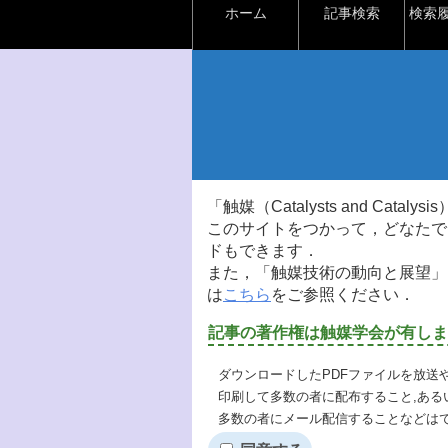
ホーム
記事検索
検索
「触媒（Catalysts and Ca
このサイトをつかって，どなたで
ドもできます．
また，「触媒技術の動向と展望」
は
こちら
をご参照ください．
記事の著作権は触媒学会が有しま
ダウンロードしたPDFファイルを放送
印刷して多数の者に配布すること,ある
多数の者にメール配信することなどは