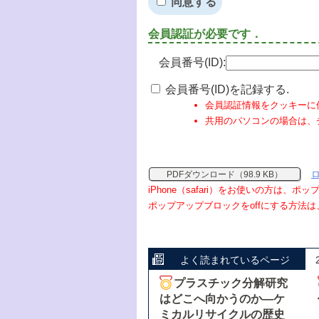
同意する
会員認証が必要です．
会員番号(ID):
会員番号(ID)を記録する.
会員認証情報をクッキーに
共用のパソコンの場合は、
PDFダウンロード（98.9 KB）
iPhone（safari）をお使いの方は、
ポップアップブロックをoffにする方法は
よく読まれているページ
プラスチック分解研究
はどこへ向かうのか―ケ
ミカルリサイクルの歴史