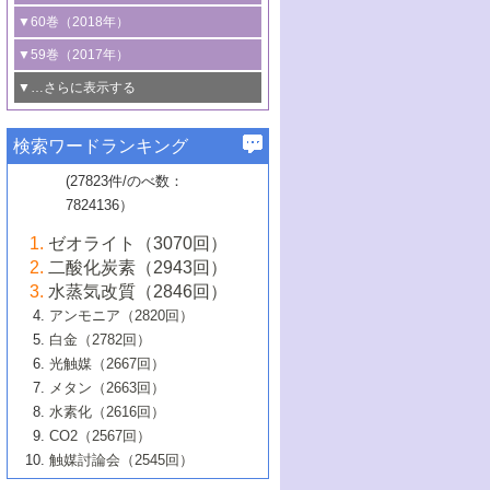
3号 CO
の排出削減および有効活用のた
タリゼーション
2
3号 特殊反応場を利用した触媒的分子変
る非貴金属触媒の研究動向
線を利用した触媒解析技術の最先端
1号 物質移動制御に着目した触媒プロセ
▼60巻（2018年）
4号 格子酸素・格子酸素欠陥を利用した
めの触媒技術
換反応
2号 機能化学品製造に資するクリーンな
ス開発
5号 ゼオライトの合成と応用における研
5号 単原子触媒
触媒反応
1号 固体酸触媒の最新の研究動向
▼59巻（2017年）
触媒的酸化反応
4号 若手による情報発信企画～とびたて
4号 多孔質材料を用いた触媒の新展開
究動向
2号 CO
フリー水素サプライチェーンに
2
6号 参照触媒委員会からのお知らせ
5号 生体触媒によるエネルギー変換反応
2号 二酸化炭素からの有用化学品合成
1号 いたるところに，触媒
▼…さらに表示する
若き触媒の研究者たち～（1）
3号 水処理のための触媒化学
5号 情報学的手法を用いた触媒開発
6号 ヘテロ接合界面
関わる触媒開発動向
B号 第133回触媒討論会（2023年）
6号 窒素とリンの循環のための触媒・機
3号 ナノ粒子・クラスター触媒の最前線
2号 機能性材料の局所構造解析のための
5号 若手による情報発信企画～とびたて
▼58巻（2016年）
4号 光触媒を用いた水分解の最新の研究
6号 カーボンニュートラルに向けた電解
B号 第135回触媒討論会（2025年）
3号 精密高分子合成に関する最近の研究
能性材料
最先端技術
検索ワードランキング
4号 60周年記念企画
若き触媒の研究者たち～（2）
動向
技術
1号 ユニークな構造の高分子を生み出す触
▼57巻（2015年）
動向
B号 第131回触媒討論会（2023年）
3号 無機分離膜材料の開発と触媒反応プ
5号 進化するゼオライト合成技術
6号 石油のノーブル・ユースを志向した
媒技術
(27823件/のべ数：
5号 次世代の触媒プロセスを支えるマイ
B号 第127回触媒討論会（2021年・オン
1号 水素キャリアにかかわる触媒技術の新
4号 バイオマス化成品製造のための触媒
▼56巻（2014年）
ロセスへの適用
触媒技術
7824136）
クロ波
6号 非貴金属系触媒における電気化学的
ライン開催(Zoom)のみ）
2号 リグニンからの化成品製造に向けた触
展開
技術
1号 特殊環境場を利用した材料合成
▼55巻（2013年）
4号 触媒研究における計算科学の利用
酸素還元反応
B号 第129回触媒討論会（2022年・京都
媒技術
6号 メタン転換技術の最新動向
ゼオライト（3070回）
2号 石油精製用触媒の最近の進展
5号 固体触媒による含窒素有機化合物変
2号 光触媒反応機構に関する最新の研究動
1号 高耐久性燃料電池システム用触媒にお
大学：オンライン・対面開催）
▼54巻（2012年）
5号 水素のふるまいを解き明かす最先端
B号 第121回触媒討論会（2018年・東京
3号 触媒研究の最先端～とびたて若き研究
二酸化炭素（2943回）
B号 第125回触媒討論会（2020年・工学
換の最前線
3号 固体酸化物形燃料電池（SOFC）におけ
向
ける新展開
研究
大学）
1号 規則性多孔体の利用技術における最近
▼53巻（2011年）
者たち～（1）
水蒸気改質（2846回）
院大学）
るアノード触媒上での燃料直接改質技術
6号 貴金属使用量低減に向けた自動車排
3号 固体高分子形燃料電池カソード触媒の
2号 リビングラジカル重合の最近の動向
6号 低級アルカンの有効利用のための触
の進歩
アンモニア（2820回）
4号 触媒研究の最先端～とびたて若き研究
1号 金属学から見る合金触媒の新展開
▼52巻（2010年）
ガス浄化触媒の開発
4号 コアシェル構造の制御による触媒機能
開発動向
媒技術
白金（2782回）
3号 天然ガスの化学工業的展開に関する触
2号 第109回触媒討論会
者たち～（2）
2号 第107回触媒討論会
の向上
1号 触媒の劣化対策と長寿命触媒開発
B号 第123回触媒討論会（2019年・大阪
▼51巻（2009年）
4号 人工光合成に向けた近年のアプローチ
光触媒（2667回）
媒技術
B号 第119回触媒討論会（2017年・首都
3号 貴金属低減技術の最新動向
5号 触媒研究の最先端～とびたて若き研究
市立大学）
3号 触媒のその場観察法の進歩（１）
5号 工業触媒およびその周辺技術の最近の
2号 第105回触媒討論会
1号 炭素材料－熱い注目を集める材料－
▼50巻（2008年）
メタン（2663回）
大学東京）
5号 未利用熱エネルギーの有効活用に貢献
4号 貴金属触媒の精密構造制御とその活用
者たち～（3）
4号 貴金属代替技術の最新動向
進歩
水素化（2616回）
4号 触媒のその場観察法の進歩（２）
3号 ナノ構造が拓く新機能
する触媒技術
2号 第103回触媒討論会
1号 触媒化学と学会のこの10年，半世紀，
▼49巻（2007年）
5号 バイオマス化成品製造のための固体触
6号 イオニクス材料と燃料電池・電解合成
5号 光触媒による物質変換反応の新展開
CO2（2567回）
6号 ナノシート
5号 不活性結合の触媒的活性化による有機
そして未来
4号 活性サイトおよびその環境の精密な設
6号 ポリオキソメタレート
3号 環境浄化用光触媒の現状と課題
媒の開発
1号 含フッ素化合物の合成と触媒
▼48巻（2006年）
の最新の研究動向
触媒討論会（2545回）
6号 グラフェン
合成
B号 第115回触媒討論会（2015年・成蹊大
計による触媒の高機能化
2号 第101回触媒討論会
B号 第113回触媒討論会（2014年・ロワジ
4号 水素社会の実現に向けた水素製造・貯
6号 ナノ空間─吸着状態解析から新機能開拓
2号 第99回触媒討論会
B号 第117回触媒討論会（2016年・大阪府
1号 固体酸触媒の最近の進歩
▼47巻（2005年）