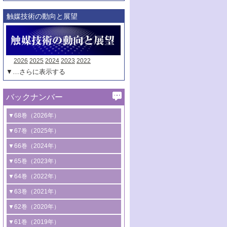
触媒技術の動向と展望
2026
2025
2024
2023
2022
▼…さらに表示する
バックナンバー
▼68巻（2026年）
1号 過酸化水素合成に関する研究動向
▼67巻（2025年）
2号 コンピューター技術により加速する
1号 CO
水素化によるグリーン燃料/グリ
▼66巻（2024年）
2
触媒開発
ーンケミカル製造
1号 低次元ナノ構造を有する触媒材料
▼65巻（2023年）
3号 有機分子変換やCO
資源化のための
2
2号 水素製造のための水分解技術に関す
2号 規制反応場を活用した固体触媒研究
1号 炭素が関わる触媒機能
▼64巻（2022年）
光触媒に関する最近の研究
る最近の研究
の新展開
2号 プラスチックケミカルリサイクルの
1号 合成ガス製造とCOを用いるケミカル
▼63巻（2021年）
B号 第137回触媒討論会（2026年）
3号 オレフィン系樹脂の精密合成に関す
3号 未踏分子変換を目指した酸化触媒プ
ための触媒技術
ズ合成の最新動向
1号 金触媒の新展開
▼62巻（2020年）
る最新技術
ロセスの最前線
3号 非酸化物系金属化合物を基盤とした
2号 化学品合成のための合金触媒開発
2号 ペロブスカイト
1号 触媒設計を拓く欠陥構造のキャラク
▼61巻（2019年）
4号 アルコール類の効率的変換を実現す
4号 シンクロトロン放射光および中性子
触媒材料の開発