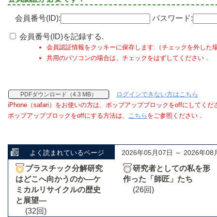
会員番号(ID):
パスワード:
会員番号(ID)を記録する.
会員認証情報をクッキーに保存します.（チェックを外した
共用のパソコンの場合は、チェックをはずしてください．
ログインできない方はこちら
PDFダウンロード（4.3 MB）
iPhone（safari）をお使いの方は、ポップアップブロックをoffにしてく
ポップアップブロックをoffにする方法は、
こちら
をご参照ください．
よく読まれているページ
2026年05月07日 ～ 2026年08
プラスチック分解研究
研究者としての私を形
はどこへ向かうのか―ケ
作った「師匠」たち
ミカルリサイクルの歴史
(26回)
と展望―
(32回)