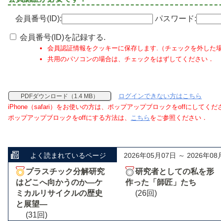
会員番号(ID):
パスワード:
会員番号(ID)を記録する.
会員認証情報をクッキーに保存します.（チェックを外した
共用のパソコンの場合は、チェックをはずしてください．
ログインできない方はこちら
PDFダウンロード（1.4 MB）
iPhone（safari）をお使いの方は、ポップアップブロックをoffにしてく
ポップアップブロックをoffにする方法は、
こちら
をご参照ください．
よく読まれているページ
2026年05月07日 ～ 2026年08
プラスチック分解研究
研究者としての私を形
はどこへ向かうのか―ケ
作った「師匠」たち
ミカルリサイクルの歴史
(26回)
と展望―
(31回)