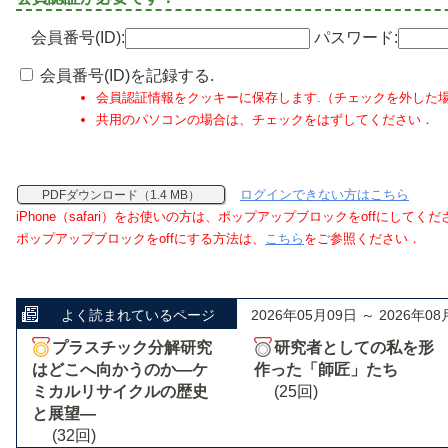
会員番号(ID):
パスワード:
会員番号(ID)を記録する.
会員認証情報をクッキーに保存します.（チェックを外した
共用のパソコンの場合は、チェックをはずしてください．
ログインできない方はこちら
PDFダウンロード（1.4 MB）
iPhone（safari）をお使いの方は、ポップアップブロックをoffにしてく
ポップアップブロックをoffにする方法は、
こちら
をご参照ください．
よく読まれているページ
2026年05月09日 ～ 2026年08
プラスチック分解研究
研究者としての私を形
はどこへ向かうのか―ケ
作った「師匠」たち
ミカルリサイクルの歴史
(25回)
と展望―
(32回)