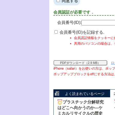
同意する
会員認証が必要です．
会員番号(ID):
会員番号(ID)を記録する.
会員認証情報をクッキーに
共用のパソコンの場合は、
ロ
PDFダウンロード（2.9 MB）
iPhone（safari）をお使いの方は、
ポップアップブロックをoffにする方法は
よく読まれているページ
プラスチック分解研究
はどこへ向かうのか―ケ
ミカルリサイクルの歴史