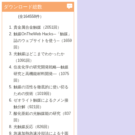
学）
7号 水素を利用する化成品合成の新潮流
6号 新しい固体酸触媒技術
5号 触媒を有効に使うための技術
ールホテル豊橋）
蔵技術の進歩
まで─
3号 メソポーラス物質の新展開
立大学）
3号 実用的ファインケミカル合成プロセス
ダウンロード総数
2号 第97回触媒討論会
1号 最近の触媒担体とその効果
▼46巻（2004年）
7号 ゼオライト合成における最近の進歩
6号 第106回触媒討論会
5号 CO
が関わる触媒・材料
B号 第111回触媒討論会（2013年・関西大
4号 錯体を利用したユニークな表面構造の
を実現する触媒
2
3号 リビング重合触媒の最近の展開
2号 第95回触媒討論会
(全164558件）
1号 部分酸化反応触媒の最前線
▼45巻（2003年）
学）
構築と機能
7号 有機分子触媒による精密有機合成
4号 バイオマス活用のための技術開発
6号 第104回触媒討論会
4号 今後の液体燃料を支える触媒技術
3号 化成品を合成するゼオライト触媒
2号 第93回触媒討論会
1号 なぜこの触媒が良いのか？
▼44巻（2002年）
貴金属合金触媒（2051回）
5号 若手会員による触媒研究の未来展望1：
8号 高機能化ポリオレフィンに向けた重合
5号 こんな物質，あんな物質―新たな触媒
7号 持続可能社会実現のための触媒および
5号 水素製造・貯蔵のための触媒技術の新
4号 水分解用光触媒材料
3号 特殊エネルギー場の触媒反応
触媒OnTheWeb Hacks─「触媒」
企業編
2号 第91回触媒討論会
触媒の最近の進展
1号 高次制御された触媒の化学
▼43巻（2001年）
の可能性―
触媒関連技術
しい展開
誌のウェブサイトを使う─（1659
5号 時間分解分光の進歩と応用
4号 生体内における金属の触媒作用
6号 第102回触媒討論会
3号 最近の自動車排ガス処理技術
2号 第89回触媒討論会
1号 グリーンケミストリーと触媒
▼42巻（2000年）
6号 第100回触媒討論会
8号 未来を拓く金属錯体
回）
6号 第98回触媒討論会
6号 第96回触媒討論会
5号 ファインケミカルズの展開に寄与する
7号 触媒・化学反応における計算化学の進
4号 触媒研究の現状と将来─第90回触媒討論
3号 触媒を利用した電気化学の新展開
2号 第87回触媒討論会特集号
1号 触媒反応工学の明日を拓く
▼41巻（1999年）
7号 『結晶の化学』を活かした触媒研究
光触媒はどこまでわかったか
7号 基礎化学品製造の触媒技術
触媒
歩
会Aから
7号 未来型金属錯体触媒開発への展望
4号 ナノ材料の調製と機能化
（1091回）
3号 生体触媒とバイオプロセス
2号 第85回触媒討論会
8号 イオン液体の応用
1号 孔、穴、あな?-特異な空間とその利用-
▼40巻（1998年）
8号 多機能型リアクター
6号 第94回触媒討論会
8号 若手研究者による触媒研究の未来展望
5号 基礎化学品製造の触媒技術
8号 超臨界流体を用いた化学プロセスの新
住友化学の研究開発戦略―触媒
5号 こんな触媒が欲しい
4号 水素製造・利用の触媒化学
3号 反応ダイナミクス
2号 第83回触媒討論会
1号 創立40周年記念・触媒化学この10年の
▼39巻（1997年）
2：大学・研究所編
展開
研究と高機能材料開発―（1075
7号 サブナノレベルでみた新しい表面現象
6号 第92回触媒討論会
6号 第90回触媒討論会
5号 触媒研究における新しい切り口：コン
進展と21世紀への提言/創立40周年記念・触
4号 超臨界流体の触媒反応への応用
3号 均一系触媒反応最前線
1号 均一系と不均一系触媒反応-その特徴と
回）
▼38巻（1996年）
8号 オレフィン重合触媒の新たな展
7号 基礎化学品製造の触媒技術
ビナトリアルケミストリー
媒学会この10年の歩みとこれから/創立40周
7号 触媒研究と学術雑誌/情報
5号 触媒のおもしろさをどのように伝える
接点
触媒の活性を徹底的に使い切る
4号 実用炭素材料の新展開
1号 触媒の構造と触媒作用/C1化学を中心と
▼37巻（1995年）
年記念・記録は語る
8号 資源の循環と触媒技術
6号 第88回触媒討論会特集号
か
ための技術（1019回）
8号 若い世代からみた触媒化学の現状と未
2号 第79回触媒討論会
5号 研究の方法論を考える
する21世紀への触媒
1号 ファインケミカルズと固体触媒
▼36巻（1994年）
2号 第81回触媒討論会
ゼオライト触媒によるクメン接
来
7号 企業における触媒研究のブレークスル
6号 第86回触媒討論会
3号 最新NO除去触媒の実用化研究
6号 第84回触媒討論会
2号 第77回触媒討論会
2号 第75回触媒討論会
触分解（921回）
1号 電気化学と触媒
▼35巻（1993年）
ー
3号 計算機触媒化学へのさそい
7号 水素化精製触媒の新しい展開
4号 新しい反応場を目指した触媒調製
7号 機能性金属材料と触媒
3号 オリンピックメダル:金・銀・銅はどん
酸化亜鉛の光触媒能の研究（837
3号 希土類を利用した触媒
2号 第73回触媒討論会
8号 この材料を触媒として使ってみません
4号 触媒劣化の制御と予測
1号 工業触媒開発マニュアル―探索から工
▼34巻（1992年）
8号 新しい反応性と機能性を目指した金属
な触媒作用を示すか
回）
5号 反応・分離技術の新しい展開
8号 触媒研究へのNMRの応用と展望
か？
業化まで
4号 触媒とリサイクル
3号 C4化学の展開
5号 最新の実用プロセスと触媒
クラスタ-化学
1号 インパクトを与えたこの研究
▼33巻（1991年）
光触媒反応（826回）
4号 触媒作用における機能の複合化
6号 第80回触媒討論会
2号 第71回触媒討論会
5号 エネルギー変換触媒
4号 《通常号》
6号 第82回触媒討論会
急速加熱急速冷却法による十面
2号 第69回触媒討論会
1号 触媒プロセス開発マニュアル―探索か
▼32巻（1990年）