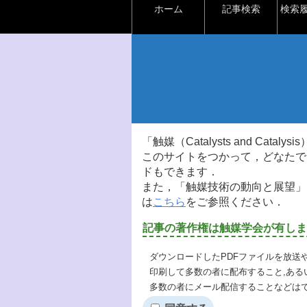
ホーム
記事検索
検索
「触媒（Catalysts and Ca
このサイトをつかって，どなたで
ドもできます．
また，「触媒技術の動向と展望」
は
こちら
をご参照ください．
記事の著作権は触媒学会が有しま
ダウンロードしたPDFファイルを放送
印刷して多数の者に配布すること,ある
多数の者にメール配信することなどは