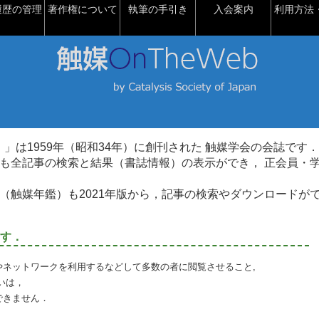
履歴の管理
著作権について
執筆の手引き
入会案内
利用方法・
talysis）」は1959年（昭和34年）に創刊された 触媒学会の会誌です．
も全記事の検索と結果（書誌情報）の表示ができ， 正会員・
（触媒年鑑）も2021年版から，記事の検索やダウンロードが
す．
やネットワークを利用するなどして多数の者に閲覧させること,
いは，
できません．