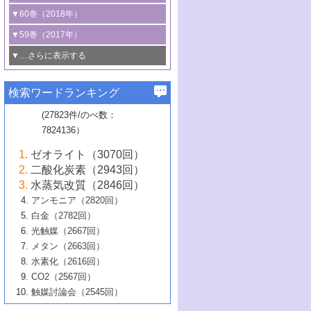
3号 CO
の排出削減および有効活用のた
タリゼーション
2
3号 特殊反応場を利用した触媒的分子変
る非貴金属触媒の研究動向
線を利用した触媒解析技術の最先端
1号 物質移動制御に着目した触媒プロセ
▼60巻（2018年）
4号 格子酸素・格子酸素欠陥を利用した
めの触媒技術
換反応
2号 機能化学品製造に資するクリーンな
ス開発
5号 ゼオライトの合成と応用における研
5号 単原子触媒
触媒反応
1号 固体酸触媒の最新の研究動向
▼59巻（2017年）
触媒的酸化反応
4号 若手による情報発信企画～とびたて
4号 多孔質材料を用いた触媒の新展開
究動向
2号 CO
フリー水素サプライチェーンに
2
6号 参照触媒委員会からのお知らせ
5号 生体触媒によるエネルギー変換反応
2号 二酸化炭素からの有用化学品合成
1号 いたるところに，触媒
▼…さらに表示する
若き触媒の研究者たち～（1）
3号 水処理のための触媒化学
5号 情報学的手法を用いた触媒開発
6号 ヘテロ接合界面
関わる触媒開発動向
B号 第133回触媒討論会（2023年）
6号 窒素とリンの循環のための触媒・機
3号 ナノ粒子・クラスター触媒の最前線
2号 機能性材料の局所構造解析のための
5号 若手による情報発信企画～とびたて
▼58巻（2016年）
4号 光触媒を用いた水分解の最新の研究
6号 カーボンニュートラルに向けた電解
B号 第135回触媒討論会（2025年）
3号 精密高分子合成に関する最近の研究
能性材料
最先端技術
検索ワードランキング
4号 60周年記念企画
若き触媒の研究者たち～（2）
動向
技術
1号 ユニークな構造の高分子を生み出す触
▼57巻（2015年）
動向
B号 第131回触媒討論会（2023年）
3号 無機分離膜材料の開発と触媒反応プ
5号 進化するゼオライト合成技術
6号 石油のノーブル・ユースを志向した
媒技術
(27823件/のべ数：
5号 次世代の触媒プロセスを支えるマイ
B号 第127回触媒討論会（2021年・オン
1号 水素キャリアにかかわる触媒技術の新
4号 バイオマス化成品製造のための触媒
▼56巻（2014年）
ロセスへの適用
触媒技術
7824136）
クロ波
6号 非貴金属系触媒における電気化学的
ライン開催(Zoom)のみ）
2号 リグニンからの化成品製造に向けた触
展開
技術
1号 特殊環境場を利用した材料合成
▼55巻（2013年）
4号 触媒研究における計算科学の利用
酸素還元反応
B号 第129回触媒討論会（2022年・京都
媒技術
6号 メタン転換技術の最新動向
ゼオライト（3070回）
2号 石油精製用触媒の最近の進展
5号 固体触媒による含窒素有機化合物変
2号 光触媒反応機構に関する最新の研究動
1号 高耐久性燃料電池システム用触媒にお
大学：オンライン・対面開催）
▼54巻（2012年）
5号 水素のふるまいを解き明かす最先端
B号 第121回触媒討論会（2018年・東京
3号 触媒研究の最先端～とびたて若き研究
二酸化炭素（2943回）
B号 第125回触媒討論会（2020年・工学
換の最前線
3号 固体酸化物形燃料電池（SOFC）におけ
向
ける新展開
研究
大学）
1号 規則性多孔体の利用技術における最近
▼53巻（2011年）
者たち～（1）
水蒸気改質（2846回）
院大学）
るアノード触媒上での燃料直接改質技術
6号 貴金属使用量低減に向けた自動車排
3号 固体高分子形燃料電池カソード触媒の
2号 リビングラジカル重合の最近の動向
6号 低級アルカンの有効利用のための触
の進歩
アンモニア（2820回）
4号 触媒研究の最先端～とびたて若き研究
1号 金属学から見る合金触媒の新展開
▼52巻（2010年）
ガス浄化触媒の開発
4号 コアシェル構造の制御による触媒機能
開発動向
媒技術
白金（2782回）
3号 天然ガスの化学工業的展開に関する触
2号 第109回触媒討論会
者たち～（2）
2号 第107回触媒討論会
の向上
1号 触媒の劣化対策と長寿命触媒開発
B号 第123回触媒討論会（2019年・大阪
▼51巻（2009年）
4号 人工光合成に向けた近年のアプローチ
光触媒（2667回）
媒技術
B号 第119回触媒討論会（2017年・首都
3号 貴金属低減技術の最新動向
5号 触媒研究の最先端～とびたて若き研究
市立大学）
3号 触媒のその場観察法の進歩（１）
5号 工業触媒およびその周辺技術の最近の
2号 第105回触媒討論会
1号 炭素材料－熱い注目を集める材料－
▼50巻（2008年）
メタン（2663回）
大学東京）
5号 未利用熱エネルギーの有効活用に貢献
4号 貴金属触媒の精密構造制御とその活用
者たち～（3）
4号 貴金属代替技術の最新動向
進歩
水素化（2616回）
4号 触媒のその場観察法の進歩（２）
3号 ナノ構造が拓く新機能
する触媒技術
2号 第103回触媒討論会
1号 触媒化学と学会のこの10年，半世紀，
▼49巻（2007年）
5号 バイオマス化成品製造のための固体触
6号 イオニクス材料と燃料電池・電解合成
5号 光触媒による物質変換反応の新展開
CO2（2567回）
6号 ナノシート
5号 不活性結合の触媒的活性化による有機
そして未来
4号 活性サイトおよびその環境の精密な設
6号 ポリオキソメタレート
3号 環境浄化用光触媒の現状と課題
媒の開発
1号 含フッ素化合物の合成と触媒
▼48巻（2006年）
の最新の研究動向
触媒討論会（2545回）
6号 グラフェン
合成
B号 第115回触媒討論会（2015年・成蹊大
計による触媒の高機能化
2号 第101回触媒討論会
B号 第113回触媒討論会（2014年・ロワジ
4号 水素社会の実現に向けた水素製造・貯
6号 ナノ空間─吸着状態解析から新機能開拓
2号 第99回触媒討論会
B号 第117回触媒討論会（2016年・大阪府
1号 固体酸触媒の最近の進歩
▼47巻（2005年）