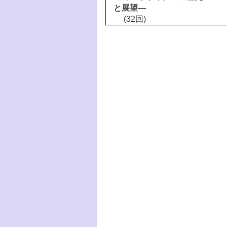
と展望―
(32回)