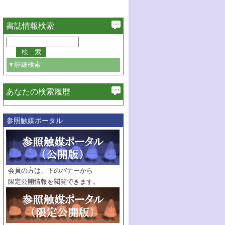
書誌情報検索
▼詳細検索
あなたの検索履歴
必ず含む
参照触媒ポータル
巻・号指定
巻
号
範囲指定
巻
号～
巻
会員の方は、下のバナーから
号
限定公開情報を閲覧できます。
触媒年鑑
年度
記事種別
マーク：
マークあり