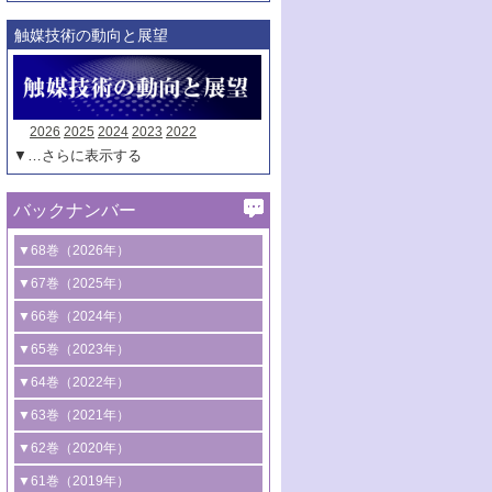
触媒技術の動向と展望
2026
2025
2024
2023
2022
▼…さらに表示する
バックナンバー
▼68巻（2026年）
1号 過酸化水素合成に関する研究動向
▼67巻（2025年）
2号 コンピューター技術により加速する
1号 CO
水素化によるグリーン燃料/グリ
▼66巻（2024年）
2
触媒開発
ーンケミカル製造
1号 低次元ナノ構造を有する触媒材料
▼65巻（2023年）
3号 有機分子変換やCO
資源化のための
2
2号 水素製造のための水分解技術に関す
2号 規制反応場を活用した固体触媒研究
1号 炭素が関わる触媒機能
▼64巻（2022年）
光触媒に関する最近の研究
る最近の研究
の新展開
2号 プラスチックケミカルリサイクルの
1号 合成ガス製造とCOを用いるケミカル
▼63巻（2021年）
B号 第137回触媒討論会（2026年）
3号 オレフィン系樹脂の精密合成に関す
3号 未踏分子変換を目指した酸化触媒プ
ための触媒技術
ズ合成の最新動向
1号 金触媒の新展開
▼62巻（2020年）
る最新技術
ロセスの最前線
3号 非酸化物系金属化合物を基盤とした
2号 化学品合成のための合金触媒開発
2号 ペロブスカイト
1号 触媒設計を拓く欠陥構造のキャラク
▼61巻（2019年）
4号 アルコール類の効率的変換を実現す
4号 シンクロトロン放射光および中性子
触媒材料の開発