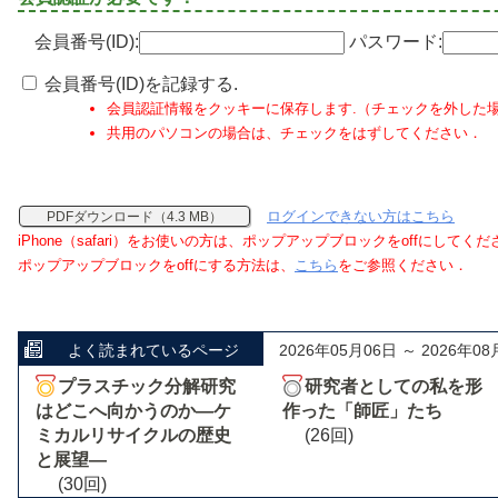
会員番号(ID):
パスワード:
会員番号(ID)を記録する.
会員認証情報をクッキーに保存します.（チェックを外した
共用のパソコンの場合は、チェックをはずしてください．
ログインできない方はこちら
PDFダウンロード（4.3 MB）
iPhone（safari）をお使いの方は、ポップアップブロックをoffにしてく
ポップアップブロックをoffにする方法は、
こちら
をご参照ください．
よく読まれているページ
2026年05月06日 ～ 2026年08
プラスチック分解研究
研究者としての私を形
はどこへ向かうのか―ケ
作った「師匠」たち
ミカルリサイクルの歴史
(26回)
と展望―
(30回)