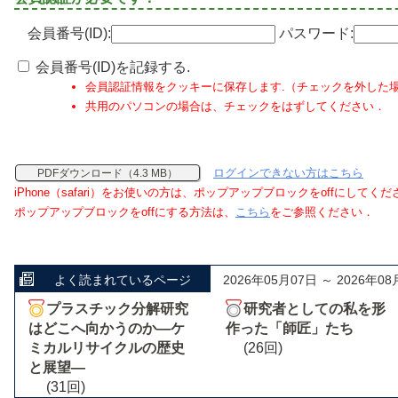
会員番号(ID):
パスワード:
会員番号(ID)を記録する.
会員認証情報をクッキーに保存します.（チェックを外した
共用のパソコンの場合は、チェックをはずしてください．
ログインできない方はこちら
PDFダウンロード（4.3 MB）
iPhone（safari）をお使いの方は、ポップアップブロックをoffにしてく
ポップアップブロックをoffにする方法は、
こちら
をご参照ください．
よく読まれているページ
2026年05月07日 ～ 2026年08
プラスチック分解研究
研究者としての私を形
はどこへ向かうのか―ケ
作った「師匠」たち
ミカルリサイクルの歴史
(26回)
と展望―
(31回)