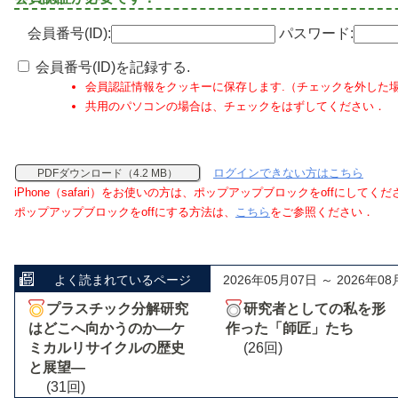
会員番号(ID):
パスワード:
会員番号(ID)を記録する.
会員認証情報をクッキーに保存します.（チェックを外した
共用のパソコンの場合は、チェックをはずしてください．
ログインできない方はこちら
PDFダウンロード（4.2 MB）
iPhone（safari）をお使いの方は、ポップアップブロックをoffにしてく
ポップアップブロックをoffにする方法は、
こちら
をご参照ください．
よく読まれているページ
2026年05月07日 ～ 2026年08
プラスチック分解研究
研究者としての私を形
はどこへ向かうのか―ケ
作った「師匠」たち
ミカルリサイクルの歴史
(26回)
と展望―
(31回)