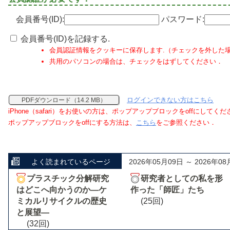
会員番号(ID):
パスワード:
会員番号(ID)を記録する.
会員認証情報をクッキーに保存します.（チェックを外した
共用のパソコンの場合は、チェックをはずしてください．
ログインできない方はこちら
PDFダウンロード（14.2 MB）
iPhone（safari）をお使いの方は、ポップアップブロックをoffにしてく
ポップアップブロックをoffにする方法は、
こちら
をご参照ください．
よく読まれているページ
2026年05月09日 ～ 2026年08
プラスチック分解研究
研究者としての私を形
はどこへ向かうのか―ケ
作った「師匠」たち
ミカルリサイクルの歴史
(25回)
と展望―
(32回)