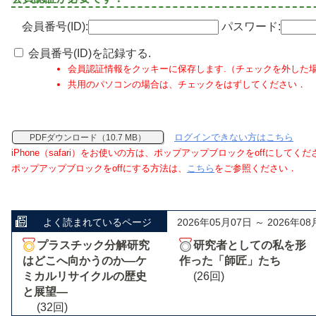
会員番号(ID):
パスワード:
会員番号(ID)を記録する.
会員認証情報をクッキーに保存します.（チェックを外した
共用のパソコンの場合は、チェックをはずしてください．
ログインできない方はこちら
PDFダウンロード（10.7 MB）
iPhone（safari）をお使いの方は、ポップアップブロックをoffにしてく
ポップアップブロックをoffにする方法は、
こちら
をご参照ください．
よく読まれているページ
2026年05月07日 ～ 2026年08
プラスチック分解研究
研究者としての私を形
はどこへ向かうのか―ケ
作った「師匠」たち
ミカルリサイクルの歴史
(26回)
と展望―
(32回)