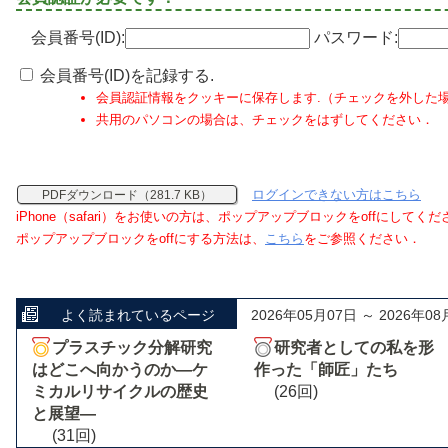
会員番号(ID):
パスワード:
会員番号(ID)を記録する.
会員認証情報をクッキーに保存します.（チェックを外した
共用のパソコンの場合は、チェックをはずしてください．
ログインできない方はこちら
PDFダウンロード（281.7 KB）
iPhone（safari）をお使いの方は、ポップアップブロックをoffにしてく
ポップアップブロックをoffにする方法は、
こちら
をご参照ください．
よく読まれているページ
2026年05月07日 ～ 2026年08
プラスチック分解研究
研究者としての私を形
はどこへ向かうのか―ケ
作った「師匠」たち
ミカルリサイクルの歴史
(26回)
と展望―
(31回)