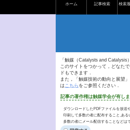
ホーム
記事検索
検索
「触媒（Catalysts and Ca
このサイトをつかって，どなたで
ドもできます．
また，「触媒技術の動向と展望」
は
こちら
をご参照ください．
記事の著作権は触媒学会が有しま
ダウンロードしたPDFファイルを放送
印刷して多数の者に配布すること,ある
多数の者にメール配信することなどは