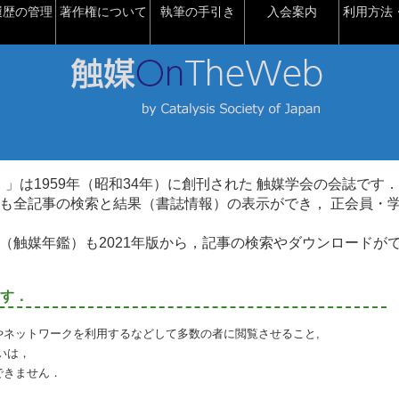
履歴の管理
著作権について
執筆の手引き
入会案内
利用方法・
talysis）」は1959年（昭和34年）に創刊された 触媒学会の会誌です．
も全記事の検索と結果（書誌情報）の表示ができ， 正会員・
（触媒年鑑）も2021年版から，記事の検索やダウンロードが
す．
やネットワークを利用するなどして多数の者に閲覧させること,
いは，
できません．