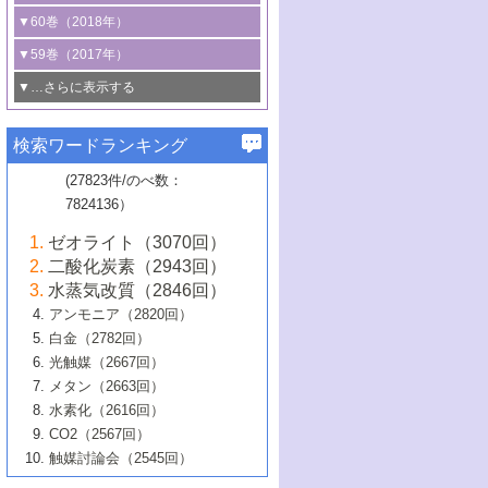
3号 CO
の排出削減および有効活用のた
タリゼーション
2
3号 特殊反応場を利用した触媒的分子変
る非貴金属触媒の研究動向
線を利用した触媒解析技術の最先端
1号 物質移動制御に着目した触媒プロセ
▼60巻（2018年）
4号 格子酸素・格子酸素欠陥を利用した
めの触媒技術
換反応
2号 機能化学品製造に資するクリーンな
ス開発
5号 ゼオライトの合成と応用における研
5号 単原子触媒
触媒反応
1号 固体酸触媒の最新の研究動向
▼59巻（2017年）
触媒的酸化反応
4号 若手による情報発信企画～とびたて
4号 多孔質材料を用いた触媒の新展開
究動向
2号 CO
フリー水素サプライチェーンに
2
6号 参照触媒委員会からのお知らせ
5号 生体触媒によるエネルギー変換反応
2号 二酸化炭素からの有用化学品合成
1号 いたるところに，触媒
▼…さらに表示する
若き触媒の研究者たち～（1）
3号 水処理のための触媒化学
5号 情報学的手法を用いた触媒開発
6号 ヘテロ接合界面
関わる触媒開発動向
B号 第133回触媒討論会（2023年）
6号 窒素とリンの循環のための触媒・機
3号 ナノ粒子・クラスター触媒の最前線
2号 機能性材料の局所構造解析のための
5号 若手による情報発信企画～とびたて
▼58巻（2016年）
4号 光触媒を用いた水分解の最新の研究
6号 カーボンニュートラルに向けた電解
B号 第135回触媒討論会（2025年）
3号 精密高分子合成に関する最近の研究
能性材料
最先端技術
検索ワードランキング
4号 60周年記念企画
若き触媒の研究者たち～（2）
動向
技術
1号 ユニークな構造の高分子を生み出す触
▼57巻（2015年）
動向
B号 第131回触媒討論会（2023年）
3号 無機分離膜材料の開発と触媒反応プ
5号 進化するゼオライト合成技術
6号 石油のノーブル・ユースを志向した
媒技術
(27823件/のべ数：
5号 次世代の触媒プロセスを支えるマイ
B号 第127回触媒討論会（2021年・オン
1号 水素キャリアにかかわる触媒技術の新
4号 バイオマス化成品製造のための触媒
▼56巻（2014年）
ロセスへの適用
触媒技術
7824136）
クロ波
6号 非貴金属系触媒における電気化学的
ライン開催(Zoom)のみ）
2号 リグニンからの化成品製造に向けた触
展開
技術
1号 特殊環境場を利用した材料合成
▼55巻（2013年）
4号 触媒研究における計算科学の利用
酸素還元反応
B号 第129回触媒討論会（2022年・京都
媒技術
6号 メタン転換技術の最新動向
ゼオライト（3070回）
2号 石油精製用触媒の最近の進展
5号 固体触媒による含窒素有機化合物変
2号 光触媒反応機構に関する最新の研究動
1号 高耐久性燃料電池システム用触媒にお
大学：オンライン・対面開催）
▼54巻（2012年）
5号 水素のふるまいを解き明かす最先端
B号 第121回触媒討論会（2018年・東京
3号 触媒研究の最先端～とびたて若き研究
二酸化炭素（2943回）
B号 第125回触媒討論会（2020年・工学
換の最前線
3号 固体酸化物形燃料電池（SOFC）におけ
向
ける新展開
研究
大学）
1号 規則性多孔体の利用技術における最近
▼53巻（2011年）
者たち～（1）
水蒸気改質（2846回）
院大学）
るアノード触媒上での燃料直接改質技術
6号 貴金属使用量低減に向けた自動車排
3号 固体高分子形燃料電池カソード触媒の
2号 リビングラジカル重合の最近の動向
6号 低級アルカンの有効利用のための触
の進歩
アンモニア（2820回）
4号 触媒研究の最先端～とびたて若き研究
1号 金属学から見る合金触媒の新展開
▼52巻（2010年）
ガス浄化触媒の開発
4号 コアシェル構造の制御による触媒機能
開発動向
媒技術
白金（2782回）
3号 天然ガスの化学工業的展開に関する触
2号 第109回触媒討論会
者たち～（2）
2号 第107回触媒討論会
の向上
1号 触媒の劣化対策と長寿命触媒開発
B号 第123回触媒討論会（2019年・大阪
▼51巻（2009年）
4号 人工光合成に向けた近年のアプローチ
光触媒（2667回）
媒技術
B号 第119回触媒討論会（2017年・首都
3号 貴金属低減技術の最新動向
5号 触媒研究の最先端～とびたて若き研究
市立大学）
3号 触媒のその場観察法の進歩（１）
5号 工業触媒およびその周辺技術の最近の
2号 第105回触媒討論会
1号 炭素材料－熱い注目を集める材料－
▼50巻（2008年）
メタン（2663回）
大学東京）
5号 未利用熱エネルギーの有効活用に貢献
4号 貴金属触媒の精密構造制御とその活用
者たち～（3）
4号 貴金属代替技術の最新動向
進歩
水素化（2616回）
4号 触媒のその場観察法の進歩（２）
3号 ナノ構造が拓く新機能
する触媒技術
2号 第103回触媒討論会
1号 触媒化学と学会のこの10年，半世紀，
▼49巻（2007年）
5号 バイオマス化成品製造のための固体触
6号 イオニクス材料と燃料電池・電解合成
5号 光触媒による物質変換反応の新展開
CO2（2567回）
6号 ナノシート
5号 不活性結合の触媒的活性化による有機
そして未来
4号 活性サイトおよびその環境の精密な設
6号 ポリオキソメタレート
3号 環境浄化用光触媒の現状と課題
媒の開発
1号 含フッ素化合物の合成と触媒
▼48巻（2006年）
の最新の研究動向
触媒討論会（2545回）
6号 グラフェン
合成
B号 第115回触媒討論会（2015年・成蹊大
計による触媒の高機能化
2号 第101回触媒討論会
B号 第113回触媒討論会（2014年・ロワジ
4号 水素社会の実現に向けた水素製造・貯
6号 ナノ空間─吸着状態解析から新機能開拓
2号 第99回触媒討論会
B号 第117回触媒討論会（2016年・大阪府
1号 固体酸触媒の最近の進歩
▼47巻（2005年）