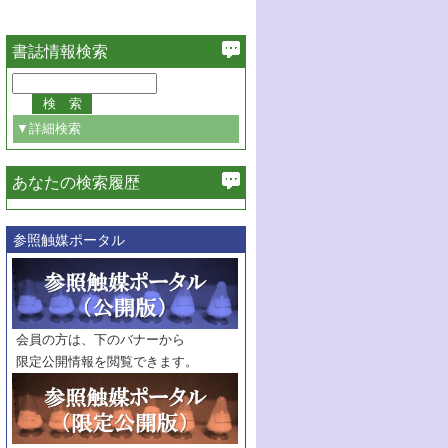
書誌情報検索
▼詳細検索
あなたの検索履歴
必ず含む
参照触媒ポータル
巻・号指定
巻
号
範囲指定
巻
号～
巻
会員の方は、下のバナーから
号
限定公開情報を閲覧できます。
触媒年鑑
年度
記事種別
マーク：
マークあり