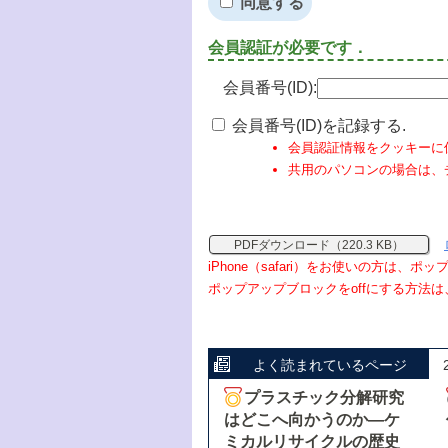
同意する
会員認証が必要です．
会員番号(ID):
会員番号(ID)を記録する.
会員認証情報をクッキーに
共用のパソコンの場合は、
PDFダウンロード（220.3 KB）
iPhone（safari）をお使いの方は、
ポップアップブロックをoffにする方法は
よく読まれているページ
プラスチック分解研究
はどこへ向かうのか―ケ
ミカルリサイクルの歴史