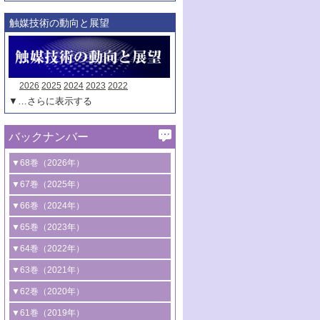
触媒技術の動向と展望
2026
2025
2024
2023
2022
▼…さらに表示する
バックナンバー
▼68巻（2026年）
1号 過酸化水素合成に関する研究動向
▼67巻（2025年）
2号 コンピューター技術により加速する
1号 CO
水素化によるグリーン燃料/グリ
▼66巻（2024年）
2
触媒開発
ーンケミカル製造
1号 低次元ナノ構造を有する触媒材料
▼65巻（2023年）
3号 有機分子変換やCO
資源化のための
2
2号 水素製造のための水分解技術に関す
2号 規制反応場を活用した固体触媒研究
1号 炭素が関わる触媒機能
▼64巻（2022年）
光触媒に関する最近の研究
る最近の研究
の新展開
2号 プラスチックケミカルリサイクルの
1号 合成ガス製造とCOを用いるケミカル
▼63巻（2021年）
B号 第137回触媒討論会（2026年）
3号 オレフィン系樹脂の精密合成に関す
3号 未踏分子変換を目指した酸化触媒プ
ための触媒技術
ズ合成の最新動向
1号 金触媒の新展開
▼62巻（2020年）
る最新技術
ロセスの最前線
3号 非酸化物系金属化合物を基盤とした
2号 化学品合成のための合金触媒開発
2号 ペロブスカイト
1号 触媒設計を拓く欠陥構造のキャラク
▼61巻（2019年）
4号 アルコール類の効率的変換を実現す
4号 シンクロトロン放射光および中性子
触媒材料の開発