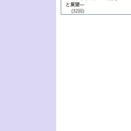
と展望―
(32回)