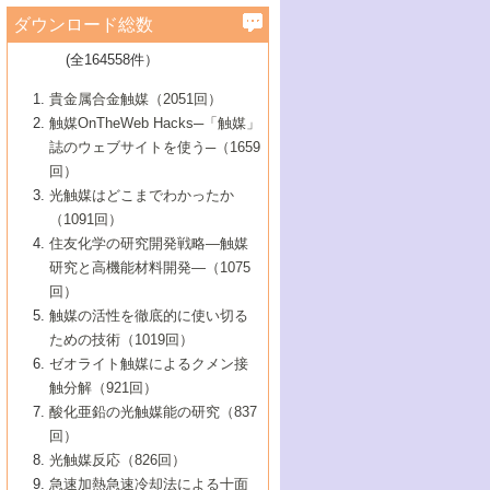
学）
7号 水素を利用する化成品合成の新潮流
6号 新しい固体酸触媒技術
5号 触媒を有効に使うための技術
ールホテル豊橋）
蔵技術の進歩
まで─
3号 メソポーラス物質の新展開
立大学）
3号 実用的ファインケミカル合成プロセス
ダウンロード総数
2号 第97回触媒討論会
1号 最近の触媒担体とその効果
▼46巻（2004年）
7号 ゼオライト合成における最近の進歩
6号 第106回触媒討論会
5号 CO
が関わる触媒・材料
B号 第111回触媒討論会（2013年・関西大
4号 錯体を利用したユニークな表面構造の
を実現する触媒
2
3号 リビング重合触媒の最近の展開
2号 第95回触媒討論会
(全164558件）
1号 部分酸化反応触媒の最前線
▼45巻（2003年）
学）
構築と機能
7号 有機分子触媒による精密有機合成
4号 バイオマス活用のための技術開発
6号 第104回触媒討論会
4号 今後の液体燃料を支える触媒技術
3号 化成品を合成するゼオライト触媒
2号 第93回触媒討論会
1号 なぜこの触媒が良いのか？
▼44巻（2002年）
貴金属合金触媒（2051回）
5号 若手会員による触媒研究の未来展望1：
8号 高機能化ポリオレフィンに向けた重合
5号 こんな物質，あんな物質―新たな触媒
7号 持続可能社会実現のための触媒および
5号 水素製造・貯蔵のための触媒技術の新
4号 水分解用光触媒材料
3号 特殊エネルギー場の触媒反応
触媒OnTheWeb Hacks─「触媒」
企業編
2号 第91回触媒討論会
触媒の最近の進展
1号 高次制御された触媒の化学
▼43巻（2001年）
の可能性―
触媒関連技術
しい展開
誌のウェブサイトを使う─（1659
5号 時間分解分光の進歩と応用
4号 生体内における金属の触媒作用
6号 第102回触媒討論会
3号 最近の自動車排ガス処理技術
2号 第89回触媒討論会
1号 グリーンケミストリーと触媒
▼42巻（2000年）
6号 第100回触媒討論会
8号 未来を拓く金属錯体
回）
6号 第98回触媒討論会
6号 第96回触媒討論会
5号 ファインケミカルズの展開に寄与する
7号 触媒・化学反応における計算化学の進
4号 触媒研究の現状と将来─第90回触媒討論
3号 触媒を利用した電気化学の新展開
2号 第87回触媒討論会特集号
1号 触媒反応工学の明日を拓く
▼41巻（1999年）
7号 『結晶の化学』を活かした触媒研究
光触媒はどこまでわかったか
7号 基礎化学品製造の触媒技術
触媒
歩
会Aから
7号 未来型金属錯体触媒開発への展望
4号 ナノ材料の調製と機能化
（1091回）
3号 生体触媒とバイオプロセス
2号 第85回触媒討論会
8号 イオン液体の応用
1号 孔、穴、あな?-特異な空間とその利用-
▼40巻（1998年）
8号 多機能型リアクター
6号 第94回触媒討論会
8号 若手研究者による触媒研究の未来展望
5号 基礎化学品製造の触媒技術
8号 超臨界流体を用いた化学プロセスの新
住友化学の研究開発戦略―触媒
5号 こんな触媒が欲しい
4号 水素製造・利用の触媒化学
3号 反応ダイナミクス
2号 第83回触媒討論会
1号 創立40周年記念・触媒化学この10年の
▼39巻（1997年）
2：大学・研究所編
展開
研究と高機能材料開発―（1075
7号 サブナノレベルでみた新しい表面現象
6号 第92回触媒討論会
6号 第90回触媒討論会
5号 触媒研究における新しい切り口：コン
進展と21世紀への提言/創立40周年記念・触
4号 超臨界流体の触媒反応への応用
3号 均一系触媒反応最前線
1号 均一系と不均一系触媒反応-その特徴と
回）
▼38巻（1996年）
8号 オレフィン重合触媒の新たな展
7号 基礎化学品製造の触媒技術
ビナトリアルケミストリー
媒学会この10年の歩みとこれから/創立40周
7号 触媒研究と学術雑誌/情報
5号 触媒のおもしろさをどのように伝える
接点
触媒の活性を徹底的に使い切る
4号 実用炭素材料の新展開
1号 触媒の構造と触媒作用/C1化学を中心と
▼37巻（1995年）
年記念・記録は語る
8号 資源の循環と触媒技術
6号 第88回触媒討論会特集号
か
ための技術（1019回）
8号 若い世代からみた触媒化学の現状と未
2号 第79回触媒討論会
5号 研究の方法論を考える
する21世紀への触媒
1号 ファインケミカルズと固体触媒
▼36巻（1994年）
2号 第81回触媒討論会
ゼオライト触媒によるクメン接
来
7号 企業における触媒研究のブレークスル
6号 第86回触媒討論会
3号 最新NO除去触媒の実用化研究
6号 第84回触媒討論会
2号 第77回触媒討論会
2号 第75回触媒討論会
触分解（921回）
1号 電気化学と触媒
▼35巻（1993年）
ー
3号 計算機触媒化学へのさそい
7号 水素化精製触媒の新しい展開
4号 新しい反応場を目指した触媒調製
7号 機能性金属材料と触媒
3号 オリンピックメダル:金・銀・銅はどん
酸化亜鉛の光触媒能の研究（837
3号 希土類を利用した触媒
2号 第73回触媒討論会
8号 この材料を触媒として使ってみません
4号 触媒劣化の制御と予測
1号 工業触媒開発マニュアル―探索から工
▼34巻（1992年）
8号 新しい反応性と機能性を目指した金属
な触媒作用を示すか
回）
5号 反応・分離技術の新しい展開
8号 触媒研究へのNMRの応用と展望
か？
業化まで
4号 触媒とリサイクル
3号 C4化学の展開
5号 最新の実用プロセスと触媒
クラスタ-化学
1号 インパクトを与えたこの研究
▼33巻（1991年）
光触媒反応（826回）
4号 触媒作用における機能の複合化
6号 第80回触媒討論会
2号 第71回触媒討論会
5号 エネルギー変換触媒
4号 《通常号》
6号 第82回触媒討論会
急速加熱急速冷却法による十面
2号 第69回触媒討論会
1号 触媒プロセス開発マニュアル―探索か
▼32巻（1990年）