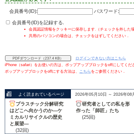
会員番号(ID):
パスワード:
会員番号(ID)を記録する.
会員認証情報をクッキーに保存します.（チェックを外した
共用のパソコンの場合は、チェックをはずしてください．
ログインできない方はこちら
PDFダウンロード（237.4 KB）
iPhone（safari）をお使いの方は、ポップアップブロックをoffにしてく
ポップアップブロックをoffにする方法は、
こちら
をご参照ください．
よく読まれているページ
2026年05月10日 ～ 2026年08
プラスチック分解研究
研究者としての私を形
はどこへ向かうのか―ケ
作った「師匠」たち
ミカルリサイクルの歴史
(25回)
と展望―
(32回)