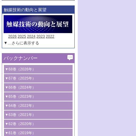
触媒技術の動向と展望
2026
2025
2024
2023
2022
▼…さらに表示する
バックナンバー
▼68巻（2026年）
1号 過酸化水素合成に関する研究動向
▼67巻（2025年）
2号 コンピューター技術により加速する
1号 CO
水素化によるグリーン燃料/グリ
▼66巻（2024年）
2
触媒開発
ーンケミカル製造
1号 低次元ナノ構造を有する触媒材料
▼65巻（2023年）
3号 有機分子変換やCO
資源化のための
2
2号 水素製造のための水分解技術に関す
2号 規制反応場を活用した固体触媒研究
1号 炭素が関わる触媒機能
▼64巻（2022年）
光触媒に関する最近の研究
る最近の研究
の新展開
2号 プラスチックケミカルリサイクルの
1号 合成ガス製造とCOを用いるケミカル
▼63巻（2021年）
B号 第137回触媒討論会（2026年）
3号 オレフィン系樹脂の精密合成に関す
3号 未踏分子変換を目指した酸化触媒プ
ための触媒技術
ズ合成の最新動向
1号 金触媒の新展開
▼62巻（2020年）
る最新技術
ロセスの最前線
3号 非酸化物系金属化合物を基盤とした
2号 化学品合成のための合金触媒開発
2号 ペロブスカイト
1号 触媒設計を拓く欠陥構造のキャラク
▼61巻（2019年）
4号 アルコール類の効率的変換を実現す
4号 シンクロトロン放射光および中性子
触媒材料の開発