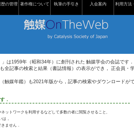
履歴の管理
著作権について
執筆の手引き
入会案内
利用方法・
talysis）」は1959年（昭和34年）に創刊された 触媒学会の会誌です．
も全記事の検索と結果（書誌情報）の表示ができ， 正会員・
（触媒年鑑）も2021年版から，記事の検索やダウンロードが
す．
やネットワークを利用するなどして多数の者に閲覧させること,
いは，
できません．