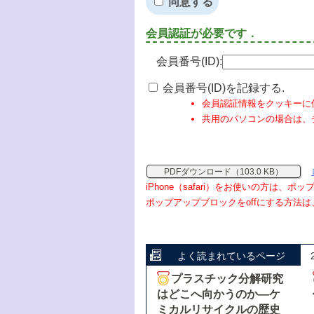
同意する
会員認証が必要です．
会員番号(ID):
会員番号(ID)を記録する.
会員認証情報をクッキーに
共用のパソコンの場合は、
PDFダウンロード（103.0 KB）
iPhone（safari）をお使いの方は、
ポップアップブロックをoffにする方法は
よく読まれているページ
プラスチック分解研究
はどこへ向かうのか―ケ
ミカルリサイクルの歴史