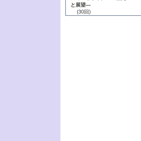
と展望―
(30回)