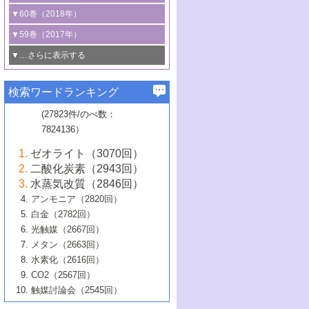
3号 CO
の排出削減および有効活用のた
タリゼーション
2
3号 特殊反応場を利用した触媒的分子変
る非貴金属触媒の研究動向
線を利用した触媒解析技術の最先端
1号 物質移動制御に着目した触媒プロセ
▼60巻（2018年）
4号 格子酸素・格子酸素欠陥を利用した
めの触媒技術
換反応
2号 機能化学品製造に資するクリーンな
ス開発
5号 ゼオライトの合成と応用における研
5号 単原子触媒
触媒反応
1号 固体酸触媒の最新の研究動向
▼59巻（2017年）
触媒的酸化反応
4号 若手による情報発信企画～とびたて
4号 多孔質材料を用いた触媒の新展開
究動向
2号 CO
フリー水素サプライチェーンに
2
6号 参照触媒委員会からのお知らせ
5号 生体触媒によるエネルギー変換反応
2号 二酸化炭素からの有用化学品合成
1号 いたるところに，触媒
▼…さらに表示する
若き触媒の研究者たち～（1）
3号 水処理のための触媒化学
5号 情報学的手法を用いた触媒開発
6号 ヘテロ接合界面
関わる触媒開発動向
B号 第133回触媒討論会（2023年）
6号 窒素とリンの循環のための触媒・機
3号 ナノ粒子・クラスター触媒の最前線
2号 機能性材料の局所構造解析のための
5号 若手による情報発信企画～とびたて
▼58巻（2016年）
4号 光触媒を用いた水分解の最新の研究
6号 カーボンニュートラルに向けた電解
B号 第135回触媒討論会（2025年）
3号 精密高分子合成に関する最近の研究
能性材料
最先端技術
検索ワードランキング
4号 60周年記念企画
若き触媒の研究者たち～（2）
動向
技術
1号 ユニークな構造の高分子を生み出す触
▼57巻（2015年）
動向
B号 第131回触媒討論会（2023年）
3号 無機分離膜材料の開発と触媒反応プ
5号 進化するゼオライト合成技術
6号 石油のノーブル・ユースを志向した
媒技術
(27823件/のべ数：
5号 次世代の触媒プロセスを支えるマイ
B号 第127回触媒討論会（2021年・オン
1号 水素キャリアにかかわる触媒技術の新
4号 バイオマス化成品製造のための触媒
▼56巻（2014年）
ロセスへの適用
触媒技術
7824136）
クロ波
6号 非貴金属系触媒における電気化学的
ライン開催(Zoom)のみ）
2号 リグニンからの化成品製造に向けた触
展開
技術
1号 特殊環境場を利用した材料合成
▼55巻（2013年）
4号 触媒研究における計算科学の利用
酸素還元反応
B号 第129回触媒討論会（2022年・京都
媒技術
6号 メタン転換技術の最新動向
ゼオライト（3070回）
2号 石油精製用触媒の最近の進展
5号 固体触媒による含窒素有機化合物変
2号 光触媒反応機構に関する最新の研究動
1号 高耐久性燃料電池システム用触媒にお
大学：オンライン・対面開催）
▼54巻（2012年）
5号 水素のふるまいを解き明かす最先端
B号 第121回触媒討論会（2018年・東京
3号 触媒研究の最先端～とびたて若き研究
二酸化炭素（2943回）
B号 第125回触媒討論会（2020年・工学
換の最前線
3号 固体酸化物形燃料電池（SOFC）におけ
向
ける新展開
研究
大学）
1号 規則性多孔体の利用技術における最近
▼53巻（2011年）
者たち～（1）
水蒸気改質（2846回）
院大学）
るアノード触媒上での燃料直接改質技術
6号 貴金属使用量低減に向けた自動車排
3号 固体高分子形燃料電池カソード触媒の
2号 リビングラジカル重合の最近の動向
6号 低級アルカンの有効利用のための触
の進歩
アンモニア（2820回）
4号 触媒研究の最先端～とびたて若き研究
1号 金属学から見る合金触媒の新展開
▼52巻（2010年）
ガス浄化触媒の開発
4号 コアシェル構造の制御による触媒機能
開発動向
媒技術
白金（2782回）
3号 天然ガスの化学工業的展開に関する触
2号 第109回触媒討論会
者たち～（2）
2号 第107回触媒討論会
の向上
1号 触媒の劣化対策と長寿命触媒開発
B号 第123回触媒討論会（2019年・大阪
▼51巻（2009年）
4号 人工光合成に向けた近年のアプローチ
光触媒（2667回）
媒技術
B号 第119回触媒討論会（2017年・首都
3号 貴金属低減技術の最新動向
5号 触媒研究の最先端～とびたて若き研究
市立大学）
3号 触媒のその場観察法の進歩（１）
5号 工業触媒およびその周辺技術の最近の
2号 第105回触媒討論会
1号 炭素材料－熱い注目を集める材料－
▼50巻（2008年）
メタン（2663回）
大学東京）
5号 未利用熱エネルギーの有効活用に貢献
4号 貴金属触媒の精密構造制御とその活用
者たち～（3）
4号 貴金属代替技術の最新動向
進歩
水素化（2616回）
4号 触媒のその場観察法の進歩（２）
3号 ナノ構造が拓く新機能
する触媒技術
2号 第103回触媒討論会
1号 触媒化学と学会のこの10年，半世紀，
▼49巻（2007年）
5号 バイオマス化成品製造のための固体触
6号 イオニクス材料と燃料電池・電解合成
5号 光触媒による物質変換反応の新展開
CO2（2567回）
6号 ナノシート
5号 不活性結合の触媒的活性化による有機
そして未来
4号 活性サイトおよびその環境の精密な設
6号 ポリオキソメタレート
3号 環境浄化用光触媒の現状と課題
媒の開発
1号 含フッ素化合物の合成と触媒
▼48巻（2006年）
の最新の研究動向
触媒討論会（2545回）
6号 グラフェン
合成
B号 第115回触媒討論会（2015年・成蹊大
計による触媒の高機能化
2号 第101回触媒討論会
B号 第113回触媒討論会（2014年・ロワジ
4号 水素社会の実現に向けた水素製造・貯
6号 ナノ空間─吸着状態解析から新機能開拓
2号 第99回触媒討論会
B号 第117回触媒討論会（2016年・大阪府
1号 固体酸触媒の最近の進歩
▼47巻（2005年）