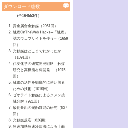
学）
7号 水素を利用する化成品合成の新潮流
6号 新しい固体酸触媒技術
5号 触媒を有効に使うための技術
ールホテル豊橋）
蔵技術の進歩
まで─
3号 メソポーラス物質の新展開
立大学）
3号 実用的ファインケミカル合成プロセス
ダウンロード総数
2号 第97回触媒討論会
1号 最近の触媒担体とその効果
▼46巻（2004年）
7号 ゼオライト合成における最近の進歩
6号 第106回触媒討論会
5号 CO
が関わる触媒・材料
B号 第111回触媒討論会（2013年・関西大
4号 錯体を利用したユニークな表面構造の
を実現する触媒
2
3号 リビング重合触媒の最近の展開
2号 第95回触媒討論会
(全164553件）
1号 部分酸化反応触媒の最前線
▼45巻（2003年）
学）
構築と機能
7号 有機分子触媒による精密有機合成
4号 バイオマス活用のための技術開発
6号 第104回触媒討論会
4号 今後の液体燃料を支える触媒技術
3号 化成品を合成するゼオライト触媒
2号 第93回触媒討論会
1号 なぜこの触媒が良いのか？
▼44巻（2002年）
貴金属合金触媒（2051回）
5号 若手会員による触媒研究の未来展望1：
8号 高機能化ポリオレフィンに向けた重合
5号 こんな物質，あんな物質―新たな触媒
7号 持続可能社会実現のための触媒および
5号 水素製造・貯蔵のための触媒技術の新
4号 水分解用光触媒材料
3号 特殊エネルギー場の触媒反応
触媒OnTheWeb Hacks─「触媒」
企業編
2号 第91回触媒討論会
触媒の最近の進展
1号 高次制御された触媒の化学
▼43巻（2001年）
の可能性―
触媒関連技術
しい展開
誌のウェブサイトを使う─（1659
5号 時間分解分光の進歩と応用
4号 生体内における金属の触媒作用
6号 第102回触媒討論会
3号 最近の自動車排ガス処理技術
2号 第89回触媒討論会
1号 グリーンケミストリーと触媒
▼42巻（2000年）
6号 第100回触媒討論会
8号 未来を拓く金属錯体
回）
6号 第98回触媒討論会
6号 第96回触媒討論会
5号 ファインケミカルズの展開に寄与する
7号 触媒・化学反応における計算化学の進
4号 触媒研究の現状と将来─第90回触媒討論
3号 触媒を利用した電気化学の新展開
2号 第87回触媒討論会特集号
1号 触媒反応工学の明日を拓く
▼41巻（1999年）
7号 『結晶の化学』を活かした触媒研究
光触媒はどこまでわかったか
7号 基礎化学品製造の触媒技術
触媒
歩
会Aから
7号 未来型金属錯体触媒開発への展望
4号 ナノ材料の調製と機能化
（1091回）
3号 生体触媒とバイオプロセス
2号 第85回触媒討論会
8号 イオン液体の応用
1号 孔、穴、あな?-特異な空間とその利用-
▼40巻（1998年）
8号 多機能型リアクター
6号 第94回触媒討論会
8号 若手研究者による触媒研究の未来展望
5号 基礎化学品製造の触媒技術
8号 超臨界流体を用いた化学プロセスの新
住友化学の研究開発戦略―触媒
5号 こんな触媒が欲しい
4号 水素製造・利用の触媒化学
3号 反応ダイナミクス
2号 第83回触媒討論会
1号 創立40周年記念・触媒化学この10年の
▼39巻（1997年）
2：大学・研究所編
展開
研究と高機能材料開発―（1075
7号 サブナノレベルでみた新しい表面現象
6号 第92回触媒討論会
6号 第90回触媒討論会
5号 触媒研究における新しい切り口：コン
進展と21世紀への提言/創立40周年記念・触
4号 超臨界流体の触媒反応への応用
3号 均一系触媒反応最前線
1号 均一系と不均一系触媒反応-その特徴と
回）
▼38巻（1996年）
8号 オレフィン重合触媒の新たな展
7号 基礎化学品製造の触媒技術
ビナトリアルケミストリー
媒学会この10年の歩みとこれから/創立40周
7号 触媒研究と学術雑誌/情報
5号 触媒のおもしろさをどのように伝える
接点
触媒の活性を徹底的に使い切る
4号 実用炭素材料の新展開
1号 触媒の構造と触媒作用/C1化学を中心と
▼37巻（1995年）
年記念・記録は語る
8号 資源の循環と触媒技術
6号 第88回触媒討論会特集号
か
ための技術（1019回）
8号 若い世代からみた触媒化学の現状と未
2号 第79回触媒討論会
5号 研究の方法論を考える
する21世紀への触媒
1号 ファインケミカルズと固体触媒
▼36巻（1994年）
2号 第81回触媒討論会
ゼオライト触媒によるクメン接
来
7号 企業における触媒研究のブレークスル
6号 第86回触媒討論会
3号 最新NO除去触媒の実用化研究
6号 第84回触媒討論会
2号 第77回触媒討論会
2号 第75回触媒討論会
触分解（921回）
1号 電気化学と触媒
▼35巻（1993年）
ー
3号 計算機触媒化学へのさそい
7号 水素化精製触媒の新しい展開
4号 新しい反応場を目指した触媒調製
7号 機能性金属材料と触媒
3号 オリンピックメダル:金・銀・銅はどん
酸化亜鉛の光触媒能の研究（837
3号 希土類を利用した触媒
2号 第73回触媒討論会
8号 この材料を触媒として使ってみません
4号 触媒劣化の制御と予測
1号 工業触媒開発マニュアル―探索から工
▼34巻（1992年）
8号 新しい反応性と機能性を目指した金属
な触媒作用を示すか
回）
5号 反応・分離技術の新しい展開
8号 触媒研究へのNMRの応用と展望
か？
業化まで
4号 触媒とリサイクル
3号 C4化学の展開
5号 最新の実用プロセスと触媒
クラスタ-化学
1号 インパクトを与えたこの研究
▼33巻（1991年）
光触媒反応（826回）
4号 触媒作用における機能の複合化
6号 第80回触媒討論会
2号 第71回触媒討論会
5号 エネルギー変換触媒
4号 《通常号》
6号 第82回触媒討論会
急速加熱急速冷却法による十面
2号 第69回触媒討論会
1号 触媒プロセス開発マニュアル―探索か
▼32巻（1990年）