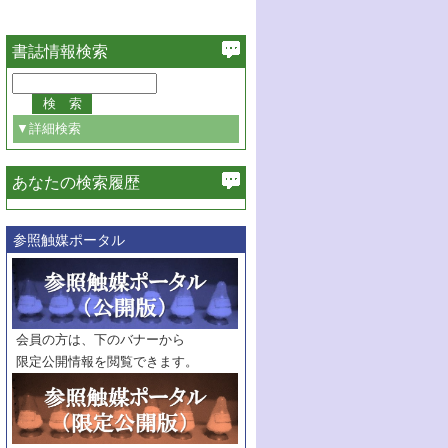
書誌情報検索
▼詳細検索
あなたの検索履歴
必ず含む
参照触媒ポータル
巻・号指定
巻
号
範囲指定
巻
号～
巻
会員の方は、下のバナーから
号
限定公開情報を閲覧できます。
触媒年鑑
年度
記事種別
マーク：
マークあり