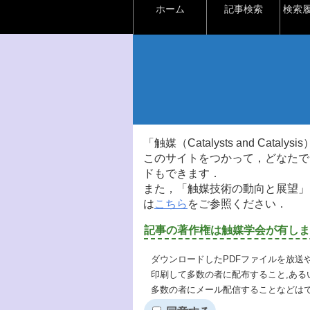
ホーム
記事検索
検索
「触媒（Catalysts and Ca
このサイトをつかって，どなたで
ドもできます．
また，「触媒技術の動向と展望」
は
こちら
をご参照ください．
記事の著作権は触媒学会が有しま
ダウンロードしたPDFファイルを放送
印刷して多数の者に配布すること,ある
多数の者にメール配信することなどは