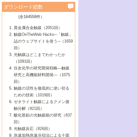
学）
7号 水素を利用する化成品合成の新潮流
6号 新しい固体酸触媒技術
5号 触媒を有効に使うための技術
ールホテル豊橋）
蔵技術の進歩
まで─
3号 メソポーラス物質の新展開
立大学）
3号 実用的ファインケミカル合成プロセス
ダウンロード総数
2号 第97回触媒討論会
1号 最近の触媒担体とその効果
▼46巻（2004年）
7号 ゼオライト合成における最近の進歩
6号 第106回触媒討論会
5号 CO
が関わる触媒・材料
B号 第111回触媒討論会（2013年・関西大
4号 錯体を利用したユニークな表面構造の
を実現する触媒
2
3号 リビング重合触媒の最近の展開
2号 第95回触媒討論会
(全164558件）
1号 部分酸化反応触媒の最前線
▼45巻（2003年）
学）
構築と機能
7号 有機分子触媒による精密有機合成
4号 バイオマス活用のための技術開発
6号 第104回触媒討論会
4号 今後の液体燃料を支える触媒技術
3号 化成品を合成するゼオライト触媒
2号 第93回触媒討論会
1号 なぜこの触媒が良いのか？
▼44巻（2002年）
貴金属合金触媒（2051回）
5号 若手会員による触媒研究の未来展望1：
8号 高機能化ポリオレフィンに向けた重合
5号 こんな物質，あんな物質―新たな触媒
7号 持続可能社会実現のための触媒および
5号 水素製造・貯蔵のための触媒技術の新
4号 水分解用光触媒材料
3号 特殊エネルギー場の触媒反応
触媒OnTheWeb Hacks─「触媒」
企業編
2号 第91回触媒討論会
触媒の最近の進展
1号 高次制御された触媒の化学
▼43巻（2001年）
の可能性―
触媒関連技術
しい展開
誌のウェブサイトを使う─（1659
5号 時間分解分光の進歩と応用
4号 生体内における金属の触媒作用
6号 第102回触媒討論会
3号 最近の自動車排ガス処理技術
2号 第89回触媒討論会
1号 グリーンケミストリーと触媒
▼42巻（2000年）
6号 第100回触媒討論会
8号 未来を拓く金属錯体
回）
6号 第98回触媒討論会
6号 第96回触媒討論会
5号 ファインケミカルズの展開に寄与する
7号 触媒・化学反応における計算化学の進
4号 触媒研究の現状と将来─第90回触媒討論
3号 触媒を利用した電気化学の新展開
2号 第87回触媒討論会特集号
1号 触媒反応工学の明日を拓く
▼41巻（1999年）
7号 『結晶の化学』を活かした触媒研究
光触媒はどこまでわかったか
7号 基礎化学品製造の触媒技術
触媒
歩
会Aから
7号 未来型金属錯体触媒開発への展望
4号 ナノ材料の調製と機能化
（1091回）
3号 生体触媒とバイオプロセス
2号 第85回触媒討論会
8号 イオン液体の応用
1号 孔、穴、あな?-特異な空間とその利用-
▼40巻（1998年）
8号 多機能型リアクター
6号 第94回触媒討論会
8号 若手研究者による触媒研究の未来展望
5号 基礎化学品製造の触媒技術
8号 超臨界流体を用いた化学プロセスの新
住友化学の研究開発戦略―触媒
5号 こんな触媒が欲しい
4号 水素製造・利用の触媒化学
3号 反応ダイナミクス
2号 第83回触媒討論会
1号 創立40周年記念・触媒化学この10年の
▼39巻（1997年）
2：大学・研究所編
展開
研究と高機能材料開発―（1075
7号 サブナノレベルでみた新しい表面現象
6号 第92回触媒討論会
6号 第90回触媒討論会
5号 触媒研究における新しい切り口：コン
進展と21世紀への提言/創立40周年記念・触
4号 超臨界流体の触媒反応への応用
3号 均一系触媒反応最前線
1号 均一系と不均一系触媒反応-その特徴と
回）
▼38巻（1996年）
8号 オレフィン重合触媒の新たな展
7号 基礎化学品製造の触媒技術
ビナトリアルケミストリー
媒学会この10年の歩みとこれから/創立40周
7号 触媒研究と学術雑誌/情報
5号 触媒のおもしろさをどのように伝える
接点
触媒の活性を徹底的に使い切る
4号 実用炭素材料の新展開
1号 触媒の構造と触媒作用/C1化学を中心と
▼37巻（1995年）
年記念・記録は語る
8号 資源の循環と触媒技術
6号 第88回触媒討論会特集号
か
ための技術（1019回）
8号 若い世代からみた触媒化学の現状と未
2号 第79回触媒討論会
5号 研究の方法論を考える
する21世紀への触媒
1号 ファインケミカルズと固体触媒
▼36巻（1994年）
2号 第81回触媒討論会
ゼオライト触媒によるクメン接
来
7号 企業における触媒研究のブレークスル
6号 第86回触媒討論会
3号 最新NO除去触媒の実用化研究
6号 第84回触媒討論会
2号 第77回触媒討論会
2号 第75回触媒討論会
触分解（921回）
1号 電気化学と触媒
▼35巻（1993年）
ー
3号 計算機触媒化学へのさそい
7号 水素化精製触媒の新しい展開
4号 新しい反応場を目指した触媒調製
7号 機能性金属材料と触媒
3号 オリンピックメダル:金・銀・銅はどん
酸化亜鉛の光触媒能の研究（837
3号 希土類を利用した触媒
2号 第73回触媒討論会
8号 この材料を触媒として使ってみません
4号 触媒劣化の制御と予測
1号 工業触媒開発マニュアル―探索から工
▼34巻（1992年）
8号 新しい反応性と機能性を目指した金属
な触媒作用を示すか
回）
5号 反応・分離技術の新しい展開
8号 触媒研究へのNMRの応用と展望
か？
業化まで
4号 触媒とリサイクル
3号 C4化学の展開
5号 最新の実用プロセスと触媒
クラスタ-化学
1号 インパクトを与えたこの研究
▼33巻（1991年）
光触媒反応（826回）
4号 触媒作用における機能の複合化
6号 第80回触媒討論会
2号 第71回触媒討論会
5号 エネルギー変換触媒
4号 《通常号》
6号 第82回触媒討論会
急速加熱急速冷却法による十面
2号 第69回触媒討論会
1号 触媒プロセス開発マニュアル―探索か
▼32巻（1990年）