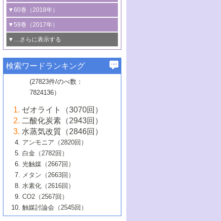
3号 CO
の排出削減および有効活用のた
タリゼーション
2
3号 特殊反応場を利用した触媒的分子変
る非貴金属触媒の研究動向
線を利用した触媒解析技術の最先端
1号 物質移動制御に着目した触媒プロセ
▼60巻（2018年）
4号 格子酸素・格子酸素欠陥を利用した
めの触媒技術
換反応
2号 機能化学品製造に資するクリーンな
ス開発
5号 ゼオライトの合成と応用における研
5号 単原子触媒
触媒反応
1号 固体酸触媒の最新の研究動向
▼59巻（2017年）
触媒的酸化反応
4号 若手による情報発信企画～とびたて
4号 多孔質材料を用いた触媒の新展開
究動向
2号 CO
フリー水素サプライチェーンに
2
6号 参照触媒委員会からのお知らせ
5号 生体触媒によるエネルギー変換反応
2号 二酸化炭素からの有用化学品合成
1号 いたるところに，触媒
▼…さらに表示する
若き触媒の研究者たち～（1）
3号 水処理のための触媒化学
5号 情報学的手法を用いた触媒開発
6号 ヘテロ接合界面
関わる触媒開発動向
B号 第133回触媒討論会（2023年）
6号 窒素とリンの循環のための触媒・機
3号 ナノ粒子・クラスター触媒の最前線
2号 機能性材料の局所構造解析のための
5号 若手による情報発信企画～とびたて
▼58巻（2016年）
4号 光触媒を用いた水分解の最新の研究
6号 カーボンニュートラルに向けた電解
B号 第135回触媒討論会（2025年）
3号 精密高分子合成に関する最近の研究
能性材料
最先端技術
検索ワードランキング
4号 60周年記念企画
若き触媒の研究者たち～（2）
動向
技術
1号 ユニークな構造の高分子を生み出す触
▼57巻（2015年）
動向
B号 第131回触媒討論会（2023年）
3号 無機分離膜材料の開発と触媒反応プ
5号 進化するゼオライト合成技術
6号 石油のノーブル・ユースを志向した
媒技術
(27823件/のべ数：
5号 次世代の触媒プロセスを支えるマイ
B号 第127回触媒討論会（2021年・オン
1号 水素キャリアにかかわる触媒技術の新
4号 バイオマス化成品製造のための触媒
▼56巻（2014年）
ロセスへの適用
触媒技術
7824136）
クロ波
6号 非貴金属系触媒における電気化学的
ライン開催(Zoom)のみ）
2号 リグニンからの化成品製造に向けた触
展開
技術
1号 特殊環境場を利用した材料合成
▼55巻（2013年）
4号 触媒研究における計算科学の利用
酸素還元反応
B号 第129回触媒討論会（2022年・京都
媒技術
6号 メタン転換技術の最新動向
ゼオライト（3070回）
2号 石油精製用触媒の最近の進展
5号 固体触媒による含窒素有機化合物変
2号 光触媒反応機構に関する最新の研究動
1号 高耐久性燃料電池システム用触媒にお
大学：オンライン・対面開催）
▼54巻（2012年）
5号 水素のふるまいを解き明かす最先端
B号 第121回触媒討論会（2018年・東京
3号 触媒研究の最先端～とびたて若き研究
二酸化炭素（2943回）
B号 第125回触媒討論会（2020年・工学
換の最前線
3号 固体酸化物形燃料電池（SOFC）におけ
向
ける新展開
研究
大学）
1号 規則性多孔体の利用技術における最近
▼53巻（2011年）
者たち～（1）
水蒸気改質（2846回）
院大学）
るアノード触媒上での燃料直接改質技術
6号 貴金属使用量低減に向けた自動車排
3号 固体高分子形燃料電池カソード触媒の
2号 リビングラジカル重合の最近の動向
6号 低級アルカンの有効利用のための触
の進歩
アンモニア（2820回）
4号 触媒研究の最先端～とびたて若き研究
1号 金属学から見る合金触媒の新展開
▼52巻（2010年）
ガス浄化触媒の開発
4号 コアシェル構造の制御による触媒機能
開発動向
媒技術
白金（2782回）
3号 天然ガスの化学工業的展開に関する触
2号 第109回触媒討論会
者たち～（2）
2号 第107回触媒討論会
の向上
1号 触媒の劣化対策と長寿命触媒開発
B号 第123回触媒討論会（2019年・大阪
▼51巻（2009年）
4号 人工光合成に向けた近年のアプローチ
光触媒（2667回）
媒技術
B号 第119回触媒討論会（2017年・首都
3号 貴金属低減技術の最新動向
5号 触媒研究の最先端～とびたて若き研究
市立大学）
3号 触媒のその場観察法の進歩（１）
5号 工業触媒およびその周辺技術の最近の
2号 第105回触媒討論会
1号 炭素材料－熱い注目を集める材料－
▼50巻（2008年）
メタン（2663回）
大学東京）
5号 未利用熱エネルギーの有効活用に貢献
4号 貴金属触媒の精密構造制御とその活用
者たち～（3）
4号 貴金属代替技術の最新動向
進歩
水素化（2616回）
4号 触媒のその場観察法の進歩（２）
3号 ナノ構造が拓く新機能
する触媒技術
2号 第103回触媒討論会
1号 触媒化学と学会のこの10年，半世紀，
▼49巻（2007年）
5号 バイオマス化成品製造のための固体触
6号 イオニクス材料と燃料電池・電解合成
5号 光触媒による物質変換反応の新展開
CO2（2567回）
6号 ナノシート
5号 不活性結合の触媒的活性化による有機
そして未来
4号 活性サイトおよびその環境の精密な設
6号 ポリオキソメタレート
3号 環境浄化用光触媒の現状と課題
媒の開発
1号 含フッ素化合物の合成と触媒
▼48巻（2006年）
の最新の研究動向
触媒討論会（2545回）
6号 グラフェン
合成
B号 第115回触媒討論会（2015年・成蹊大
計による触媒の高機能化
2号 第101回触媒討論会
B号 第113回触媒討論会（2014年・ロワジ
4号 水素社会の実現に向けた水素製造・貯
6号 ナノ空間─吸着状態解析から新機能開拓
2号 第99回触媒討論会
B号 第117回触媒討論会（2016年・大阪府
1号 固体酸触媒の最近の進歩
▼47巻（2005年）