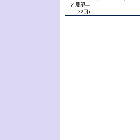
と展望―
(32回)