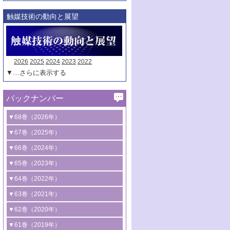
触媒技術の動向と展望
2026
2025
2024
2023
2022
▼…さらに表示する
バックナンバー
▼68巻（2026年）
1号 過酸化水素合成に関する研究動向
▼67巻（2025年）
2号 コンピューター技術により加速する
1号 CO
水素化によるグリーン燃料/グリ
▼66巻（2024年）
2
触媒開発
ーンケミカル製造
1号 低次元ナノ構造を有する触媒材料
▼65巻（2023年）
3号 有機分子変換やCO
資源化のための
2
2号 水素製造のための水分解技術に関す
2号 規制反応場を活用した固体触媒研究
1号 炭素が関わる触媒機能
▼64巻（2022年）
光触媒に関する最近の研究
る最近の研究
の新展開
2号 プラスチックケミカルリサイクルの
1号 合成ガス製造とCOを用いるケミカル
▼63巻（2021年）
B号 第137回触媒討論会（2026年）
3号 オレフィン系樹脂の精密合成に関す
3号 未踏分子変換を目指した酸化触媒プ
ための触媒技術
ズ合成の最新動向
1号 金触媒の新展開
▼62巻（2020年）
る最新技術
ロセスの最前線
3号 非酸化物系金属化合物を基盤とした
2号 化学品合成のための合金触媒開発
2号 ペロブスカイト
1号 触媒設計を拓く欠陥構造のキャラク
▼61巻（2019年）
4号 アルコール類の効率的変換を実現す
4号 シンクロトロン放射光および中性子
触媒材料の開発