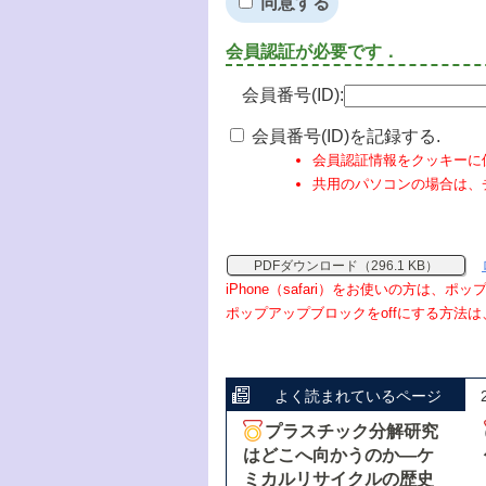
同意する
会員認証が必要です．
会員番号(ID):
会員番号(ID)を記録する.
会員認証情報をクッキーに
共用のパソコンの場合は、
PDFダウンロード（296.1 KB）
iPhone（safari）をお使いの方は、
ポップアップブロックをoffにする方法は
よく読まれているページ
プラスチック分解研究
はどこへ向かうのか―ケ
ミカルリサイクルの歴史