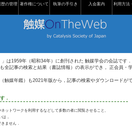
履歴の管理
著作権について
執筆の手引き
入会案内
利用方法・
talysis）」は1959年（昭和34年）に創刊された 触媒学会の会誌です．
も全記事の検索と結果（書誌情報）の表示ができ， 正会員・
（触媒年鑑）も2021年版から，記事の検索やダウンロードが
す．
やネットワークを利用するなどして多数の者に閲覧させること,
いは，
できません．