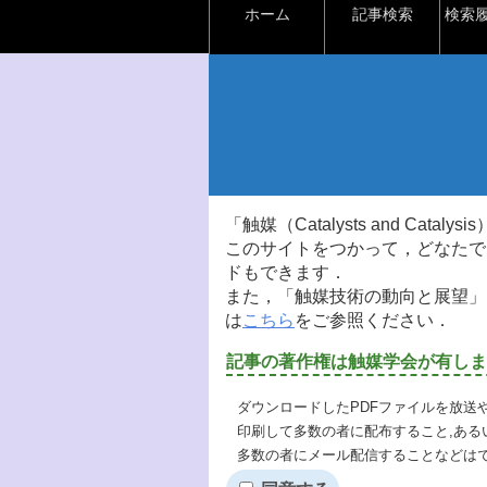
ホーム
記事検索
検索
「触媒（Catalysts and Ca
このサイトをつかって，どなたで
ドもできます．
また，「触媒技術の動向と展望」
は
こちら
をご参照ください．
記事の著作権は触媒学会が有しま
ダウンロードしたPDFファイルを放送
印刷して多数の者に配布すること,ある
多数の者にメール配信することなどは