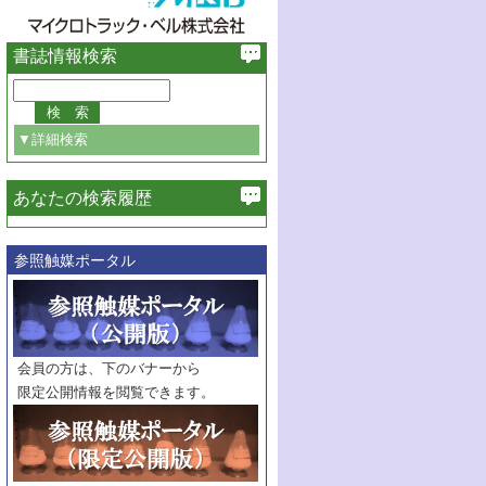
書誌情報検索
▼詳細検索
あなたの検索履歴
必ず含む
参照触媒ポータル
巻・号指定
巻
号
範囲指定
巻
号～
巻
会員の方は、下のバナーから
号
限定公開情報を閲覧できます。
触媒年鑑
年度
記事種別
マーク：
マークあり