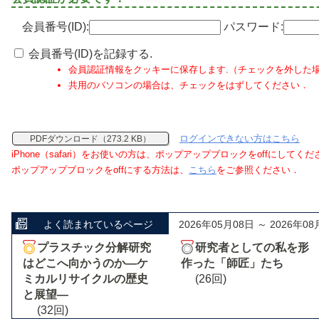
会員番号(ID):
パスワード:
会員番号(ID)を記録する.
会員認証情報をクッキーに保存します.（チェックを外した
共用のパソコンの場合は、チェックをはずしてください．
ログインできない方はこちら
PDFダウンロード（273.2 KB）
iPhone（safari）をお使いの方は、ポップアップブロックをoffにしてく
ポップアップブロックをoffにする方法は、
こちら
をご参照ください．
よく読まれているページ
2026年05月08日 ～ 2026年08
プラスチック分解研究
研究者としての私を形
はどこへ向かうのか―ケ
作った「師匠」たち
ミカルリサイクルの歴史
(26回)
と展望―
(32回)