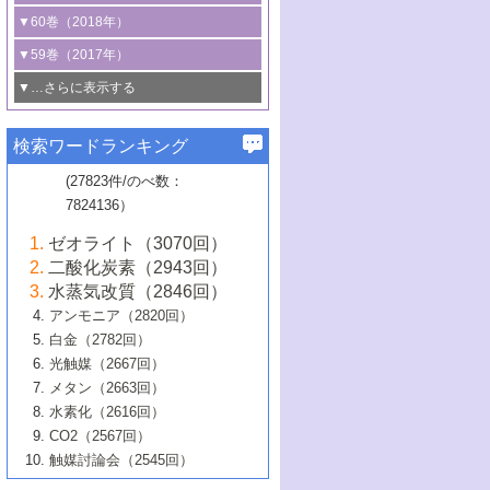
3号 CO
の排出削減および有効活用のた
タリゼーション
2
3号 特殊反応場を利用した触媒的分子変
る非貴金属触媒の研究動向
線を利用した触媒解析技術の最先端
1号 物質移動制御に着目した触媒プロセ
▼60巻（2018年）
4号 格子酸素・格子酸素欠陥を利用した
めの触媒技術
換反応
2号 機能化学品製造に資するクリーンな
ス開発
5号 ゼオライトの合成と応用における研
5号 単原子触媒
触媒反応
1号 固体酸触媒の最新の研究動向
▼59巻（2017年）
触媒的酸化反応
4号 若手による情報発信企画～とびたて
4号 多孔質材料を用いた触媒の新展開
究動向
2号 CO
フリー水素サプライチェーンに
2
6号 参照触媒委員会からのお知らせ
5号 生体触媒によるエネルギー変換反応
2号 二酸化炭素からの有用化学品合成
1号 いたるところに，触媒
▼…さらに表示する
若き触媒の研究者たち～（1）
3号 水処理のための触媒化学
5号 情報学的手法を用いた触媒開発
6号 ヘテロ接合界面
関わる触媒開発動向
B号 第133回触媒討論会（2023年）
6号 窒素とリンの循環のための触媒・機
3号 ナノ粒子・クラスター触媒の最前線
2号 機能性材料の局所構造解析のための
5号 若手による情報発信企画～とびたて
▼58巻（2016年）
4号 光触媒を用いた水分解の最新の研究
6号 カーボンニュートラルに向けた電解
B号 第135回触媒討論会（2025年）
3号 精密高分子合成に関する最近の研究
能性材料
最先端技術
検索ワードランキング
4号 60周年記念企画
若き触媒の研究者たち～（2）
動向
技術
1号 ユニークな構造の高分子を生み出す触
▼57巻（2015年）
動向
B号 第131回触媒討論会（2023年）
3号 無機分離膜材料の開発と触媒反応プ
5号 進化するゼオライト合成技術
6号 石油のノーブル・ユースを志向した
媒技術
(27823件/のべ数：
5号 次世代の触媒プロセスを支えるマイ
B号 第127回触媒討論会（2021年・オン
1号 水素キャリアにかかわる触媒技術の新
4号 バイオマス化成品製造のための触媒
▼56巻（2014年）
ロセスへの適用
触媒技術
7824136）
クロ波
6号 非貴金属系触媒における電気化学的
ライン開催(Zoom)のみ）
2号 リグニンからの化成品製造に向けた触
展開
技術
1号 特殊環境場を利用した材料合成
▼55巻（2013年）
4号 触媒研究における計算科学の利用
酸素還元反応
B号 第129回触媒討論会（2022年・京都
媒技術
6号 メタン転換技術の最新動向
ゼオライト（3070回）
2号 石油精製用触媒の最近の進展
5号 固体触媒による含窒素有機化合物変
2号 光触媒反応機構に関する最新の研究動
1号 高耐久性燃料電池システム用触媒にお
大学：オンライン・対面開催）
▼54巻（2012年）
5号 水素のふるまいを解き明かす最先端
B号 第121回触媒討論会（2018年・東京
3号 触媒研究の最先端～とびたて若き研究
二酸化炭素（2943回）
B号 第125回触媒討論会（2020年・工学
換の最前線
3号 固体酸化物形燃料電池（SOFC）におけ
向
ける新展開
研究
大学）
1号 規則性多孔体の利用技術における最近
▼53巻（2011年）
者たち～（1）
水蒸気改質（2846回）
院大学）
るアノード触媒上での燃料直接改質技術
6号 貴金属使用量低減に向けた自動車排
3号 固体高分子形燃料電池カソード触媒の
2号 リビングラジカル重合の最近の動向
6号 低級アルカンの有効利用のための触
の進歩
アンモニア（2820回）
4号 触媒研究の最先端～とびたて若き研究
1号 金属学から見る合金触媒の新展開
▼52巻（2010年）
ガス浄化触媒の開発
4号 コアシェル構造の制御による触媒機能
開発動向
媒技術
白金（2782回）
3号 天然ガスの化学工業的展開に関する触
2号 第109回触媒討論会
者たち～（2）
2号 第107回触媒討論会
の向上
1号 触媒の劣化対策と長寿命触媒開発
B号 第123回触媒討論会（2019年・大阪
▼51巻（2009年）
4号 人工光合成に向けた近年のアプローチ
光触媒（2667回）
媒技術
B号 第119回触媒討論会（2017年・首都
3号 貴金属低減技術の最新動向
5号 触媒研究の最先端～とびたて若き研究
市立大学）
3号 触媒のその場観察法の進歩（１）
5号 工業触媒およびその周辺技術の最近の
2号 第105回触媒討論会
1号 炭素材料－熱い注目を集める材料－
▼50巻（2008年）
メタン（2663回）
大学東京）
5号 未利用熱エネルギーの有効活用に貢献
4号 貴金属触媒の精密構造制御とその活用
者たち～（3）
4号 貴金属代替技術の最新動向
進歩
水素化（2616回）
4号 触媒のその場観察法の進歩（２）
3号 ナノ構造が拓く新機能
する触媒技術
2号 第103回触媒討論会
1号 触媒化学と学会のこの10年，半世紀，
▼49巻（2007年）
5号 バイオマス化成品製造のための固体触
6号 イオニクス材料と燃料電池・電解合成
5号 光触媒による物質変換反応の新展開
CO2（2567回）
6号 ナノシート
5号 不活性結合の触媒的活性化による有機
そして未来
4号 活性サイトおよびその環境の精密な設
6号 ポリオキソメタレート
3号 環境浄化用光触媒の現状と課題
媒の開発
1号 含フッ素化合物の合成と触媒
▼48巻（2006年）
の最新の研究動向
触媒討論会（2545回）
6号 グラフェン
合成
B号 第115回触媒討論会（2015年・成蹊大
計による触媒の高機能化
2号 第101回触媒討論会
B号 第113回触媒討論会（2014年・ロワジ
4号 水素社会の実現に向けた水素製造・貯
6号 ナノ空間─吸着状態解析から新機能開拓
2号 第99回触媒討論会
B号 第117回触媒討論会（2016年・大阪府
1号 固体酸触媒の最近の進歩
▼47巻（2005年）