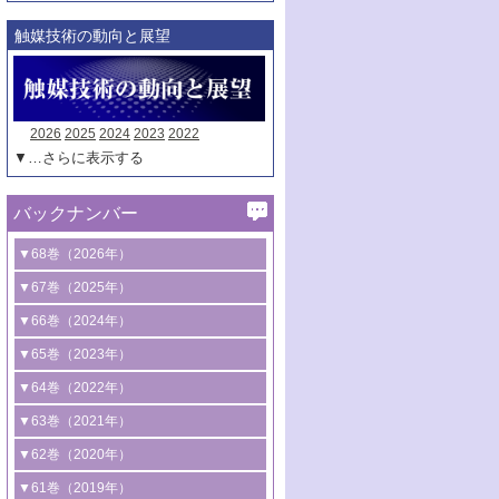
触媒技術の動向と展望
2026
2025
2024
2023
2022
▼…さらに表示する
バックナンバー
▼68巻（2026年）
1号 過酸化水素合成に関する研究動向
▼67巻（2025年）
2号 コンピューター技術により加速する
1号 CO
水素化によるグリーン燃料/グリ
▼66巻（2024年）
2
触媒開発
ーンケミカル製造
1号 低次元ナノ構造を有する触媒材料
▼65巻（2023年）
3号 有機分子変換やCO
資源化のための
2
2号 水素製造のための水分解技術に関す
2号 規制反応場を活用した固体触媒研究
1号 炭素が関わる触媒機能
▼64巻（2022年）
光触媒に関する最近の研究
る最近の研究
の新展開
2号 プラスチックケミカルリサイクルの
1号 合成ガス製造とCOを用いるケミカル
▼63巻（2021年）
B号 第137回触媒討論会（2026年）
3号 オレフィン系樹脂の精密合成に関す
3号 未踏分子変換を目指した酸化触媒プ
ための触媒技術
ズ合成の最新動向
1号 金触媒の新展開
▼62巻（2020年）
る最新技術
ロセスの最前線
3号 非酸化物系金属化合物を基盤とした
2号 化学品合成のための合金触媒開発
2号 ペロブスカイト
1号 触媒設計を拓く欠陥構造のキャラク
▼61巻（2019年）
4号 アルコール類の効率的変換を実現す
4号 シンクロトロン放射光および中性子
触媒材料の開発