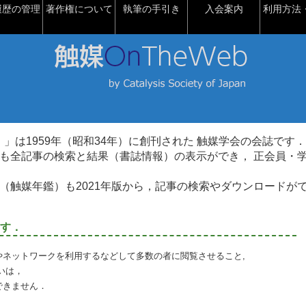
履歴の管理
著作権について
執筆の手引き
入会案内
利用方法・
talysis）」は1959年（昭和34年）に創刊された 触媒学会の会誌です．
も全記事の検索と結果（書誌情報）の表示ができ， 正会員・
（触媒年鑑）も2021年版から，記事の検索やダウンロードが
す．
やネットワークを利用するなどして多数の者に閲覧させること,
いは，
できません．