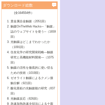
学）
7号 水素を利用する化成品合成の新潮流
6号 新しい固体酸触媒技術
5号 触媒を有効に使うための技術
ールホテル豊橋）
蔵技術の進歩
まで─
3号 メソポーラス物質の新展開
立大学）
3号 実用的ファインケミカル合成プロセス
ダウンロード総数
2号 第97回触媒討論会
1号 最近の触媒担体とその効果
▼46巻（2004年）
7号 ゼオライト合成における最近の進歩
6号 第106回触媒討論会
5号 CO
が関わる触媒・材料
B号 第111回触媒討論会（2013年・関西大
4号 錯体を利用したユニークな表面構造の
を実現する触媒
2
3号 リビング重合触媒の最近の展開
2号 第95回触媒討論会
(全164554件）
1号 部分酸化反応触媒の最前線
▼45巻（2003年）
学）
構築と機能
7号 有機分子触媒による精密有機合成
4号 バイオマス活用のための技術開発
6号 第104回触媒討論会
4号 今後の液体燃料を支える触媒技術
3号 化成品を合成するゼオライト触媒
2号 第93回触媒討論会
1号 なぜこの触媒が良いのか？
▼44巻（2002年）
貴金属合金触媒（2051回）
5号 若手会員による触媒研究の未来展望1：
8号 高機能化ポリオレフィンに向けた重合
5号 こんな物質，あんな物質―新たな触媒
7号 持続可能社会実現のための触媒および
5号 水素製造・貯蔵のための触媒技術の新
4号 水分解用光触媒材料
3号 特殊エネルギー場の触媒反応
触媒OnTheWeb Hacks─「触媒」
企業編
2号 第91回触媒討論会
触媒の最近の進展
1号 高次制御された触媒の化学
▼43巻（2001年）
の可能性―
触媒関連技術
しい展開
誌のウェブサイトを使う─（1659
5号 時間分解分光の進歩と応用
4号 生体内における金属の触媒作用
6号 第102回触媒討論会
3号 最近の自動車排ガス処理技術
2号 第89回触媒討論会
1号 グリーンケミストリーと触媒
▼42巻（2000年）
6号 第100回触媒討論会
8号 未来を拓く金属錯体
回）
6号 第98回触媒討論会
6号 第96回触媒討論会
5号 ファインケミカルズの展開に寄与する
7号 触媒・化学反応における計算化学の進
4号 触媒研究の現状と将来─第90回触媒討論
3号 触媒を利用した電気化学の新展開
2号 第87回触媒討論会特集号
1号 触媒反応工学の明日を拓く
▼41巻（1999年）
7号 『結晶の化学』を活かした触媒研究
光触媒はどこまでわかったか
7号 基礎化学品製造の触媒技術
触媒
歩
会Aから
7号 未来型金属錯体触媒開発への展望
4号 ナノ材料の調製と機能化
（1091回）
3号 生体触媒とバイオプロセス
2号 第85回触媒討論会
8号 イオン液体の応用
1号 孔、穴、あな?-特異な空間とその利用-
▼40巻（1998年）
8号 多機能型リアクター
6号 第94回触媒討論会
8号 若手研究者による触媒研究の未来展望
5号 基礎化学品製造の触媒技術
8号 超臨界流体を用いた化学プロセスの新
住友化学の研究開発戦略―触媒
5号 こんな触媒が欲しい
4号 水素製造・利用の触媒化学
3号 反応ダイナミクス
2号 第83回触媒討論会
1号 創立40周年記念・触媒化学この10年の
▼39巻（1997年）
2：大学・研究所編
展開
研究と高機能材料開発―（1075
7号 サブナノレベルでみた新しい表面現象
6号 第92回触媒討論会
6号 第90回触媒討論会
5号 触媒研究における新しい切り口：コン
進展と21世紀への提言/創立40周年記念・触
4号 超臨界流体の触媒反応への応用
3号 均一系触媒反応最前線
1号 均一系と不均一系触媒反応-その特徴と
回）
▼38巻（1996年）
8号 オレフィン重合触媒の新たな展
7号 基礎化学品製造の触媒技術
ビナトリアルケミストリー
媒学会この10年の歩みとこれから/創立40周
7号 触媒研究と学術雑誌/情報
5号 触媒のおもしろさをどのように伝える
接点
触媒の活性を徹底的に使い切る
4号 実用炭素材料の新展開
1号 触媒の構造と触媒作用/C1化学を中心と
▼37巻（1995年）
年記念・記録は語る
8号 資源の循環と触媒技術
6号 第88回触媒討論会特集号
か
ための技術（1019回）
8号 若い世代からみた触媒化学の現状と未
2号 第79回触媒討論会
5号 研究の方法論を考える
する21世紀への触媒
1号 ファインケミカルズと固体触媒
▼36巻（1994年）
2号 第81回触媒討論会
ゼオライト触媒によるクメン接
来
7号 企業における触媒研究のブレークスル
6号 第86回触媒討論会
3号 最新NO除去触媒の実用化研究
6号 第84回触媒討論会
2号 第77回触媒討論会
2号 第75回触媒討論会
触分解（921回）
1号 電気化学と触媒
▼35巻（1993年）
ー
3号 計算機触媒化学へのさそい
7号 水素化精製触媒の新しい展開
4号 新しい反応場を目指した触媒調製
7号 機能性金属材料と触媒
3号 オリンピックメダル:金・銀・銅はどん
酸化亜鉛の光触媒能の研究（837
3号 希土類を利用した触媒
2号 第73回触媒討論会
8号 この材料を触媒として使ってみません
4号 触媒劣化の制御と予測
1号 工業触媒開発マニュアル―探索から工
▼34巻（1992年）
8号 新しい反応性と機能性を目指した金属
な触媒作用を示すか
回）
5号 反応・分離技術の新しい展開
8号 触媒研究へのNMRの応用と展望
か？
業化まで
4号 触媒とリサイクル
3号 C4化学の展開
5号 最新の実用プロセスと触媒
クラスタ-化学
1号 インパクトを与えたこの研究
▼33巻（1991年）
光触媒反応（826回）
4号 触媒作用における機能の複合化
6号 第80回触媒討論会
2号 第71回触媒討論会
5号 エネルギー変換触媒
4号 《通常号》
6号 第82回触媒討論会
急速加熱急速冷却法による十面
2号 第69回触媒討論会
1号 触媒プロセス開発マニュアル―探索か
▼32巻（1990年）