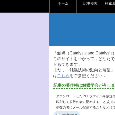
ホーム
記事検索
検索
「触媒（Catalysts and Ca
このサイトをつかって，どなたで
ドもできます．
また，「触媒技術の動向と展望」
は
こちら
をご参照ください．
記事の著作権は触媒学会が有しま
ダウンロードしたPDFファイルを放送
印刷して多数の者に配布すること,ある
多数の者にメール配信することなどは