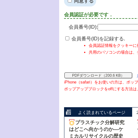
同意する
会員認証が必要です．
会員番号(ID):
会員番号(ID)を記録する.
会員認証情報をクッキーに
共用のパソコンの場合は、
PDFダウンロード（200.6 KB）
iPhone（safari）をお使いの方は、
ポップアップブロックをoffにする方法は
よく読まれているページ
プラスチック分解研究
はどこへ向かうのか―ケ
ミカルリサイクルの歴史