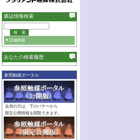
書誌情報検索
▼詳細検索
あなたの検索履歴
必ず含む
参照触媒ポータル
巻・号指定
巻
号
範囲指定
巻
号～
巻
会員の方は、下のバナーから
号
限定公開情報を閲覧できます。
触媒年鑑
年度
記事種別
マーク：
マークあり