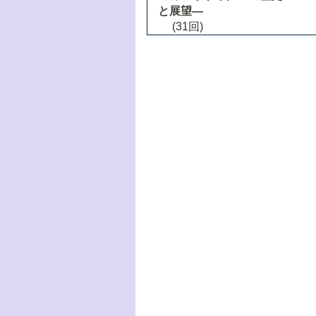
と展望―
(31回)