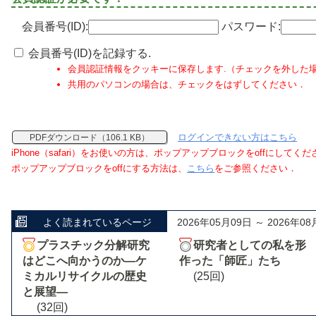
会員番号(ID):
パスワード:
会員番号(ID)を記録する.
会員認証情報をクッキーに保存します.（チェックを外した
共用のパソコンの場合は、チェックをはずしてください．
ログインできない方はこちら
PDFダウンロード（106.1 KB）
iPhone（safari）をお使いの方は、ポップアップブロックをoffにしてく
ポップアップブロックをoffにする方法は、
こちら
をご参照ください．
よく読まれているページ
2026年05月09日 ～ 2026年08
プラスチック分解研究
研究者としての私を形
はどこへ向かうのか―ケ
作った「師匠」たち
ミカルリサイクルの歴史
(25回)
と展望―
(32回)