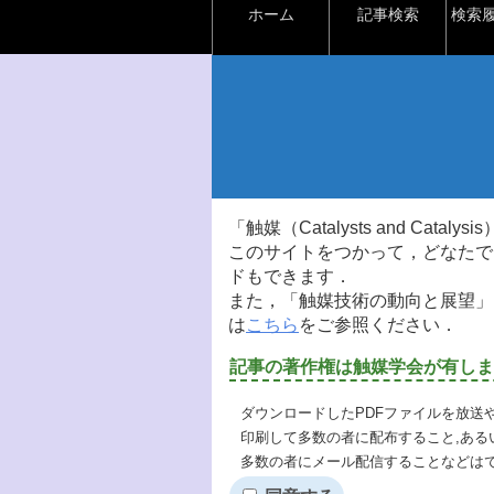
ホーム
記事検索
検索
「触媒（Catalysts and Ca
このサイトをつかって，どなたで
ドもできます．
また，「触媒技術の動向と展望」
は
こちら
をご参照ください．
記事の著作権は触媒学会が有しま
ダウンロードしたPDFファイルを放送
印刷して多数の者に配布すること,ある
多数の者にメール配信することなどは