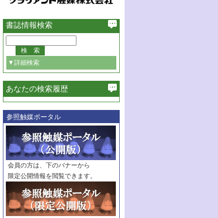
書誌情報検索
▼詳細検索
あなたの検索履歴
必ず含む
参照触媒ポータル
巻・号指定
巻
号
範囲指定
巻
号～
巻
会員の方は、下のバナーから
号
限定公開情報を閲覧できます。
触媒年鑑
年度
記事種別
マーク：
マークあり