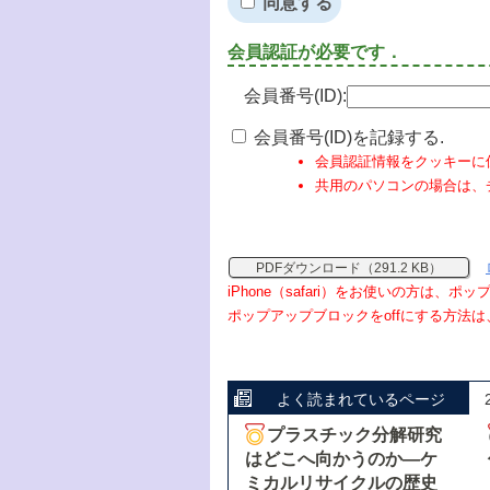
同意する
会員認証が必要です．
会員番号(ID):
会員番号(ID)を記録する.
会員認証情報をクッキーに
共用のパソコンの場合は、
PDFダウンロード（291.2 KB）
iPhone（safari）をお使いの方は、
ポップアップブロックをoffにする方法は
よく読まれているページ
プラスチック分解研究
はどこへ向かうのか―ケ
ミカルリサイクルの歴史