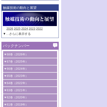
触媒技術の動向と展望
2026
2025
2024
2023
2022
▼…さらに表示する
バックナンバー
▼68巻（2026年）
1号 過酸化水素合成に関する研究動向
▼67巻（2025年）
2号 コンピューター技術により加速する
1号 CO
水素化によるグリーン燃料/グリ
▼66巻（2024年）
2
触媒開発
ーンケミカル製造
1号 低次元ナノ構造を有する触媒材料
▼65巻（2023年）
3号 有機分子変換やCO
資源化のための
2
2号 水素製造のための水分解技術に関す
2号 規制反応場を活用した固体触媒研究
1号 炭素が関わる触媒機能
▼64巻（2022年）
光触媒に関する最近の研究
る最近の研究
の新展開
2号 プラスチックケミカルリサイクルの
1号 合成ガス製造とCOを用いるケミカル
▼63巻（2021年）
B号 第137回触媒討論会（2026年）
3号 オレフィン系樹脂の精密合成に関す
3号 未踏分子変換を目指した酸化触媒プ
ための触媒技術
ズ合成の最新動向
1号 金触媒の新展開
▼62巻（2020年）
る最新技術
ロセスの最前線
3号 非酸化物系金属化合物を基盤とした
2号 化学品合成のための合金触媒開発
2号 ペロブスカイト
1号 触媒設計を拓く欠陥構造のキャラク
▼61巻（2019年）
4号 アルコール類の効率的変換を実現す
4号 シンクロトロン放射光および中性子
触媒材料の開発