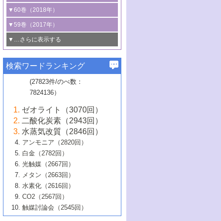
3号 CO
の排出削減および有効活用のた
タリゼーション
2
3号 特殊反応場を利用した触媒的分子変
る非貴金属触媒の研究動向
線を利用した触媒解析技術の最先端
1号 物質移動制御に着目した触媒プロセ
▼60巻（2018年）
4号 格子酸素・格子酸素欠陥を利用した
めの触媒技術
換反応
2号 機能化学品製造に資するクリーンな
ス開発
5号 ゼオライトの合成と応用における研
5号 単原子触媒
触媒反応
1号 固体酸触媒の最新の研究動向
▼59巻（2017年）
触媒的酸化反応
4号 若手による情報発信企画～とびたて
4号 多孔質材料を用いた触媒の新展開
究動向
2号 CO
フリー水素サプライチェーンに
2
6号 参照触媒委員会からのお知らせ
5号 生体触媒によるエネルギー変換反応
2号 二酸化炭素からの有用化学品合成
1号 いたるところに，触媒
▼…さらに表示する
若き触媒の研究者たち～（1）
3号 水処理のための触媒化学
5号 情報学的手法を用いた触媒開発
6号 ヘテロ接合界面
関わる触媒開発動向
B号 第133回触媒討論会（2023年）
6号 窒素とリンの循環のための触媒・機
3号 ナノ粒子・クラスター触媒の最前線
2号 機能性材料の局所構造解析のための
5号 若手による情報発信企画～とびたて
▼58巻（2016年）
4号 光触媒を用いた水分解の最新の研究
6号 カーボンニュートラルに向けた電解
B号 第135回触媒討論会（2025年）
3号 精密高分子合成に関する最近の研究
能性材料
最先端技術
検索ワードランキング
4号 60周年記念企画
若き触媒の研究者たち～（2）
動向
技術
1号 ユニークな構造の高分子を生み出す触
▼57巻（2015年）
動向
B号 第131回触媒討論会（2023年）
3号 無機分離膜材料の開発と触媒反応プ
5号 進化するゼオライト合成技術
6号 石油のノーブル・ユースを志向した
媒技術
(27823件/のべ数：
5号 次世代の触媒プロセスを支えるマイ
B号 第127回触媒討論会（2021年・オン
1号 水素キャリアにかかわる触媒技術の新
4号 バイオマス化成品製造のための触媒
▼56巻（2014年）
ロセスへの適用
触媒技術
7824136）
クロ波
6号 非貴金属系触媒における電気化学的
ライン開催(Zoom)のみ）
2号 リグニンからの化成品製造に向けた触
展開
技術
1号 特殊環境場を利用した材料合成
▼55巻（2013年）
4号 触媒研究における計算科学の利用
酸素還元反応
B号 第129回触媒討論会（2022年・京都
媒技術
6号 メタン転換技術の最新動向
ゼオライト（3070回）
2号 石油精製用触媒の最近の進展
5号 固体触媒による含窒素有機化合物変
2号 光触媒反応機構に関する最新の研究動
1号 高耐久性燃料電池システム用触媒にお
大学：オンライン・対面開催）
▼54巻（2012年）
5号 水素のふるまいを解き明かす最先端
B号 第121回触媒討論会（2018年・東京
3号 触媒研究の最先端～とびたて若き研究
二酸化炭素（2943回）
B号 第125回触媒討論会（2020年・工学
換の最前線
3号 固体酸化物形燃料電池（SOFC）におけ
向
ける新展開
研究
大学）
1号 規則性多孔体の利用技術における最近
▼53巻（2011年）
者たち～（1）
水蒸気改質（2846回）
院大学）
るアノード触媒上での燃料直接改質技術
6号 貴金属使用量低減に向けた自動車排
3号 固体高分子形燃料電池カソード触媒の
2号 リビングラジカル重合の最近の動向
6号 低級アルカンの有効利用のための触
の進歩
アンモニア（2820回）
4号 触媒研究の最先端～とびたて若き研究
1号 金属学から見る合金触媒の新展開
▼52巻（2010年）
ガス浄化触媒の開発
4号 コアシェル構造の制御による触媒機能
開発動向
媒技術
白金（2782回）
3号 天然ガスの化学工業的展開に関する触
2号 第109回触媒討論会
者たち～（2）
2号 第107回触媒討論会
の向上
1号 触媒の劣化対策と長寿命触媒開発
B号 第123回触媒討論会（2019年・大阪
▼51巻（2009年）
4号 人工光合成に向けた近年のアプローチ
光触媒（2667回）
媒技術
B号 第119回触媒討論会（2017年・首都
3号 貴金属低減技術の最新動向
5号 触媒研究の最先端～とびたて若き研究
市立大学）
3号 触媒のその場観察法の進歩（１）
5号 工業触媒およびその周辺技術の最近の
2号 第105回触媒討論会
1号 炭素材料－熱い注目を集める材料－
▼50巻（2008年）
メタン（2663回）
大学東京）
5号 未利用熱エネルギーの有効活用に貢献
4号 貴金属触媒の精密構造制御とその活用
者たち～（3）
4号 貴金属代替技術の最新動向
進歩
水素化（2616回）
4号 触媒のその場観察法の進歩（２）
3号 ナノ構造が拓く新機能
する触媒技術
2号 第103回触媒討論会
1号 触媒化学と学会のこの10年，半世紀，
▼49巻（2007年）
5号 バイオマス化成品製造のための固体触
6号 イオニクス材料と燃料電池・電解合成
5号 光触媒による物質変換反応の新展開
CO2（2567回）
6号 ナノシート
5号 不活性結合の触媒的活性化による有機
そして未来
4号 活性サイトおよびその環境の精密な設
6号 ポリオキソメタレート
3号 環境浄化用光触媒の現状と課題
媒の開発
1号 含フッ素化合物の合成と触媒
▼48巻（2006年）
の最新の研究動向
触媒討論会（2545回）
6号 グラフェン
合成
B号 第115回触媒討論会（2015年・成蹊大
計による触媒の高機能化
2号 第101回触媒討論会
B号 第113回触媒討論会（2014年・ロワジ
4号 水素社会の実現に向けた水素製造・貯
6号 ナノ空間─吸着状態解析から新機能開拓
2号 第99回触媒討論会
B号 第117回触媒討論会（2016年・大阪府
1号 固体酸触媒の最近の進歩
▼47巻（2005年）