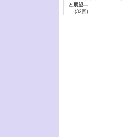
と展望―
(32回)