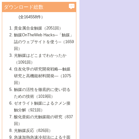
学）
7号 水素を利用する化成品合成の新潮流
6号 新しい固体酸触媒技術
5号 触媒を有効に使うための技術
ールホテル豊橋）
蔵技術の進歩
まで─
3号 メソポーラス物質の新展開
立大学）
3号 実用的ファインケミカル合成プロセス
ダウンロード総数
2号 第97回触媒討論会
1号 最近の触媒担体とその効果
▼46巻（2004年）
7号 ゼオライト合成における最近の進歩
6号 第106回触媒討論会
5号 CO
が関わる触媒・材料
B号 第111回触媒討論会（2013年・関西大
4号 錯体を利用したユニークな表面構造の
を実現する触媒
2
3号 リビング重合触媒の最近の展開
2号 第95回触媒討論会
(全164558件）
1号 部分酸化反応触媒の最前線
▼45巻（2003年）
学）
構築と機能
7号 有機分子触媒による精密有機合成
4号 バイオマス活用のための技術開発
6号 第104回触媒討論会
4号 今後の液体燃料を支える触媒技術
3号 化成品を合成するゼオライト触媒
2号 第93回触媒討論会
1号 なぜこの触媒が良いのか？
▼44巻（2002年）
貴金属合金触媒（2051回）
5号 若手会員による触媒研究の未来展望1：
8号 高機能化ポリオレフィンに向けた重合
5号 こんな物質，あんな物質―新たな触媒
7号 持続可能社会実現のための触媒および
5号 水素製造・貯蔵のための触媒技術の新
4号 水分解用光触媒材料
3号 特殊エネルギー場の触媒反応
触媒OnTheWeb Hacks─「触媒」
企業編
2号 第91回触媒討論会
触媒の最近の進展
1号 高次制御された触媒の化学
▼43巻（2001年）
の可能性―
触媒関連技術
しい展開
誌のウェブサイトを使う─（1659
5号 時間分解分光の進歩と応用
4号 生体内における金属の触媒作用
6号 第102回触媒討論会
3号 最近の自動車排ガス処理技術
2号 第89回触媒討論会
1号 グリーンケミストリーと触媒
▼42巻（2000年）
6号 第100回触媒討論会
8号 未来を拓く金属錯体
回）
6号 第98回触媒討論会
6号 第96回触媒討論会
5号 ファインケミカルズの展開に寄与する
7号 触媒・化学反応における計算化学の進
4号 触媒研究の現状と将来─第90回触媒討論
3号 触媒を利用した電気化学の新展開
2号 第87回触媒討論会特集号
1号 触媒反応工学の明日を拓く
▼41巻（1999年）
7号 『結晶の化学』を活かした触媒研究
光触媒はどこまでわかったか
7号 基礎化学品製造の触媒技術
触媒
歩
会Aから
7号 未来型金属錯体触媒開発への展望
4号 ナノ材料の調製と機能化
（1091回）
3号 生体触媒とバイオプロセス
2号 第85回触媒討論会
8号 イオン液体の応用
1号 孔、穴、あな?-特異な空間とその利用-
▼40巻（1998年）
8号 多機能型リアクター
6号 第94回触媒討論会
8号 若手研究者による触媒研究の未来展望
5号 基礎化学品製造の触媒技術
8号 超臨界流体を用いた化学プロセスの新
住友化学の研究開発戦略―触媒
5号 こんな触媒が欲しい
4号 水素製造・利用の触媒化学
3号 反応ダイナミクス
2号 第83回触媒討論会
1号 創立40周年記念・触媒化学この10年の
▼39巻（1997年）
2：大学・研究所編
展開
研究と高機能材料開発―（1075
7号 サブナノレベルでみた新しい表面現象
6号 第92回触媒討論会
6号 第90回触媒討論会
5号 触媒研究における新しい切り口：コン
進展と21世紀への提言/創立40周年記念・触
4号 超臨界流体の触媒反応への応用
3号 均一系触媒反応最前線
1号 均一系と不均一系触媒反応-その特徴と
回）
▼38巻（1996年）
8号 オレフィン重合触媒の新たな展
7号 基礎化学品製造の触媒技術
ビナトリアルケミストリー
媒学会この10年の歩みとこれから/創立40周
7号 触媒研究と学術雑誌/情報
5号 触媒のおもしろさをどのように伝える
接点
触媒の活性を徹底的に使い切る
4号 実用炭素材料の新展開
1号 触媒の構造と触媒作用/C1化学を中心と
▼37巻（1995年）
年記念・記録は語る
8号 資源の循環と触媒技術
6号 第88回触媒討論会特集号
か
ための技術（1019回）
8号 若い世代からみた触媒化学の現状と未
2号 第79回触媒討論会
5号 研究の方法論を考える
する21世紀への触媒
1号 ファインケミカルズと固体触媒
▼36巻（1994年）
2号 第81回触媒討論会
ゼオライト触媒によるクメン接
来
7号 企業における触媒研究のブレークスル
6号 第86回触媒討論会
3号 最新NO除去触媒の実用化研究
6号 第84回触媒討論会
2号 第77回触媒討論会
2号 第75回触媒討論会
触分解（921回）
1号 電気化学と触媒
▼35巻（1993年）
ー
3号 計算機触媒化学へのさそい
7号 水素化精製触媒の新しい展開
4号 新しい反応場を目指した触媒調製
7号 機能性金属材料と触媒
3号 オリンピックメダル:金・銀・銅はどん
酸化亜鉛の光触媒能の研究（837
3号 希土類を利用した触媒
2号 第73回触媒討論会
8号 この材料を触媒として使ってみません
4号 触媒劣化の制御と予測
1号 工業触媒開発マニュアル―探索から工
▼34巻（1992年）
8号 新しい反応性と機能性を目指した金属
な触媒作用を示すか
回）
5号 反応・分離技術の新しい展開
8号 触媒研究へのNMRの応用と展望
か？
業化まで
4号 触媒とリサイクル
3号 C4化学の展開
5号 最新の実用プロセスと触媒
クラスタ-化学
1号 インパクトを与えたこの研究
▼33巻（1991年）
光触媒反応（826回）
4号 触媒作用における機能の複合化
6号 第80回触媒討論会
2号 第71回触媒討論会
5号 エネルギー変換触媒
4号 《通常号》
6号 第82回触媒討論会
急速加熱急速冷却法による十面
2号 第69回触媒討論会
1号 触媒プロセス開発マニュアル―探索か
▼32巻（1990年）