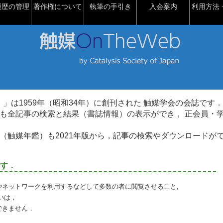
履歴の管理
著作権について
執筆の手引き
入会案内
利用方法・
talysis）」は1959年（昭和34年）に創刊された 触媒学会の会誌です．
も全記事の検索と結果（書誌情報）の表示ができ， 正会員・
（触媒年鑑）も2021年版から，記事の検索やダウンロードが
す．
やネットワークを利用するなどして多数の者に閲覧させること,
いは，
できません．