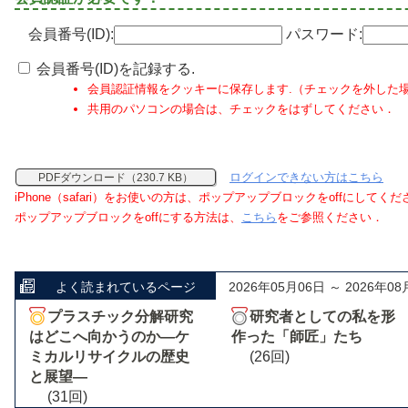
会員番号(ID):
パスワード:
会員番号(ID)を記録する.
会員認証情報をクッキーに保存します.（チェックを外した
共用のパソコンの場合は、チェックをはずしてください．
ログインできない方はこちら
PDFダウンロード（230.7 KB）
iPhone（safari）をお使いの方は、ポップアップブロックをoffにしてく
ポップアップブロックをoffにする方法は、
こちら
をご参照ください．
よく読まれているページ
2026年05月06日 ～ 2026年08
プラスチック分解研究
研究者としての私を形
はどこへ向かうのか―ケ
作った「師匠」たち
ミカルリサイクルの歴史
(26回)
と展望―
(31回)