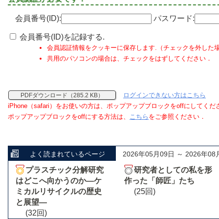
会員番号(ID):
パスワード:
会員番号(ID)を記録する.
会員認証情報をクッキーに保存します.（チェックを外した
共用のパソコンの場合は、チェックをはずしてください．
ログインできない方はこちら
PDFダウンロード（285.2 KB）
iPhone（safari）をお使いの方は、ポップアップブロックをoffにしてく
ポップアップブロックをoffにする方法は、
こちら
をご参照ください．
よく読まれているページ
2026年05月09日 ～ 2026年08
プラスチック分解研究
研究者としての私を形
はどこへ向かうのか―ケ
作った「師匠」たち
ミカルリサイクルの歴史
(25回)
と展望―
(32回)