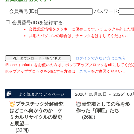
会員番号(ID):
パスワード:
会員番号(ID)を記録する.
会員認証情報をクッキーに保存します.（チェックを外した
共用のパソコンの場合は、チェックをはずしてください．
ログインできない方はこちら
PDFダウンロード（467.7 KB）
iPhone（safari）をお使いの方は、ポップアップブロックをoffにしてく
ポップアップブロックをoffにする方法は、
こちら
をご参照ください．
よく読まれているページ
2026年05月08日 ～ 2026年08
プラスチック分解研究
研究者としての私を形
はどこへ向かうのか―ケ
作った「師匠」たち
ミカルリサイクルの歴史
(26回)
と展望―
(32回)