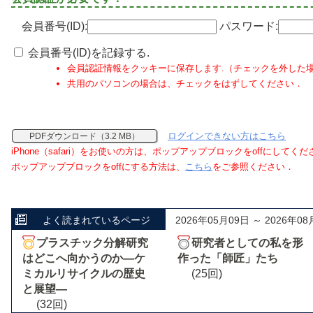
会員番号(ID):
パスワード:
会員番号(ID)を記録する.
会員認証情報をクッキーに保存します.（チェックを外した
共用のパソコンの場合は、チェックをはずしてください．
ログインできない方はこちら
PDFダウンロード（3.2 MB）
iPhone（safari）をお使いの方は、ポップアップブロックをoffにしてく
ポップアップブロックをoffにする方法は、
こちら
をご参照ください．
よく読まれているページ
2026年05月09日 ～ 2026年08
プラスチック分解研究
研究者としての私を形
はどこへ向かうのか―ケ
作った「師匠」たち
ミカルリサイクルの歴史
(25回)
と展望―
(32回)