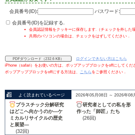
会員番号(ID):
パスワード:
会員番号(ID)を記録する.
会員認証情報をクッキーに保存します.（チェックを外した
共用のパソコンの場合は、チェックをはずしてください．
ログインできない方はこちら
PDFダウンロード（232.6 KB）
iPhone（safari）をお使いの方は、ポップアップブロックをoffにしてく
ポップアップブロックをoffにする方法は、
こちら
をご参照ください．
よく読まれているページ
2026年05月08日 ～ 2026年08
プラスチック分解研究
研究者としての私を形
はどこへ向かうのか―ケ
作った「師匠」たち
ミカルリサイクルの歴史
(26回)
と展望―
(32回)