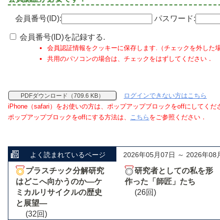
会員番号(ID):
パスワード:
会員番号(ID)を記録する.
会員認証情報をクッキーに保存します.（チェックを外した
共用のパソコンの場合は、チェックをはずしてください．
ログインできない方はこちら
PDFダウンロード（709.6 KB）
iPhone（safari）をお使いの方は、ポップアップブロックをoffにしてく
ポップアップブロックをoffにする方法は、
こちら
をご参照ください．
よく読まれているページ
2026年05月07日 ～ 2026年08
プラスチック分解研究
研究者としての私を形
はどこへ向かうのか―ケ
作った「師匠」たち
ミカルリサイクルの歴史
(26回)
と展望―
(32回)