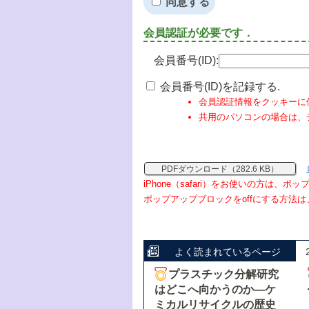
同意する
会員認証が必要です．
会員番号(ID):
会員番号(ID)を記録する.
会員認証情報をクッキーに
共用のパソコンの場合は、
PDFダウンロード（282.6 KB）
iPhone（safari）をお使いの方は、
ポップアップブロックをoffにする方法は
よく読まれているページ
プラスチック分解研究
はどこへ向かうのか―ケ
ミカルリサイクルの歴史