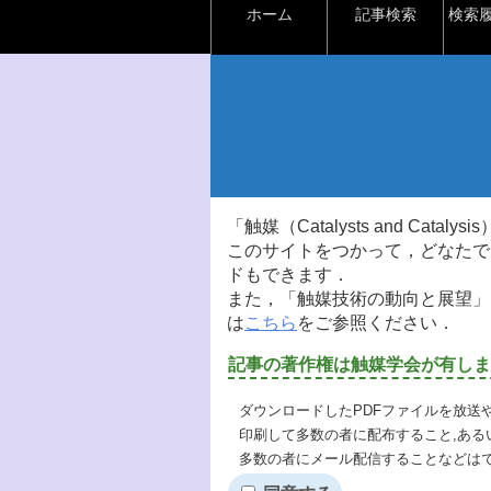
ホーム
記事検索
検索
「触媒（Catalysts and Ca
このサイトをつかって，どなたで
ドもできます．
また，「触媒技術の動向と展望」
は
こちら
をご参照ください．
記事の著作権は触媒学会が有しま
ダウンロードしたPDFファイルを放送
印刷して多数の者に配布すること,ある
多数の者にメール配信することなどは