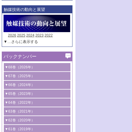
触媒技術の動向と展望
2026
2025
2024
2023
2022
▼…さらに表示する
バックナンバー
▼68巻（2026年）
1号 過酸化水素合成に関する研究動向
▼67巻（2025年）
2号 コンピューター技術により加速する
1号 CO
水素化によるグリーン燃料/グリ
▼66巻（2024年）
2
触媒開発
ーンケミカル製造
1号 低次元ナノ構造を有する触媒材料
▼65巻（2023年）
3号 有機分子変換やCO
資源化のための
2
2号 水素製造のための水分解技術に関す
2号 規制反応場を活用した固体触媒研究
1号 炭素が関わる触媒機能
▼64巻（2022年）
光触媒に関する最近の研究
る最近の研究
の新展開
2号 プラスチックケミカルリサイクルの
1号 合成ガス製造とCOを用いるケミカル
▼63巻（2021年）
B号 第137回触媒討論会（2026年）
3号 オレフィン系樹脂の精密合成に関す
3号 未踏分子変換を目指した酸化触媒プ
ための触媒技術
ズ合成の最新動向
1号 金触媒の新展開
▼62巻（2020年）
る最新技術
ロセスの最前線
3号 非酸化物系金属化合物を基盤とした
2号 化学品合成のための合金触媒開発
2号 ペロブスカイト
1号 触媒設計を拓く欠陥構造のキャラク
▼61巻（2019年）
4号 アルコール類の効率的変換を実現す
4号 シンクロトロン放射光および中性子
触媒材料の開発