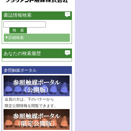
書誌情報検索
▼詳細検索
あなたの検索履歴
必ず含む
参照触媒ポータル
巻・号指定
巻
号
範囲指定
巻
号～
巻
会員の方は、下のバナーから
号
限定公開情報を閲覧できます。
触媒年鑑
年度
記事種別
マーク：
マークあり