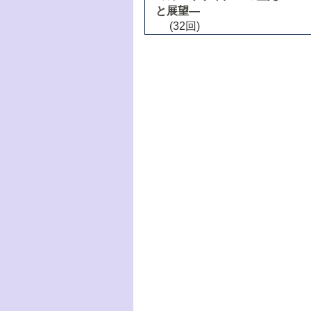
と展望―
(32回)