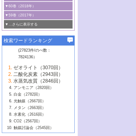
3号 CO
の排出削減および有効活用のた
タリゼーション
2
3号 特殊反応場を利用した触媒的分子変
る非貴金属触媒の研究動向
線を利用した触媒解析技術の最先端
1号 物質移動制御に着目した触媒プロセ
▼60巻（2018年）
4号 格子酸素・格子酸素欠陥を利用した
めの触媒技術
換反応
2号 機能化学品製造に資するクリーンな
ス開発
5号 ゼオライトの合成と応用における研
5号 単原子触媒
触媒反応
1号 固体酸触媒の最新の研究動向
▼59巻（2017年）
触媒的酸化反応
4号 若手による情報発信企画～とびたて
4号 多孔質材料を用いた触媒の新展開
究動向
2号 CO
フリー水素サプライチェーンに
2
6号 参照触媒委員会からのお知らせ
5号 生体触媒によるエネルギー変換反応
2号 二酸化炭素からの有用化学品合成
1号 いたるところに，触媒
▼…さらに表示する
若き触媒の研究者たち～（1）
3号 水処理のための触媒化学
5号 情報学的手法を用いた触媒開発
6号 ヘテロ接合界面
関わる触媒開発動向
B号 第133回触媒討論会（2023年）
6号 窒素とリンの循環のための触媒・機
3号 ナノ粒子・クラスター触媒の最前線
2号 機能性材料の局所構造解析のための
5号 若手による情報発信企画～とびたて
▼58巻（2016年）
4号 光触媒を用いた水分解の最新の研究
6号 カーボンニュートラルに向けた電解
B号 第135回触媒討論会（2025年）
3号 精密高分子合成に関する最近の研究
能性材料
最先端技術
検索ワードランキング
4号 60周年記念企画
若き触媒の研究者たち～（2）
動向
技術
1号 ユニークな構造の高分子を生み出す触
▼57巻（2015年）
動向
B号 第131回触媒討論会（2023年）
3号 無機分離膜材料の開発と触媒反応プ
5号 進化するゼオライト合成技術
6号 石油のノーブル・ユースを志向した
媒技術
(27823件/のべ数：
5号 次世代の触媒プロセスを支えるマイ
B号 第127回触媒討論会（2021年・オン
1号 水素キャリアにかかわる触媒技術の新
4号 バイオマス化成品製造のための触媒
▼56巻（2014年）
ロセスへの適用
触媒技術
7824136）
クロ波
6号 非貴金属系触媒における電気化学的
ライン開催(Zoom)のみ）
2号 リグニンからの化成品製造に向けた触
展開
技術
1号 特殊環境場を利用した材料合成
▼55巻（2013年）
4号 触媒研究における計算科学の利用
酸素還元反応
B号 第129回触媒討論会（2022年・京都
媒技術
6号 メタン転換技術の最新動向
ゼオライト（3070回）
2号 石油精製用触媒の最近の進展
5号 固体触媒による含窒素有機化合物変
2号 光触媒反応機構に関する最新の研究動
1号 高耐久性燃料電池システム用触媒にお
大学：オンライン・対面開催）
▼54巻（2012年）
5号 水素のふるまいを解き明かす最先端
B号 第121回触媒討論会（2018年・東京
3号 触媒研究の最先端～とびたて若き研究
二酸化炭素（2943回）
B号 第125回触媒討論会（2020年・工学
換の最前線
3号 固体酸化物形燃料電池（SOFC）におけ
向
ける新展開
研究
大学）
1号 規則性多孔体の利用技術における最近
▼53巻（2011年）
者たち～（1）
水蒸気改質（2846回）
院大学）
るアノード触媒上での燃料直接改質技術
6号 貴金属使用量低減に向けた自動車排
3号 固体高分子形燃料電池カソード触媒の
2号 リビングラジカル重合の最近の動向
6号 低級アルカンの有効利用のための触
の進歩
アンモニア（2820回）
4号 触媒研究の最先端～とびたて若き研究
1号 金属学から見る合金触媒の新展開
▼52巻（2010年）
ガス浄化触媒の開発
4号 コアシェル構造の制御による触媒機能
開発動向
媒技術
白金（2782回）
3号 天然ガスの化学工業的展開に関する触
2号 第109回触媒討論会
者たち～（2）
2号 第107回触媒討論会
の向上
1号 触媒の劣化対策と長寿命触媒開発
B号 第123回触媒討論会（2019年・大阪
▼51巻（2009年）
4号 人工光合成に向けた近年のアプローチ
光触媒（2667回）
媒技術
B号 第119回触媒討論会（2017年・首都
3号 貴金属低減技術の最新動向
5号 触媒研究の最先端～とびたて若き研究
市立大学）
3号 触媒のその場観察法の進歩（１）
5号 工業触媒およびその周辺技術の最近の
2号 第105回触媒討論会
1号 炭素材料－熱い注目を集める材料－
▼50巻（2008年）
メタン（2663回）
大学東京）
5号 未利用熱エネルギーの有効活用に貢献
4号 貴金属触媒の精密構造制御とその活用
者たち～（3）
4号 貴金属代替技術の最新動向
進歩
水素化（2616回）
4号 触媒のその場観察法の進歩（２）
3号 ナノ構造が拓く新機能
する触媒技術
2号 第103回触媒討論会
1号 触媒化学と学会のこの10年，半世紀，
▼49巻（2007年）
5号 バイオマス化成品製造のための固体触
6号 イオニクス材料と燃料電池・電解合成
5号 光触媒による物質変換反応の新展開
CO2（2567回）
6号 ナノシート
5号 不活性結合の触媒的活性化による有機
そして未来
4号 活性サイトおよびその環境の精密な設
6号 ポリオキソメタレート
3号 環境浄化用光触媒の現状と課題
媒の開発
1号 含フッ素化合物の合成と触媒
▼48巻（2006年）
の最新の研究動向
触媒討論会（2545回）
6号 グラフェン
合成
B号 第115回触媒討論会（2015年・成蹊大
計による触媒の高機能化
2号 第101回触媒討論会
B号 第113回触媒討論会（2014年・ロワジ
4号 水素社会の実現に向けた水素製造・貯
6号 ナノ空間─吸着状態解析から新機能開拓
2号 第99回触媒討論会
B号 第117回触媒討論会（2016年・大阪府
1号 固体酸触媒の最近の進歩
▼47巻（2005年）