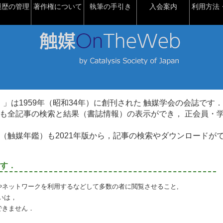
履歴の管理
著作権について
執筆の手引き
入会案内
利用方法・
talysis）」は1959年（昭和34年）に創刊された 触媒学会の会誌です．
も全記事の検索と結果（書誌情報）の表示ができ， 正会員・
（触媒年鑑）も2021年版から，記事の検索やダウンロードが
す．
やネットワークを利用するなどして多数の者に閲覧させること,
いは，
できません．