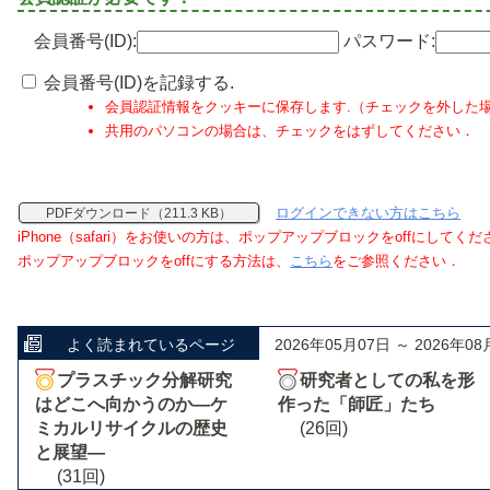
会員番号(ID):
パスワード:
会員番号(ID)を記録する.
会員認証情報をクッキーに保存します.（チェックを外した
共用のパソコンの場合は、チェックをはずしてください．
ログインできない方はこちら
PDFダウンロード（211.3 KB）
iPhone（safari）をお使いの方は、ポップアップブロックをoffにしてく
ポップアップブロックをoffにする方法は、
こちら
をご参照ください．
よく読まれているページ
2026年05月07日 ～ 2026年08
プラスチック分解研究
研究者としての私を形
はどこへ向かうのか―ケ
作った「師匠」たち
ミカルリサイクルの歴史
(26回)
と展望―
(31回)