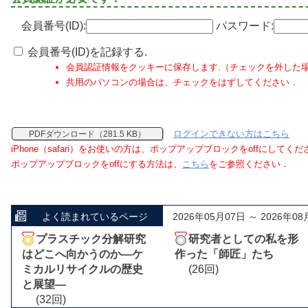
会員番号(ID):
パスワード:
会員番号(ID)を記録する.
会員認証情報をクッキーに保存します.（チェックを外した
共用のパソコンの場合は、チェックをはずしてください．
ログインできない方はこちら
PDFダウンロード（281.5 KB）
iPhone（safari）をお使いの方は、ポップアップブロックをoffにしてく
ポップアップブロックをoffにする方法は、
こちら
をご参照ください．
よく読まれているページ
2026年05月07日 ～ 2026年08
プラスチック分解研究
研究者としての私を形
はどこへ向かうのか―ケ
作った「師匠」たち
ミカルリサイクルの歴史
(26回)
と展望―
(32回)