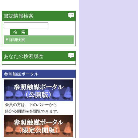
書誌情報検索
▼詳細検索
あなたの検索履歴
必ず含む
参照触媒ポータル
巻・号指定
巻
号
範囲指定
巻
号～
巻
会員の方は、下のバナーから
号
限定公開情報を閲覧できます。
触媒年鑑
年度
記事種別
マーク：
マークあり