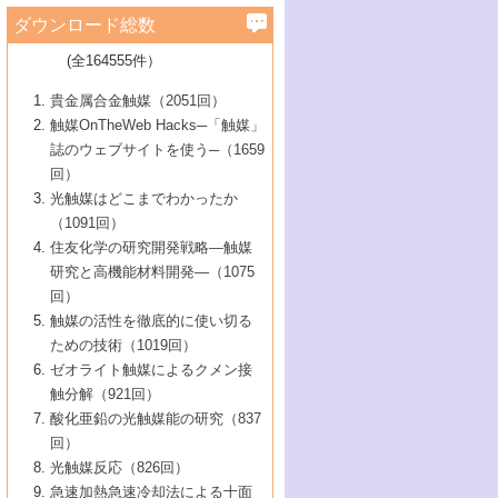
学）
7号 水素を利用する化成品合成の新潮流
6号 新しい固体酸触媒技術
5号 触媒を有効に使うための技術
ールホテル豊橋）
蔵技術の進歩
まで─
3号 メソポーラス物質の新展開
立大学）
3号 実用的ファインケミカル合成プロセス
ダウンロード総数
2号 第97回触媒討論会
1号 最近の触媒担体とその効果
▼46巻（2004年）
7号 ゼオライト合成における最近の進歩
6号 第106回触媒討論会
5号 CO
が関わる触媒・材料
B号 第111回触媒討論会（2013年・関西大
4号 錯体を利用したユニークな表面構造の
を実現する触媒
2
3号 リビング重合触媒の最近の展開
2号 第95回触媒討論会
(全164555件）
1号 部分酸化反応触媒の最前線
▼45巻（2003年）
学）
構築と機能
7号 有機分子触媒による精密有機合成
4号 バイオマス活用のための技術開発
6号 第104回触媒討論会
4号 今後の液体燃料を支える触媒技術
3号 化成品を合成するゼオライト触媒
2号 第93回触媒討論会
1号 なぜこの触媒が良いのか？
▼44巻（2002年）
貴金属合金触媒（2051回）
5号 若手会員による触媒研究の未来展望1：
8号 高機能化ポリオレフィンに向けた重合
5号 こんな物質，あんな物質―新たな触媒
7号 持続可能社会実現のための触媒および
5号 水素製造・貯蔵のための触媒技術の新
4号 水分解用光触媒材料
3号 特殊エネルギー場の触媒反応
触媒OnTheWeb Hacks─「触媒」
企業編
2号 第91回触媒討論会
触媒の最近の進展
1号 高次制御された触媒の化学
▼43巻（2001年）
の可能性―
触媒関連技術
しい展開
誌のウェブサイトを使う─（1659
5号 時間分解分光の進歩と応用
4号 生体内における金属の触媒作用
6号 第102回触媒討論会
3号 最近の自動車排ガス処理技術
2号 第89回触媒討論会
1号 グリーンケミストリーと触媒
▼42巻（2000年）
6号 第100回触媒討論会
8号 未来を拓く金属錯体
回）
6号 第98回触媒討論会
6号 第96回触媒討論会
5号 ファインケミカルズの展開に寄与する
7号 触媒・化学反応における計算化学の進
4号 触媒研究の現状と将来─第90回触媒討論
3号 触媒を利用した電気化学の新展開
2号 第87回触媒討論会特集号
1号 触媒反応工学の明日を拓く
▼41巻（1999年）
7号 『結晶の化学』を活かした触媒研究
光触媒はどこまでわかったか
7号 基礎化学品製造の触媒技術
触媒
歩
会Aから
7号 未来型金属錯体触媒開発への展望
4号 ナノ材料の調製と機能化
（1091回）
3号 生体触媒とバイオプロセス
2号 第85回触媒討論会
8号 イオン液体の応用
1号 孔、穴、あな?-特異な空間とその利用-
▼40巻（1998年）
8号 多機能型リアクター
6号 第94回触媒討論会
8号 若手研究者による触媒研究の未来展望
5号 基礎化学品製造の触媒技術
8号 超臨界流体を用いた化学プロセスの新
住友化学の研究開発戦略―触媒
5号 こんな触媒が欲しい
4号 水素製造・利用の触媒化学
3号 反応ダイナミクス
2号 第83回触媒討論会
1号 創立40周年記念・触媒化学この10年の
▼39巻（1997年）
2：大学・研究所編
展開
研究と高機能材料開発―（1075
7号 サブナノレベルでみた新しい表面現象
6号 第92回触媒討論会
6号 第90回触媒討論会
5号 触媒研究における新しい切り口：コン
進展と21世紀への提言/創立40周年記念・触
4号 超臨界流体の触媒反応への応用
3号 均一系触媒反応最前線
1号 均一系と不均一系触媒反応-その特徴と
回）
▼38巻（1996年）
8号 オレフィン重合触媒の新たな展
7号 基礎化学品製造の触媒技術
ビナトリアルケミストリー
媒学会この10年の歩みとこれから/創立40周
7号 触媒研究と学術雑誌/情報
5号 触媒のおもしろさをどのように伝える
接点
触媒の活性を徹底的に使い切る
4号 実用炭素材料の新展開
1号 触媒の構造と触媒作用/C1化学を中心と
▼37巻（1995年）
年記念・記録は語る
8号 資源の循環と触媒技術
6号 第88回触媒討論会特集号
か
ための技術（1019回）
8号 若い世代からみた触媒化学の現状と未
2号 第79回触媒討論会
5号 研究の方法論を考える
する21世紀への触媒
1号 ファインケミカルズと固体触媒
▼36巻（1994年）
2号 第81回触媒討論会
ゼオライト触媒によるクメン接
来
7号 企業における触媒研究のブレークスル
6号 第86回触媒討論会
3号 最新NO除去触媒の実用化研究
6号 第84回触媒討論会
2号 第77回触媒討論会
2号 第75回触媒討論会
触分解（921回）
1号 電気化学と触媒
▼35巻（1993年）
ー
3号 計算機触媒化学へのさそい
7号 水素化精製触媒の新しい展開
4号 新しい反応場を目指した触媒調製
7号 機能性金属材料と触媒
3号 オリンピックメダル:金・銀・銅はどん
酸化亜鉛の光触媒能の研究（837
3号 希土類を利用した触媒
2号 第73回触媒討論会
8号 この材料を触媒として使ってみません
4号 触媒劣化の制御と予測
1号 工業触媒開発マニュアル―探索から工
▼34巻（1992年）
8号 新しい反応性と機能性を目指した金属
な触媒作用を示すか
回）
5号 反応・分離技術の新しい展開
8号 触媒研究へのNMRの応用と展望
か？
業化まで
4号 触媒とリサイクル
3号 C4化学の展開
5号 最新の実用プロセスと触媒
クラスタ-化学
1号 インパクトを与えたこの研究
▼33巻（1991年）
光触媒反応（826回）
4号 触媒作用における機能の複合化
6号 第80回触媒討論会
2号 第71回触媒討論会
5号 エネルギー変換触媒
4号 《通常号》
6号 第82回触媒討論会
急速加熱急速冷却法による十面
2号 第69回触媒討論会
1号 触媒プロセス開発マニュアル―探索か
▼32巻（1990年）