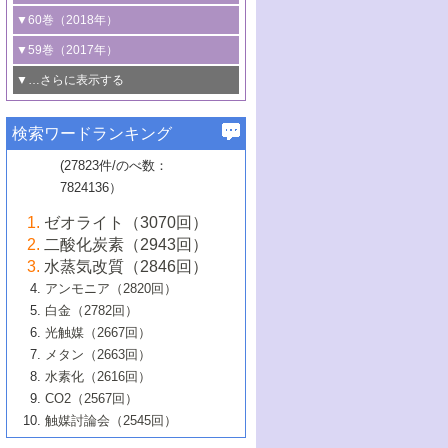
3号 CO
の排出削減および有効活用のた
タリゼーション
2
3号 特殊反応場を利用した触媒的分子変
る非貴金属触媒の研究動向
線を利用した触媒解析技術の最先端
1号 物質移動制御に着目した触媒プロセ
▼60巻（2018年）
4号 格子酸素・格子酸素欠陥を利用した
めの触媒技術
換反応
2号 機能化学品製造に資するクリーンな
ス開発
5号 ゼオライトの合成と応用における研
5号 単原子触媒
触媒反応
1号 固体酸触媒の最新の研究動向
▼59巻（2017年）
触媒的酸化反応
4号 若手による情報発信企画～とびたて
4号 多孔質材料を用いた触媒の新展開
究動向
2号 CO
フリー水素サプライチェーンに
2
6号 参照触媒委員会からのお知らせ
5号 生体触媒によるエネルギー変換反応
2号 二酸化炭素からの有用化学品合成
1号 いたるところに，触媒
▼…さらに表示する
若き触媒の研究者たち～（1）
3号 水処理のための触媒化学
5号 情報学的手法を用いた触媒開発
6号 ヘテロ接合界面
関わる触媒開発動向
B号 第133回触媒討論会（2023年）
6号 窒素とリンの循環のための触媒・機
3号 ナノ粒子・クラスター触媒の最前線
2号 機能性材料の局所構造解析のための
5号 若手による情報発信企画～とびたて
▼58巻（2016年）
4号 光触媒を用いた水分解の最新の研究
6号 カーボンニュートラルに向けた電解
B号 第135回触媒討論会（2025年）
3号 精密高分子合成に関する最近の研究
能性材料
最先端技術
検索ワードランキング
4号 60周年記念企画
若き触媒の研究者たち～（2）
動向
技術
1号 ユニークな構造の高分子を生み出す触
▼57巻（2015年）
動向
B号 第131回触媒討論会（2023年）
3号 無機分離膜材料の開発と触媒反応プ
5号 進化するゼオライト合成技術
6号 石油のノーブル・ユースを志向した
媒技術
(27823件/のべ数：
5号 次世代の触媒プロセスを支えるマイ
B号 第127回触媒討論会（2021年・オン
1号 水素キャリアにかかわる触媒技術の新
4号 バイオマス化成品製造のための触媒
▼56巻（2014年）
ロセスへの適用
触媒技術
7824136）
クロ波
6号 非貴金属系触媒における電気化学的
ライン開催(Zoom)のみ）
2号 リグニンからの化成品製造に向けた触
展開
技術
1号 特殊環境場を利用した材料合成
▼55巻（2013年）
4号 触媒研究における計算科学の利用
酸素還元反応
B号 第129回触媒討論会（2022年・京都
媒技術
6号 メタン転換技術の最新動向
ゼオライト（3070回）
2号 石油精製用触媒の最近の進展
5号 固体触媒による含窒素有機化合物変
2号 光触媒反応機構に関する最新の研究動
1号 高耐久性燃料電池システム用触媒にお
大学：オンライン・対面開催）
▼54巻（2012年）
5号 水素のふるまいを解き明かす最先端
B号 第121回触媒討論会（2018年・東京
3号 触媒研究の最先端～とびたて若き研究
二酸化炭素（2943回）
B号 第125回触媒討論会（2020年・工学
換の最前線
3号 固体酸化物形燃料電池（SOFC）におけ
向
ける新展開
研究
大学）
1号 規則性多孔体の利用技術における最近
▼53巻（2011年）
者たち～（1）
水蒸気改質（2846回）
院大学）
るアノード触媒上での燃料直接改質技術
6号 貴金属使用量低減に向けた自動車排
3号 固体高分子形燃料電池カソード触媒の
2号 リビングラジカル重合の最近の動向
6号 低級アルカンの有効利用のための触
の進歩
アンモニア（2820回）
4号 触媒研究の最先端～とびたて若き研究
1号 金属学から見る合金触媒の新展開
▼52巻（2010年）
ガス浄化触媒の開発
4号 コアシェル構造の制御による触媒機能
開発動向
媒技術
白金（2782回）
3号 天然ガスの化学工業的展開に関する触
2号 第109回触媒討論会
者たち～（2）
2号 第107回触媒討論会
の向上
1号 触媒の劣化対策と長寿命触媒開発
B号 第123回触媒討論会（2019年・大阪
▼51巻（2009年）
4号 人工光合成に向けた近年のアプローチ
光触媒（2667回）
媒技術
B号 第119回触媒討論会（2017年・首都
3号 貴金属低減技術の最新動向
5号 触媒研究の最先端～とびたて若き研究
市立大学）
3号 触媒のその場観察法の進歩（１）
5号 工業触媒およびその周辺技術の最近の
2号 第105回触媒討論会
1号 炭素材料－熱い注目を集める材料－
▼50巻（2008年）
メタン（2663回）
大学東京）
5号 未利用熱エネルギーの有効活用に貢献
4号 貴金属触媒の精密構造制御とその活用
者たち～（3）
4号 貴金属代替技術の最新動向
進歩
水素化（2616回）
4号 触媒のその場観察法の進歩（２）
3号 ナノ構造が拓く新機能
する触媒技術
2号 第103回触媒討論会
1号 触媒化学と学会のこの10年，半世紀，
▼49巻（2007年）
5号 バイオマス化成品製造のための固体触
6号 イオニクス材料と燃料電池・電解合成
5号 光触媒による物質変換反応の新展開
CO2（2567回）
6号 ナノシート
5号 不活性結合の触媒的活性化による有機
そして未来
4号 活性サイトおよびその環境の精密な設
6号 ポリオキソメタレート
3号 環境浄化用光触媒の現状と課題
媒の開発
1号 含フッ素化合物の合成と触媒
▼48巻（2006年）
の最新の研究動向
触媒討論会（2545回）
6号 グラフェン
合成
B号 第115回触媒討論会（2015年・成蹊大
計による触媒の高機能化
2号 第101回触媒討論会
B号 第113回触媒討論会（2014年・ロワジ
4号 水素社会の実現に向けた水素製造・貯
6号 ナノ空間─吸着状態解析から新機能開拓
2号 第99回触媒討論会
B号 第117回触媒討論会（2016年・大阪府
1号 固体酸触媒の最近の進歩
▼47巻（2005年）