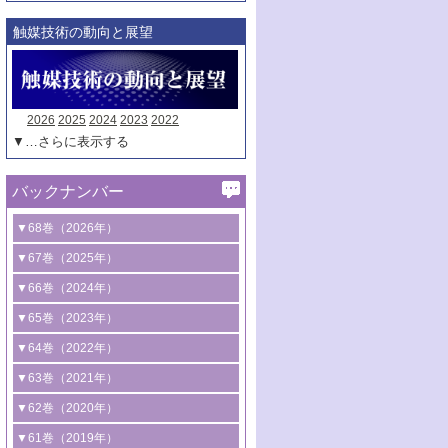
触媒技術の動向と展望
2026
2025
2024
2023
2022
▼…さらに表示する
バックナンバー
▼68巻（2026年）
1号 過酸化水素合成に関する研究動向
▼67巻（2025年）
2号 コンピューター技術により加速する
1号 CO
水素化によるグリーン燃料/グリ
▼66巻（2024年）
2
触媒開発
ーンケミカル製造
1号 低次元ナノ構造を有する触媒材料
▼65巻（2023年）
3号 有機分子変換やCO
資源化のための
2
2号 水素製造のための水分解技術に関す
2号 規制反応場を活用した固体触媒研究
1号 炭素が関わる触媒機能
▼64巻（2022年）
光触媒に関する最近の研究
る最近の研究
の新展開
2号 プラスチックケミカルリサイクルの
1号 合成ガス製造とCOを用いるケミカル
▼63巻（2021年）
B号 第137回触媒討論会（2026年）
3号 オレフィン系樹脂の精密合成に関す
3号 未踏分子変換を目指した酸化触媒プ
ための触媒技術
ズ合成の最新動向
1号 金触媒の新展開
▼62巻（2020年）
る最新技術
ロセスの最前線
3号 非酸化物系金属化合物を基盤とした
2号 化学品合成のための合金触媒開発
2号 ペロブスカイト
1号 触媒設計を拓く欠陥構造のキャラク
▼61巻（2019年）
4号 アルコール類の効率的変換を実現す
4号 シンクロトロン放射光および中性子
触媒材料の開発