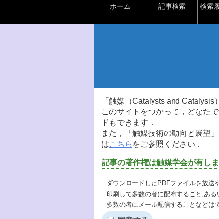
ホーム
記事検索
検索
「触媒（Catalysts and Ca
このサイトをつかって，どなたで
ドもできます．
また，「触媒技術の動向と展望」
は
こちら
をご参照ください．
記事の著作権は触媒学会が有しま
ダウンロードしたPDFファイルを放送
印刷して多数の者に配布すること,ある
多数の者にメール配信することなどは