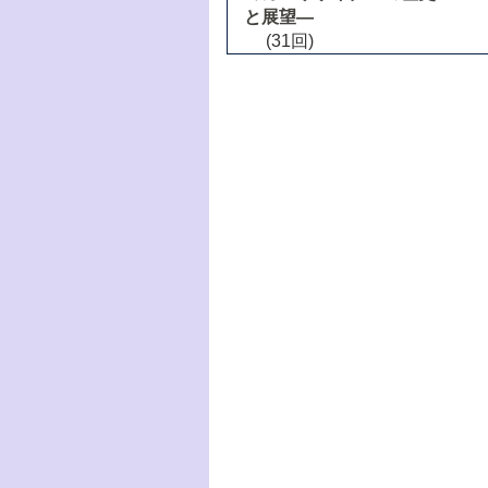
と展望―
(31回)