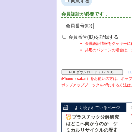
同意する
会員認証が必要です．
会員番号(ID):
会員番号(ID)を記録する.
会員認証情報をクッキーに
共用のパソコンの場合は、
ロ
PDFダウンロード（3.7 MB）
iPhone（safari）をお使いの方は、
ポップアップブロックをoffにする方法は
よく読まれているページ
プラスチック分解研究
はどこへ向かうのか―ケ
ミカルリサイクルの歴史