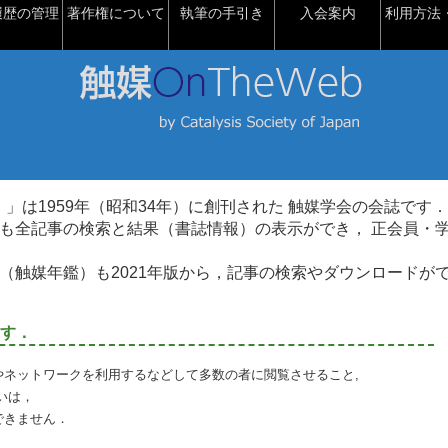
履歴の管理
著作権について
執筆の手引き
入会案内
利用方法・
talysis）」は1959年（昭和34年）に創刊された 触媒学会の会誌です．
も全記事の検索と結果（書誌情報）の表示ができ， 正会員・
（触媒年鑑）も2021年版から，記事の検索やダウンロードが
す．
やネットワークを利用するなどして多数の者に閲覧させること,
いは，
できません．