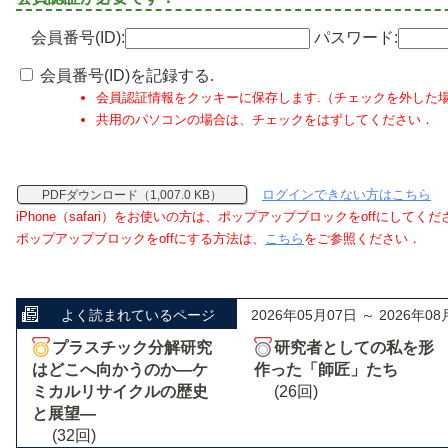
会員番号(ID):
パスワード:
会員番号(ID)を記録する.
会員認証情報をクッキーに保存します.（チェックを外した
共用のパソコンの場合は、チェックをはずしてください．
ログインできない方はこちら
PDFダウンロード（1,007.0 KB）
iPhone（safari）をお使いの方は、ポップアップブロックをoffにしてく
ポップアップブロックをoffにする方法は、
こちら
をご参照ください．
よく読まれているページ
2026年05月07日 ～ 2026年08
プラスチック分解研究
研究者としての私を形
はどこへ向かうのか―ケ
作った「師匠」たち
ミカルリサイクルの歴史
(26回)
と展望―
(32回)