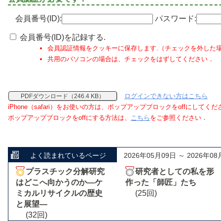
会員番号(ID):
パスワード:
会員番号(ID)を記録する.
会員認証情報をクッキーに保存します.（チェックを外した
共用のパソコンの場合は、チェックをはずしてください．
ログインできない方はこちら
PDFダウンロード（246.4 KB）
iPhone（safari）をお使いの方は、ポップアップブロックをoffにしてく
ポップアップブロックをoffにする方法は、
こちら
をご参照ください．
よく読まれているページ
2026年05月09日 ～ 2026年08
プラスチック分解研究
研究者としての私を形
はどこへ向かうのか―ケ
作った「師匠」たち
ミカルリサイクルの歴史
(25回)
と展望―
(32回)