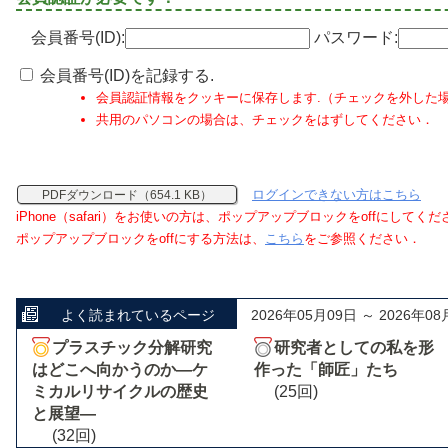
会員番号(ID):
パスワード:
会員番号(ID)を記録する.
会員認証情報をクッキーに保存します.（チェックを外した
共用のパソコンの場合は、チェックをはずしてください．
ログインできない方はこちら
PDFダウンロード（654.1 KB）
iPhone（safari）をお使いの方は、ポップアップブロックをoffにしてく
ポップアップブロックをoffにする方法は、
こちら
をご参照ください．
よく読まれているページ
2026年05月09日 ～ 2026年08
プラスチック分解研究
研究者としての私を形
はどこへ向かうのか―ケ
作った「師匠」たち
ミカルリサイクルの歴史
(25回)
と展望―
(32回)