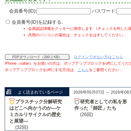
会員番号(ID):
パスワード:
会員番号(ID)を記録する.
会員認証情報をクッキーに保存します.（チェックを外した
共用のパソコンの場合は、チェックをはずしてください．
ログインできない方はこちら
PDFダウンロード（280.1 KB）
iPhone（safari）をお使いの方は、ポップアップブロックをoffにしてく
ポップアップブロックをoffにする方法は、
こちら
をご参照ください．
よく読まれているページ
2026年05月07日 ～ 2026年08
プラスチック分解研究
研究者としての私を形
はどこへ向かうのか―ケ
作った「師匠」たち
ミカルリサイクルの歴史
(26回)
と展望―
(32回)