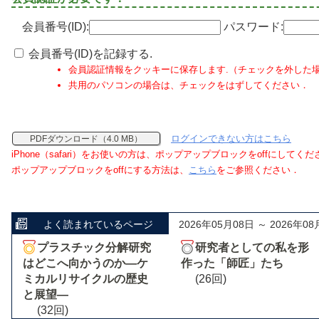
会員番号(ID):
パスワード:
会員番号(ID)を記録する.
会員認証情報をクッキーに保存します.（チェックを外した
共用のパソコンの場合は、チェックをはずしてください．
ログインできない方はこちら
PDFダウンロード（4.0 MB）
iPhone（safari）をお使いの方は、ポップアップブロックをoffにしてく
ポップアップブロックをoffにする方法は、
こちら
をご参照ください．
よく読まれているページ
2026年05月08日 ～ 2026年08
プラスチック分解研究
研究者としての私を形
はどこへ向かうのか―ケ
作った「師匠」たち
ミカルリサイクルの歴史
(26回)
と展望―
(32回)