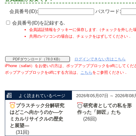
会員番号(ID):
パスワード:
会員番号(ID)を記録する.
会員認証情報をクッキーに保存します.（チェックを外した
共用のパソコンの場合は、チェックをはずしてください．
ログインできない方はこちら
PDFダウンロード（78.0 KB）
iPhone（safari）をお使いの方は、ポップアップブロックをoffにしてく
ポップアップブロックをoffにする方法は、
こちら
をご参照ください．
よく読まれているページ
2026年05月07日 ～ 2026年08
プラスチック分解研究
研究者としての私を形
はどこへ向かうのか―ケ
作った「師匠」たち
ミカルリサイクルの歴史
(26回)
と展望―
(31回)