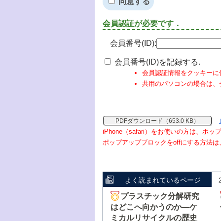
同意する
会員認証が必要です．
会員番号(ID):
会員番号(ID)を記録する.
会員認証情報をクッキーに
共用のパソコンの場合は、
PDFダウンロード（653.0 KB）
iPhone（safari）をお使いの方は、
ポップアップブロックをoffにする方法は
よく読まれているページ
プラスチック分解研究
はどこへ向かうのか―ケ
ミカルリサイクルの歴史