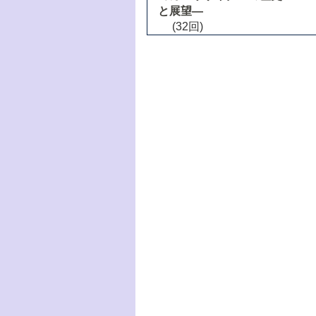
と展望―
(32回)