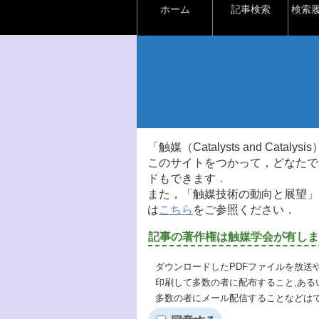
ホーム
記事検索
検索
「触媒（Catalysts and Ca
このサイトをつかって，どなたで
ドもできます．
また，「触媒技術の動向と展望」
は
こちら
をご参照ください．
記事の著作権は触媒学会が有しま
ダウンロードしたPDFファイルを放送
印刷して多数の者に配布すること,ある
多数の者にメール配信することなどは