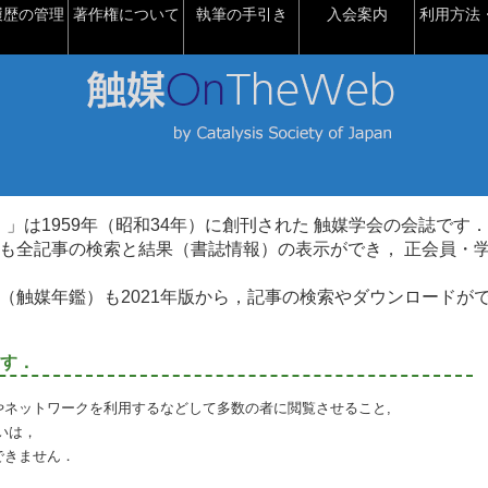
履歴の管理
著作権について
執筆の手引き
入会案内
利用方法・
talysis）」は1959年（昭和34年）に創刊された 触媒学会の会誌です．
も全記事の検索と結果（書誌情報）の表示ができ， 正会員・
（触媒年鑑）も2021年版から，記事の検索やダウンロードが
す．
やネットワークを利用するなどして多数の者に閲覧させること,
いは，
できません．