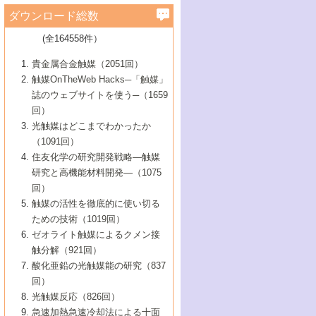
学）
7号 水素を利用する化成品合成の新潮流
6号 新しい固体酸触媒技術
5号 触媒を有効に使うための技術
ールホテル豊橋）
蔵技術の進歩
まで─
3号 メソポーラス物質の新展開
立大学）
3号 実用的ファインケミカル合成プロセス
ダウンロード総数
2号 第97回触媒討論会
1号 最近の触媒担体とその効果
▼46巻（2004年）
7号 ゼオライト合成における最近の進歩
6号 第106回触媒討論会
5号 CO
が関わる触媒・材料
B号 第111回触媒討論会（2013年・関西大
4号 錯体を利用したユニークな表面構造の
を実現する触媒
2
3号 リビング重合触媒の最近の展開
2号 第95回触媒討論会
(全164558件）
1号 部分酸化反応触媒の最前線
▼45巻（2003年）
学）
構築と機能
7号 有機分子触媒による精密有機合成
4号 バイオマス活用のための技術開発
6号 第104回触媒討論会
4号 今後の液体燃料を支える触媒技術
3号 化成品を合成するゼオライト触媒
2号 第93回触媒討論会
1号 なぜこの触媒が良いのか？
▼44巻（2002年）
貴金属合金触媒（2051回）
5号 若手会員による触媒研究の未来展望1：
8号 高機能化ポリオレフィンに向けた重合
5号 こんな物質，あんな物質―新たな触媒
7号 持続可能社会実現のための触媒および
5号 水素製造・貯蔵のための触媒技術の新
4号 水分解用光触媒材料
3号 特殊エネルギー場の触媒反応
触媒OnTheWeb Hacks─「触媒」
企業編
2号 第91回触媒討論会
触媒の最近の進展
1号 高次制御された触媒の化学
▼43巻（2001年）
の可能性―
触媒関連技術
しい展開
誌のウェブサイトを使う─（1659
5号 時間分解分光の進歩と応用
4号 生体内における金属の触媒作用
6号 第102回触媒討論会
3号 最近の自動車排ガス処理技術
2号 第89回触媒討論会
1号 グリーンケミストリーと触媒
▼42巻（2000年）
6号 第100回触媒討論会
8号 未来を拓く金属錯体
回）
6号 第98回触媒討論会
6号 第96回触媒討論会
5号 ファインケミカルズの展開に寄与する
7号 触媒・化学反応における計算化学の進
4号 触媒研究の現状と将来─第90回触媒討論
3号 触媒を利用した電気化学の新展開
2号 第87回触媒討論会特集号
1号 触媒反応工学の明日を拓く
▼41巻（1999年）
7号 『結晶の化学』を活かした触媒研究
光触媒はどこまでわかったか
7号 基礎化学品製造の触媒技術
触媒
歩
会Aから
7号 未来型金属錯体触媒開発への展望
4号 ナノ材料の調製と機能化
（1091回）
3号 生体触媒とバイオプロセス
2号 第85回触媒討論会
8号 イオン液体の応用
1号 孔、穴、あな?-特異な空間とその利用-
▼40巻（1998年）
8号 多機能型リアクター
6号 第94回触媒討論会
8号 若手研究者による触媒研究の未来展望
5号 基礎化学品製造の触媒技術
8号 超臨界流体を用いた化学プロセスの新
住友化学の研究開発戦略―触媒
5号 こんな触媒が欲しい
4号 水素製造・利用の触媒化学
3号 反応ダイナミクス
2号 第83回触媒討論会
1号 創立40周年記念・触媒化学この10年の
▼39巻（1997年）
2：大学・研究所編
展開
研究と高機能材料開発―（1075
7号 サブナノレベルでみた新しい表面現象
6号 第92回触媒討論会
6号 第90回触媒討論会
5号 触媒研究における新しい切り口：コン
進展と21世紀への提言/創立40周年記念・触
4号 超臨界流体の触媒反応への応用
3号 均一系触媒反応最前線
1号 均一系と不均一系触媒反応-その特徴と
回）
▼38巻（1996年）
8号 オレフィン重合触媒の新たな展
7号 基礎化学品製造の触媒技術
ビナトリアルケミストリー
媒学会この10年の歩みとこれから/創立40周
7号 触媒研究と学術雑誌/情報
5号 触媒のおもしろさをどのように伝える
接点
触媒の活性を徹底的に使い切る
4号 実用炭素材料の新展開
1号 触媒の構造と触媒作用/C1化学を中心と
▼37巻（1995年）
年記念・記録は語る
8号 資源の循環と触媒技術
6号 第88回触媒討論会特集号
か
ための技術（1019回）
8号 若い世代からみた触媒化学の現状と未
2号 第79回触媒討論会
5号 研究の方法論を考える
する21世紀への触媒
1号 ファインケミカルズと固体触媒
▼36巻（1994年）
2号 第81回触媒討論会
ゼオライト触媒によるクメン接
来
7号 企業における触媒研究のブレークスル
6号 第86回触媒討論会
3号 最新NO除去触媒の実用化研究
6号 第84回触媒討論会
2号 第77回触媒討論会
2号 第75回触媒討論会
触分解（921回）
1号 電気化学と触媒
▼35巻（1993年）
ー
3号 計算機触媒化学へのさそい
7号 水素化精製触媒の新しい展開
4号 新しい反応場を目指した触媒調製
7号 機能性金属材料と触媒
3号 オリンピックメダル:金・銀・銅はどん
酸化亜鉛の光触媒能の研究（837
3号 希土類を利用した触媒
2号 第73回触媒討論会
8号 この材料を触媒として使ってみません
4号 触媒劣化の制御と予測
1号 工業触媒開発マニュアル―探索から工
▼34巻（1992年）
8号 新しい反応性と機能性を目指した金属
な触媒作用を示すか
回）
5号 反応・分離技術の新しい展開
8号 触媒研究へのNMRの応用と展望
か？
業化まで
4号 触媒とリサイクル
3号 C4化学の展開
5号 最新の実用プロセスと触媒
クラスタ-化学
1号 インパクトを与えたこの研究
▼33巻（1991年）
光触媒反応（826回）
4号 触媒作用における機能の複合化
6号 第80回触媒討論会
2号 第71回触媒討論会
5号 エネルギー変換触媒
4号 《通常号》
6号 第82回触媒討論会
急速加熱急速冷却法による十面
2号 第69回触媒討論会
1号 触媒プロセス開発マニュアル―探索か
▼32巻（1990年）