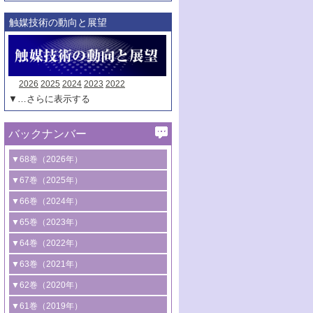
触媒技術の動向と展望
2026
2025
2024
2023
2022
▼…さらに表示する
バックナンバー
▼68巻（2026年）
1号 過酸化水素合成に関する研究動向
▼67巻（2025年）
2号 コンピューター技術により加速する
1号 CO
水素化によるグリーン燃料/グリ
▼66巻（2024年）
2
触媒開発
ーンケミカル製造
1号 低次元ナノ構造を有する触媒材料
▼65巻（2023年）
3号 有機分子変換やCO
資源化のための
2
2号 水素製造のための水分解技術に関す
2号 規制反応場を活用した固体触媒研究
1号 炭素が関わる触媒機能
▼64巻（2022年）
光触媒に関する最近の研究
る最近の研究
の新展開
2号 プラスチックケミカルリサイクルの
1号 合成ガス製造とCOを用いるケミカル
▼63巻（2021年）
B号 第137回触媒討論会（2026年）
3号 オレフィン系樹脂の精密合成に関す
3号 未踏分子変換を目指した酸化触媒プ
ための触媒技術
ズ合成の最新動向
1号 金触媒の新展開
▼62巻（2020年）
る最新技術
ロセスの最前線
3号 非酸化物系金属化合物を基盤とした
2号 化学品合成のための合金触媒開発
2号 ペロブスカイト
1号 触媒設計を拓く欠陥構造のキャラク
▼61巻（2019年）
4号 アルコール類の効率的変換を実現す
4号 シンクロトロン放射光および中性子
触媒材料の開発