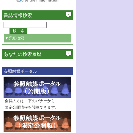
書誌情報検索
▼詳細検索
あなたの検索履歴
必ず含む
参照触媒ポータル
巻・号指定
巻
号
範囲指定
巻
号～
巻
会員の方は、下のバナーから
号
限定公開情報を閲覧できます。
触媒年鑑
年度
記事種別
マーク：
マークあり