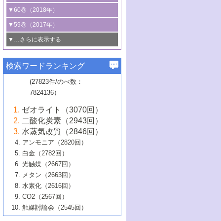
3号 CO
の排出削減および有効活用のた
タリゼーション
2
3号 特殊反応場を利用した触媒的分子変
る非貴金属触媒の研究動向
線を利用した触媒解析技術の最先端
1号 物質移動制御に着目した触媒プロセ
▼60巻（2018年）
4号 格子酸素・格子酸素欠陥を利用した
めの触媒技術
換反応
2号 機能化学品製造に資するクリーンな
ス開発
5号 ゼオライトの合成と応用における研
5号 単原子触媒
触媒反応
1号 固体酸触媒の最新の研究動向
▼59巻（2017年）
触媒的酸化反応
4号 若手による情報発信企画～とびたて
4号 多孔質材料を用いた触媒の新展開
究動向
2号 CO
フリー水素サプライチェーンに
2
6号 参照触媒委員会からのお知らせ
5号 生体触媒によるエネルギー変換反応
2号 二酸化炭素からの有用化学品合成
1号 いたるところに，触媒
▼…さらに表示する
若き触媒の研究者たち～（1）
3号 水処理のための触媒化学
5号 情報学的手法を用いた触媒開発
6号 ヘテロ接合界面
関わる触媒開発動向
B号 第133回触媒討論会（2023年）
6号 窒素とリンの循環のための触媒・機
3号 ナノ粒子・クラスター触媒の最前線
2号 機能性材料の局所構造解析のための
5号 若手による情報発信企画～とびたて
▼58巻（2016年）
4号 光触媒を用いた水分解の最新の研究
6号 カーボンニュートラルに向けた電解
B号 第135回触媒討論会（2025年）
3号 精密高分子合成に関する最近の研究
能性材料
最先端技術
検索ワードランキング
4号 60周年記念企画
若き触媒の研究者たち～（2）
動向
技術
1号 ユニークな構造の高分子を生み出す触
▼57巻（2015年）
動向
B号 第131回触媒討論会（2023年）
3号 無機分離膜材料の開発と触媒反応プ
5号 進化するゼオライト合成技術
6号 石油のノーブル・ユースを志向した
媒技術
(27823件/のべ数：
5号 次世代の触媒プロセスを支えるマイ
B号 第127回触媒討論会（2021年・オン
1号 水素キャリアにかかわる触媒技術の新
4号 バイオマス化成品製造のための触媒
▼56巻（2014年）
ロセスへの適用
触媒技術
7824136）
クロ波
6号 非貴金属系触媒における電気化学的
ライン開催(Zoom)のみ）
2号 リグニンからの化成品製造に向けた触
展開
技術
1号 特殊環境場を利用した材料合成
▼55巻（2013年）
4号 触媒研究における計算科学の利用
酸素還元反応
B号 第129回触媒討論会（2022年・京都
媒技術
6号 メタン転換技術の最新動向
ゼオライト（3070回）
2号 石油精製用触媒の最近の進展
5号 固体触媒による含窒素有機化合物変
2号 光触媒反応機構に関する最新の研究動
1号 高耐久性燃料電池システム用触媒にお
大学：オンライン・対面開催）
▼54巻（2012年）
5号 水素のふるまいを解き明かす最先端
B号 第121回触媒討論会（2018年・東京
3号 触媒研究の最先端～とびたて若き研究
二酸化炭素（2943回）
B号 第125回触媒討論会（2020年・工学
換の最前線
3号 固体酸化物形燃料電池（SOFC）におけ
向
ける新展開
研究
大学）
1号 規則性多孔体の利用技術における最近
▼53巻（2011年）
者たち～（1）
水蒸気改質（2846回）
院大学）
るアノード触媒上での燃料直接改質技術
6号 貴金属使用量低減に向けた自動車排
3号 固体高分子形燃料電池カソード触媒の
2号 リビングラジカル重合の最近の動向
6号 低級アルカンの有効利用のための触
の進歩
アンモニア（2820回）
4号 触媒研究の最先端～とびたて若き研究
1号 金属学から見る合金触媒の新展開
▼52巻（2010年）
ガス浄化触媒の開発
4号 コアシェル構造の制御による触媒機能
開発動向
媒技術
白金（2782回）
3号 天然ガスの化学工業的展開に関する触
2号 第109回触媒討論会
者たち～（2）
2号 第107回触媒討論会
の向上
1号 触媒の劣化対策と長寿命触媒開発
B号 第123回触媒討論会（2019年・大阪
▼51巻（2009年）
4号 人工光合成に向けた近年のアプローチ
光触媒（2667回）
媒技術
B号 第119回触媒討論会（2017年・首都
3号 貴金属低減技術の最新動向
5号 触媒研究の最先端～とびたて若き研究
市立大学）
3号 触媒のその場観察法の進歩（１）
5号 工業触媒およびその周辺技術の最近の
2号 第105回触媒討論会
1号 炭素材料－熱い注目を集める材料－
▼50巻（2008年）
メタン（2663回）
大学東京）
5号 未利用熱エネルギーの有効活用に貢献
4号 貴金属触媒の精密構造制御とその活用
者たち～（3）
4号 貴金属代替技術の最新動向
進歩
水素化（2616回）
4号 触媒のその場観察法の進歩（２）
3号 ナノ構造が拓く新機能
する触媒技術
2号 第103回触媒討論会
1号 触媒化学と学会のこの10年，半世紀，
▼49巻（2007年）
5号 バイオマス化成品製造のための固体触
6号 イオニクス材料と燃料電池・電解合成
5号 光触媒による物質変換反応の新展開
CO2（2567回）
6号 ナノシート
5号 不活性結合の触媒的活性化による有機
そして未来
4号 活性サイトおよびその環境の精密な設
6号 ポリオキソメタレート
3号 環境浄化用光触媒の現状と課題
媒の開発
1号 含フッ素化合物の合成と触媒
▼48巻（2006年）
の最新の研究動向
触媒討論会（2545回）
6号 グラフェン
合成
B号 第115回触媒討論会（2015年・成蹊大
計による触媒の高機能化
2号 第101回触媒討論会
B号 第113回触媒討論会（2014年・ロワジ
4号 水素社会の実現に向けた水素製造・貯
6号 ナノ空間─吸着状態解析から新機能開拓
2号 第99回触媒討論会
B号 第117回触媒討論会（2016年・大阪府
1号 固体酸触媒の最近の進歩
▼47巻（2005年）