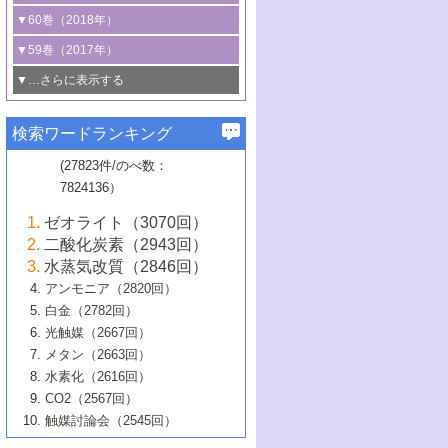
3号 CO
の排出削減および有効活用のた
タリゼーション
2
3号 特殊反応場を利用した触媒的分子変
る非貴金属触媒の研究動向
線を利用した触媒解析技術の最先端
1号 物質移動制御に着目した触媒プロセ
▼60巻（2018年）
4号 格子酸素・格子酸素欠陥を利用した
めの触媒技術
換反応
2号 機能化学品製造に資するクリーンな
ス開発
5号 ゼオライトの合成と応用における研
5号 単原子触媒
触媒反応
1号 固体酸触媒の最新の研究動向
▼59巻（2017年）
触媒的酸化反応
4号 若手による情報発信企画～とびたて
4号 多孔質材料を用いた触媒の新展開
究動向
2号 CO
フリー水素サプライチェーンに
2
6号 参照触媒委員会からのお知らせ
5号 生体触媒によるエネルギー変換反応
2号 二酸化炭素からの有用化学品合成
1号 いたるところに，触媒
▼…さらに表示する
若き触媒の研究者たち～（1）
3号 水処理のための触媒化学
5号 情報学的手法を用いた触媒開発
6号 ヘテロ接合界面
関わる触媒開発動向
B号 第133回触媒討論会（2023年）
6号 窒素とリンの循環のための触媒・機
3号 ナノ粒子・クラスター触媒の最前線
2号 機能性材料の局所構造解析のための
5号 若手による情報発信企画～とびたて
▼58巻（2016年）
4号 光触媒を用いた水分解の最新の研究
6号 カーボンニュートラルに向けた電解
B号 第135回触媒討論会（2025年）
3号 精密高分子合成に関する最近の研究
能性材料
最先端技術
検索ワードランキング
4号 60周年記念企画
若き触媒の研究者たち～（2）
動向
技術
1号 ユニークな構造の高分子を生み出す触
▼57巻（2015年）
動向
B号 第131回触媒討論会（2023年）
3号 無機分離膜材料の開発と触媒反応プ
5号 進化するゼオライト合成技術
6号 石油のノーブル・ユースを志向した
媒技術
(27823件/のべ数：
5号 次世代の触媒プロセスを支えるマイ
B号 第127回触媒討論会（2021年・オン
1号 水素キャリアにかかわる触媒技術の新
4号 バイオマス化成品製造のための触媒
▼56巻（2014年）
ロセスへの適用
触媒技術
7824136）
クロ波
6号 非貴金属系触媒における電気化学的
ライン開催(Zoom)のみ）
2号 リグニンからの化成品製造に向けた触
展開
技術
1号 特殊環境場を利用した材料合成
▼55巻（2013年）
4号 触媒研究における計算科学の利用
酸素還元反応
B号 第129回触媒討論会（2022年・京都
媒技術
6号 メタン転換技術の最新動向
ゼオライト（3070回）
2号 石油精製用触媒の最近の進展
5号 固体触媒による含窒素有機化合物変
2号 光触媒反応機構に関する最新の研究動
1号 高耐久性燃料電池システム用触媒にお
大学：オンライン・対面開催）
▼54巻（2012年）
5号 水素のふるまいを解き明かす最先端
B号 第121回触媒討論会（2018年・東京
3号 触媒研究の最先端～とびたて若き研究
二酸化炭素（2943回）
B号 第125回触媒討論会（2020年・工学
換の最前線
3号 固体酸化物形燃料電池（SOFC）におけ
向
ける新展開
研究
大学）
1号 規則性多孔体の利用技術における最近
▼53巻（2011年）
者たち～（1）
水蒸気改質（2846回）
院大学）
るアノード触媒上での燃料直接改質技術
6号 貴金属使用量低減に向けた自動車排
3号 固体高分子形燃料電池カソード触媒の
2号 リビングラジカル重合の最近の動向
6号 低級アルカンの有効利用のための触
の進歩
アンモニア（2820回）
4号 触媒研究の最先端～とびたて若き研究
1号 金属学から見る合金触媒の新展開
▼52巻（2010年）
ガス浄化触媒の開発
4号 コアシェル構造の制御による触媒機能
開発動向
媒技術
白金（2782回）
3号 天然ガスの化学工業的展開に関する触
2号 第109回触媒討論会
者たち～（2）
2号 第107回触媒討論会
の向上
1号 触媒の劣化対策と長寿命触媒開発
B号 第123回触媒討論会（2019年・大阪
▼51巻（2009年）
4号 人工光合成に向けた近年のアプローチ
光触媒（2667回）
媒技術
B号 第119回触媒討論会（2017年・首都
3号 貴金属低減技術の最新動向
5号 触媒研究の最先端～とびたて若き研究
市立大学）
3号 触媒のその場観察法の進歩（１）
5号 工業触媒およびその周辺技術の最近の
2号 第105回触媒討論会
1号 炭素材料－熱い注目を集める材料－
▼50巻（2008年）
メタン（2663回）
大学東京）
5号 未利用熱エネルギーの有効活用に貢献
4号 貴金属触媒の精密構造制御とその活用
者たち～（3）
4号 貴金属代替技術の最新動向
進歩
水素化（2616回）
4号 触媒のその場観察法の進歩（２）
3号 ナノ構造が拓く新機能
する触媒技術
2号 第103回触媒討論会
1号 触媒化学と学会のこの10年，半世紀，
▼49巻（2007年）
5号 バイオマス化成品製造のための固体触
6号 イオニクス材料と燃料電池・電解合成
5号 光触媒による物質変換反応の新展開
CO2（2567回）
6号 ナノシート
5号 不活性結合の触媒的活性化による有機
そして未来
4号 活性サイトおよびその環境の精密な設
6号 ポリオキソメタレート
3号 環境浄化用光触媒の現状と課題
媒の開発
1号 含フッ素化合物の合成と触媒
▼48巻（2006年）
の最新の研究動向
触媒討論会（2545回）
6号 グラフェン
合成
B号 第115回触媒討論会（2015年・成蹊大
計による触媒の高機能化
2号 第101回触媒討論会
B号 第113回触媒討論会（2014年・ロワジ
4号 水素社会の実現に向けた水素製造・貯
6号 ナノ空間─吸着状態解析から新機能開拓
2号 第99回触媒討論会
B号 第117回触媒討論会（2016年・大阪府
1号 固体酸触媒の最近の進歩
▼47巻（2005年）