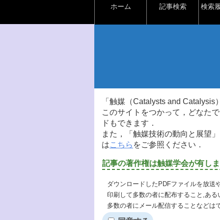
ホーム
記事検索
検索
「触媒（Catalysts and Ca
このサイトをつかって，どなたで
ドもできます．
また，「触媒技術の動向と展望」
は
こちら
をご参照ください．
記事の著作権は触媒学会が有しま
ダウンロードしたPDFファイルを放送
印刷して多数の者に配布すること,ある
多数の者にメール配信することなどは