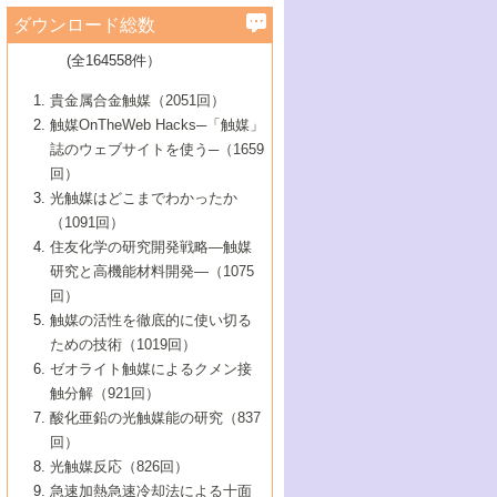
学）
7号 水素を利用する化成品合成の新潮流
6号 新しい固体酸触媒技術
5号 触媒を有効に使うための技術
ールホテル豊橋）
蔵技術の進歩
まで─
3号 メソポーラス物質の新展開
立大学）
3号 実用的ファインケミカル合成プロセス
ダウンロード総数
2号 第97回触媒討論会
1号 最近の触媒担体とその効果
▼46巻（2004年）
7号 ゼオライト合成における最近の進歩
6号 第106回触媒討論会
5号 CO
が関わる触媒・材料
B号 第111回触媒討論会（2013年・関西大
4号 錯体を利用したユニークな表面構造の
を実現する触媒
2
3号 リビング重合触媒の最近の展開
2号 第95回触媒討論会
(全164558件）
1号 部分酸化反応触媒の最前線
▼45巻（2003年）
学）
構築と機能
7号 有機分子触媒による精密有機合成
4号 バイオマス活用のための技術開発
6号 第104回触媒討論会
4号 今後の液体燃料を支える触媒技術
3号 化成品を合成するゼオライト触媒
2号 第93回触媒討論会
1号 なぜこの触媒が良いのか？
▼44巻（2002年）
貴金属合金触媒（2051回）
5号 若手会員による触媒研究の未来展望1：
8号 高機能化ポリオレフィンに向けた重合
5号 こんな物質，あんな物質―新たな触媒
7号 持続可能社会実現のための触媒および
5号 水素製造・貯蔵のための触媒技術の新
4号 水分解用光触媒材料
3号 特殊エネルギー場の触媒反応
触媒OnTheWeb Hacks─「触媒」
企業編
2号 第91回触媒討論会
触媒の最近の進展
1号 高次制御された触媒の化学
▼43巻（2001年）
の可能性―
触媒関連技術
しい展開
誌のウェブサイトを使う─（1659
5号 時間分解分光の進歩と応用
4号 生体内における金属の触媒作用
6号 第102回触媒討論会
3号 最近の自動車排ガス処理技術
2号 第89回触媒討論会
1号 グリーンケミストリーと触媒
▼42巻（2000年）
6号 第100回触媒討論会
8号 未来を拓く金属錯体
回）
6号 第98回触媒討論会
6号 第96回触媒討論会
5号 ファインケミカルズの展開に寄与する
7号 触媒・化学反応における計算化学の進
4号 触媒研究の現状と将来─第90回触媒討論
3号 触媒を利用した電気化学の新展開
2号 第87回触媒討論会特集号
1号 触媒反応工学の明日を拓く
▼41巻（1999年）
7号 『結晶の化学』を活かした触媒研究
光触媒はどこまでわかったか
7号 基礎化学品製造の触媒技術
触媒
歩
会Aから
7号 未来型金属錯体触媒開発への展望
4号 ナノ材料の調製と機能化
（1091回）
3号 生体触媒とバイオプロセス
2号 第85回触媒討論会
8号 イオン液体の応用
1号 孔、穴、あな?-特異な空間とその利用-
▼40巻（1998年）
8号 多機能型リアクター
6号 第94回触媒討論会
8号 若手研究者による触媒研究の未来展望
5号 基礎化学品製造の触媒技術
8号 超臨界流体を用いた化学プロセスの新
住友化学の研究開発戦略―触媒
5号 こんな触媒が欲しい
4号 水素製造・利用の触媒化学
3号 反応ダイナミクス
2号 第83回触媒討論会
1号 創立40周年記念・触媒化学この10年の
▼39巻（1997年）
2：大学・研究所編
展開
研究と高機能材料開発―（1075
7号 サブナノレベルでみた新しい表面現象
6号 第92回触媒討論会
6号 第90回触媒討論会
5号 触媒研究における新しい切り口：コン
進展と21世紀への提言/創立40周年記念・触
4号 超臨界流体の触媒反応への応用
3号 均一系触媒反応最前線
1号 均一系と不均一系触媒反応-その特徴と
回）
▼38巻（1996年）
8号 オレフィン重合触媒の新たな展
7号 基礎化学品製造の触媒技術
ビナトリアルケミストリー
媒学会この10年の歩みとこれから/創立40周
7号 触媒研究と学術雑誌/情報
5号 触媒のおもしろさをどのように伝える
接点
触媒の活性を徹底的に使い切る
4号 実用炭素材料の新展開
1号 触媒の構造と触媒作用/C1化学を中心と
▼37巻（1995年）
年記念・記録は語る
8号 資源の循環と触媒技術
6号 第88回触媒討論会特集号
か
ための技術（1019回）
8号 若い世代からみた触媒化学の現状と未
2号 第79回触媒討論会
5号 研究の方法論を考える
する21世紀への触媒
1号 ファインケミカルズと固体触媒
▼36巻（1994年）
2号 第81回触媒討論会
ゼオライト触媒によるクメン接
来
7号 企業における触媒研究のブレークスル
6号 第86回触媒討論会
3号 最新NO除去触媒の実用化研究
6号 第84回触媒討論会
2号 第77回触媒討論会
2号 第75回触媒討論会
触分解（921回）
1号 電気化学と触媒
▼35巻（1993年）
ー
3号 計算機触媒化学へのさそい
7号 水素化精製触媒の新しい展開
4号 新しい反応場を目指した触媒調製
7号 機能性金属材料と触媒
3号 オリンピックメダル:金・銀・銅はどん
酸化亜鉛の光触媒能の研究（837
3号 希土類を利用した触媒
2号 第73回触媒討論会
8号 この材料を触媒として使ってみません
4号 触媒劣化の制御と予測
1号 工業触媒開発マニュアル―探索から工
▼34巻（1992年）
8号 新しい反応性と機能性を目指した金属
な触媒作用を示すか
回）
5号 反応・分離技術の新しい展開
8号 触媒研究へのNMRの応用と展望
か？
業化まで
4号 触媒とリサイクル
3号 C4化学の展開
5号 最新の実用プロセスと触媒
クラスタ-化学
1号 インパクトを与えたこの研究
▼33巻（1991年）
光触媒反応（826回）
4号 触媒作用における機能の複合化
6号 第80回触媒討論会
2号 第71回触媒討論会
5号 エネルギー変換触媒
4号 《通常号》
6号 第82回触媒討論会
急速加熱急速冷却法による十面
2号 第69回触媒討論会
1号 触媒プロセス開発マニュアル―探索か
▼32巻（1990年）