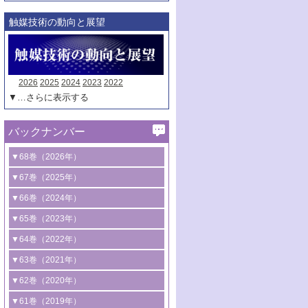
触媒技術の動向と展望
2026
2025
2024
2023
2022
▼…さらに表示する
バックナンバー
▼68巻（2026年）
1号 過酸化水素合成に関する研究動向
▼67巻（2025年）
2号 コンピューター技術により加速する
1号 CO
水素化によるグリーン燃料/グリ
▼66巻（2024年）
2
触媒開発
ーンケミカル製造
1号 低次元ナノ構造を有する触媒材料
▼65巻（2023年）
3号 有機分子変換やCO
資源化のための
2
2号 水素製造のための水分解技術に関す
2号 規制反応場を活用した固体触媒研究
1号 炭素が関わる触媒機能
▼64巻（2022年）
光触媒に関する最近の研究
る最近の研究
の新展開
2号 プラスチックケミカルリサイクルの
1号 合成ガス製造とCOを用いるケミカル
▼63巻（2021年）
B号 第137回触媒討論会（2026年）
3号 オレフィン系樹脂の精密合成に関す
3号 未踏分子変換を目指した酸化触媒プ
ための触媒技術
ズ合成の最新動向
1号 金触媒の新展開
▼62巻（2020年）
る最新技術
ロセスの最前線
3号 非酸化物系金属化合物を基盤とした
2号 化学品合成のための合金触媒開発
2号 ペロブスカイト
1号 触媒設計を拓く欠陥構造のキャラク
▼61巻（2019年）
4号 アルコール類の効率的変換を実現す
4号 シンクロトロン放射光および中性子
触媒材料の開発