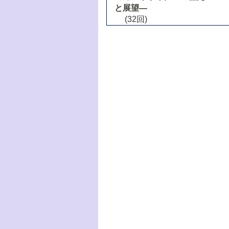
と展望―
(32回)