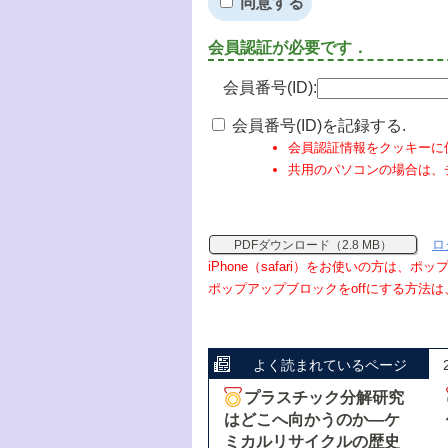
同意する
会員認証が必要です．
会員番号(ID):
会員番号(ID)を記録する.
会員認証情報をクッキーに
共用のパソコンの場合は、
ロ
PDFダウンロード（2.8 MB）
iPhone（safari）をお使いの方は、
ポップアップブロックをoffにする方法は
よく読まれているページ
プラスチック分解研究
はどこへ向かうのか―ケ
ミカルリサイクルの歴史