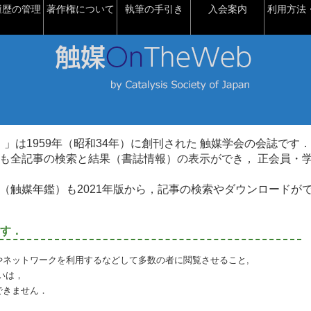
履歴の管理
著作権について
執筆の手引き
入会案内
利用方法・
talysis）」は1959年（昭和34年）に創刊された 触媒学会の会誌です．
も全記事の検索と結果（書誌情報）の表示ができ， 正会員・
（触媒年鑑）も2021年版から，記事の検索やダウンロードが
す．
やネットワークを利用するなどして多数の者に閲覧させること,
いは，
できません．