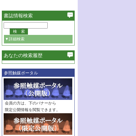
書誌情報検索
▼詳細検索
あなたの検索履歴
必ず含む
参照触媒ポータル
巻・号指定
巻
号
範囲指定
巻
号～
巻
会員の方は、下のバナーから
号
限定公開情報を閲覧できます。
触媒年鑑
年度
記事種別
マーク：
マークあり