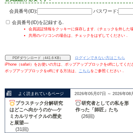
会員番号(ID):
パスワード:
会員番号(ID)を記録する.
会員認証情報をクッキーに保存します.（チェックを外した
共用のパソコンの場合は、チェックをはずしてください．
ログインできない方はこちら
PDFダウンロード（441.6 KB）
iPhone（safari）をお使いの方は、ポップアップブロックをoffにしてく
ポップアップブロックをoffにする方法は、
こちら
をご参照ください．
よく読まれているページ
2026年05月07日 ～ 2026年08
プラスチック分解研究
研究者としての私を形
はどこへ向かうのか―ケ
作った「師匠」たち
ミカルリサイクルの歴史
(26回)
と展望―
(31回)