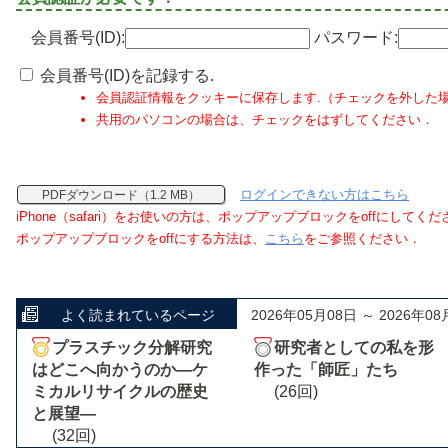
会員番号(ID):
パスワード:
会員番号(ID)を記録する.
会員認証情報をクッキーに保存します.（チェックを外した
共用のパソコンの場合は、チェックをはずしてください．
ログインできない方はこちら
PDFダウンロード（1.2 MB）
iPhone（safari）をお使いの方は、ポップアップブロックをoffにしてく
ポップアップブロックをoffにする方法は、
こちら
をご参照ください．
よく読まれているページ
2026年05月08日 ～ 2026年08
プラスチック分解研究
研究者としての私を形
はどこへ向かうのか―ケ
作った「師匠」たち
ミカルリサイクルの歴史
(26回)
と展望―
(32回)