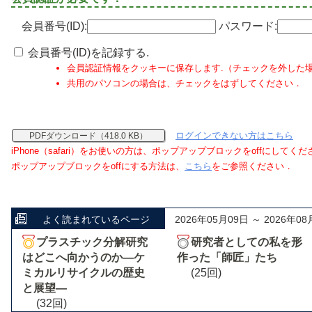
会員番号(ID):
パスワード:
会員番号(ID)を記録する.
会員認証情報をクッキーに保存します.（チェックを外した
共用のパソコンの場合は、チェックをはずしてください．
ログインできない方はこちら
PDFダウンロード（418.0 KB）
iPhone（safari）をお使いの方は、ポップアップブロックをoffにしてく
ポップアップブロックをoffにする方法は、
こちら
をご参照ください．
よく読まれているページ
2026年05月09日 ～ 2026年08
プラスチック分解研究
研究者としての私を形
はどこへ向かうのか―ケ
作った「師匠」たち
ミカルリサイクルの歴史
(25回)
と展望―
(32回)