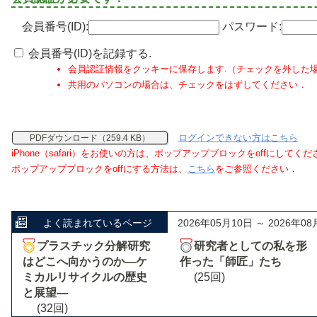
会員番号(ID):
パスワード:
会員番号(ID)を記録する.
会員認証情報をクッキーに保存します.（チェックを外した
共用のパソコンの場合は、チェックをはずしてください．
ログインできない方はこちら
PDFダウンロード（259.4 KB）
iPhone（safari）をお使いの方は、ポップアップブロックをoffにしてく
ポップアップブロックをoffにする方法は、
こちら
をご参照ください．
よく読まれているページ
2026年05月10日 ～ 2026年08
プラスチック分解研究
研究者としての私を形
はどこへ向かうのか―ケ
作った「師匠」たち
ミカルリサイクルの歴史
(25回)
と展望―
(32回)