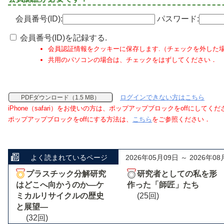
会員番号(ID):
パスワード:
会員番号(ID)を記録する.
会員認証情報をクッキーに保存します.（チェックを外した
共用のパソコンの場合は、チェックをはずしてください．
ログインできない方はこちら
PDFダウンロード（1.5 MB）
iPhone（safari）をお使いの方は、ポップアップブロックをoffにしてく
ポップアップブロックをoffにする方法は、
こちら
をご参照ください．
よく読まれているページ
2026年05月09日 ～ 2026年08
プラスチック分解研究
研究者としての私を形
はどこへ向かうのか―ケ
作った「師匠」たち
ミカルリサイクルの歴史
(25回)
と展望―
(32回)