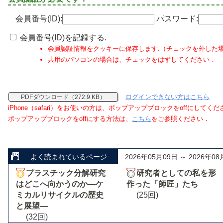
会員番号(ID):
パスワード:
会員番号(ID)を記録する.
会員認証情報をクッキーに保存します.（チェックを外した
共用のパソコンの場合は、チェックをはずしてください．
ログインできない方はこちら
PDFダウンロード（272.9 KB）
iPhone（safari）をお使いの方は、ポップアップブロックをoffにしてく
ポップアップブロックをoffにする方法は、
こちら
をご参照ください．
よく読まれているページ
2026年05月09日 ～ 2026年08
プラスチック分解研究
研究者としての私を形
はどこへ向かうのか―ケ
作った「師匠」たち
ミカルリサイクルの歴史
(25回)
と展望―
(32回)