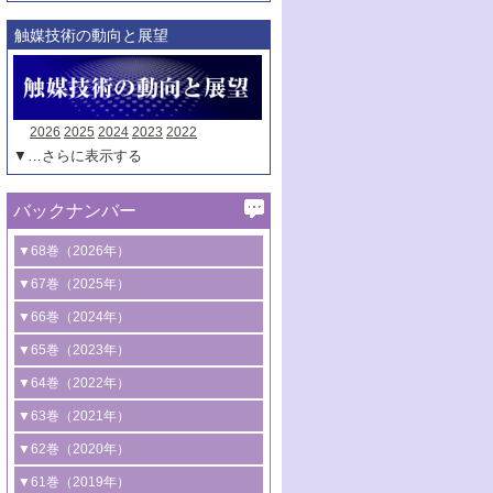
触媒技術の動向と展望
2026
2025
2024
2023
2022
▼…さらに表示する
バックナンバー
▼68巻（2026年）
1号 過酸化水素合成に関する研究動向
▼67巻（2025年）
2号 コンピューター技術により加速する
1号 CO
水素化によるグリーン燃料/グリ
▼66巻（2024年）
2
触媒開発
ーンケミカル製造
1号 低次元ナノ構造を有する触媒材料
▼65巻（2023年）
3号 有機分子変換やCO
資源化のための
2
2号 水素製造のための水分解技術に関す
2号 規制反応場を活用した固体触媒研究
1号 炭素が関わる触媒機能
▼64巻（2022年）
光触媒に関する最近の研究
る最近の研究
の新展開
2号 プラスチックケミカルリサイクルの
1号 合成ガス製造とCOを用いるケミカル
▼63巻（2021年）
B号 第137回触媒討論会（2026年）
3号 オレフィン系樹脂の精密合成に関す
3号 未踏分子変換を目指した酸化触媒プ
ための触媒技術
ズ合成の最新動向
1号 金触媒の新展開
▼62巻（2020年）
る最新技術
ロセスの最前線
3号 非酸化物系金属化合物を基盤とした
2号 化学品合成のための合金触媒開発
2号 ペロブスカイト
1号 触媒設計を拓く欠陥構造のキャラク
▼61巻（2019年）
4号 アルコール類の効率的変換を実現す
4号 シンクロトロン放射光および中性子
触媒材料の開発