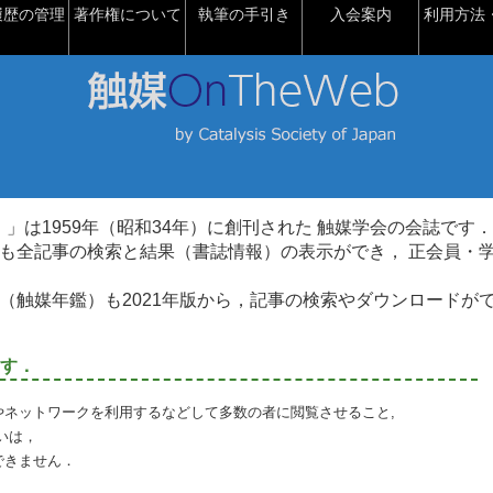
履歴の管理
著作権について
執筆の手引き
入会案内
利用方法・
talysis）」は1959年（昭和34年）に創刊された 触媒学会の会誌です．
も全記事の検索と結果（書誌情報）の表示ができ， 正会員・
（触媒年鑑）も2021年版から，記事の検索やダウンロードが
す．
やネットワークを利用するなどして多数の者に閲覧させること,
いは，
できません．