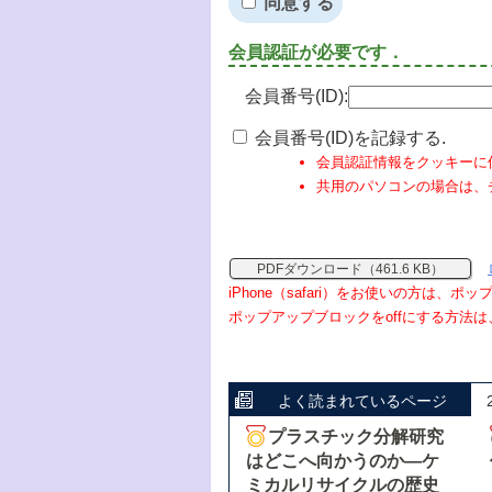
同意する
会員認証が必要です．
会員番号(ID):
会員番号(ID)を記録する.
会員認証情報をクッキーに
共用のパソコンの場合は、
PDFダウンロード（461.6 KB）
iPhone（safari）をお使いの方は、
ポップアップブロックをoffにする方法は
よく読まれているページ
プラスチック分解研究
はどこへ向かうのか―ケ
ミカルリサイクルの歴史