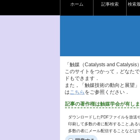
ホーム
記事検索
検索
「触媒（Catalysts and Ca
このサイトをつかって，どなたで
ドもできます．
また，「触媒技術の動向と展望」
は
こちら
をご参照ください．
記事の著作権は触媒学会が有しま
ダウンロードしたPDFファイルを放送
印刷して多数の者に配布すること,ある
多数の者にメール配信することなどは