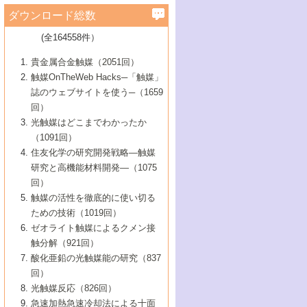
学）
7号 水素を利用する化成品合成の新潮流
6号 新しい固体酸触媒技術
5号 触媒を有効に使うための技術
ールホテル豊橋）
蔵技術の進歩
まで─
3号 メソポーラス物質の新展開
立大学）
3号 実用的ファインケミカル合成プロセス
ダウンロード総数
2号 第97回触媒討論会
1号 最近の触媒担体とその効果
▼46巻（2004年）
7号 ゼオライト合成における最近の進歩
6号 第106回触媒討論会
5号 CO
が関わる触媒・材料
B号 第111回触媒討論会（2013年・関西大
4号 錯体を利用したユニークな表面構造の
を実現する触媒
2
3号 リビング重合触媒の最近の展開
2号 第95回触媒討論会
(全164558件）
1号 部分酸化反応触媒の最前線
▼45巻（2003年）
学）
構築と機能
7号 有機分子触媒による精密有機合成
4号 バイオマス活用のための技術開発
6号 第104回触媒討論会
4号 今後の液体燃料を支える触媒技術
3号 化成品を合成するゼオライト触媒
2号 第93回触媒討論会
1号 なぜこの触媒が良いのか？
▼44巻（2002年）
貴金属合金触媒（2051回）
5号 若手会員による触媒研究の未来展望1：
8号 高機能化ポリオレフィンに向けた重合
5号 こんな物質，あんな物質―新たな触媒
7号 持続可能社会実現のための触媒および
5号 水素製造・貯蔵のための触媒技術の新
4号 水分解用光触媒材料
3号 特殊エネルギー場の触媒反応
触媒OnTheWeb Hacks─「触媒」
企業編
2号 第91回触媒討論会
触媒の最近の進展
1号 高次制御された触媒の化学
▼43巻（2001年）
の可能性―
触媒関連技術
しい展開
誌のウェブサイトを使う─（1659
5号 時間分解分光の進歩と応用
4号 生体内における金属の触媒作用
6号 第102回触媒討論会
3号 最近の自動車排ガス処理技術
2号 第89回触媒討論会
1号 グリーンケミストリーと触媒
▼42巻（2000年）
6号 第100回触媒討論会
8号 未来を拓く金属錯体
回）
6号 第98回触媒討論会
6号 第96回触媒討論会
5号 ファインケミカルズの展開に寄与する
7号 触媒・化学反応における計算化学の進
4号 触媒研究の現状と将来─第90回触媒討論
3号 触媒を利用した電気化学の新展開
2号 第87回触媒討論会特集号
1号 触媒反応工学の明日を拓く
▼41巻（1999年）
7号 『結晶の化学』を活かした触媒研究
光触媒はどこまでわかったか
7号 基礎化学品製造の触媒技術
触媒
歩
会Aから
7号 未来型金属錯体触媒開発への展望
4号 ナノ材料の調製と機能化
（1091回）
3号 生体触媒とバイオプロセス
2号 第85回触媒討論会
8号 イオン液体の応用
1号 孔、穴、あな?-特異な空間とその利用-
▼40巻（1998年）
8号 多機能型リアクター
6号 第94回触媒討論会
8号 若手研究者による触媒研究の未来展望
5号 基礎化学品製造の触媒技術
8号 超臨界流体を用いた化学プロセスの新
住友化学の研究開発戦略―触媒
5号 こんな触媒が欲しい
4号 水素製造・利用の触媒化学
3号 反応ダイナミクス
2号 第83回触媒討論会
1号 創立40周年記念・触媒化学この10年の
▼39巻（1997年）
2：大学・研究所編
展開
研究と高機能材料開発―（1075
7号 サブナノレベルでみた新しい表面現象
6号 第92回触媒討論会
6号 第90回触媒討論会
5号 触媒研究における新しい切り口：コン
進展と21世紀への提言/創立40周年記念・触
4号 超臨界流体の触媒反応への応用
3号 均一系触媒反応最前線
1号 均一系と不均一系触媒反応-その特徴と
回）
▼38巻（1996年）
8号 オレフィン重合触媒の新たな展
7号 基礎化学品製造の触媒技術
ビナトリアルケミストリー
媒学会この10年の歩みとこれから/創立40周
7号 触媒研究と学術雑誌/情報
5号 触媒のおもしろさをどのように伝える
接点
触媒の活性を徹底的に使い切る
4号 実用炭素材料の新展開
1号 触媒の構造と触媒作用/C1化学を中心と
▼37巻（1995年）
年記念・記録は語る
8号 資源の循環と触媒技術
6号 第88回触媒討論会特集号
か
ための技術（1019回）
8号 若い世代からみた触媒化学の現状と未
2号 第79回触媒討論会
5号 研究の方法論を考える
する21世紀への触媒
1号 ファインケミカルズと固体触媒
▼36巻（1994年）
2号 第81回触媒討論会
ゼオライト触媒によるクメン接
来
7号 企業における触媒研究のブレークスル
6号 第86回触媒討論会
3号 最新NO除去触媒の実用化研究
6号 第84回触媒討論会
2号 第77回触媒討論会
2号 第75回触媒討論会
触分解（921回）
1号 電気化学と触媒
▼35巻（1993年）
ー
3号 計算機触媒化学へのさそい
7号 水素化精製触媒の新しい展開
4号 新しい反応場を目指した触媒調製
7号 機能性金属材料と触媒
3号 オリンピックメダル:金・銀・銅はどん
酸化亜鉛の光触媒能の研究（837
3号 希土類を利用した触媒
2号 第73回触媒討論会
8号 この材料を触媒として使ってみません
4号 触媒劣化の制御と予測
1号 工業触媒開発マニュアル―探索から工
▼34巻（1992年）
8号 新しい反応性と機能性を目指した金属
な触媒作用を示すか
回）
5号 反応・分離技術の新しい展開
8号 触媒研究へのNMRの応用と展望
か？
業化まで
4号 触媒とリサイクル
3号 C4化学の展開
5号 最新の実用プロセスと触媒
クラスタ-化学
1号 インパクトを与えたこの研究
▼33巻（1991年）
光触媒反応（826回）
4号 触媒作用における機能の複合化
6号 第80回触媒討論会
2号 第71回触媒討論会
5号 エネルギー変換触媒
4号 《通常号》
6号 第82回触媒討論会
急速加熱急速冷却法による十面
2号 第69回触媒討論会
1号 触媒プロセス開発マニュアル―探索か
▼32巻（1990年）