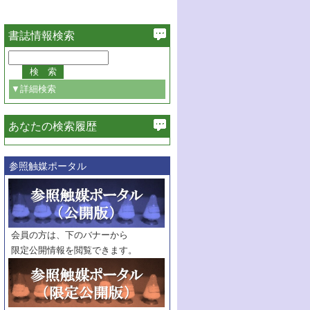
書誌情報検索
▼詳細検索
あなたの検索履歴
必ず含む
参照触媒ポータル
巻・号指定
巻
号
範囲指定
巻
号～
巻
会員の方は、下のバナーから
号
限定公開情報を閲覧できます。
触媒年鑑
年度
記事種別
マーク：
マークあり