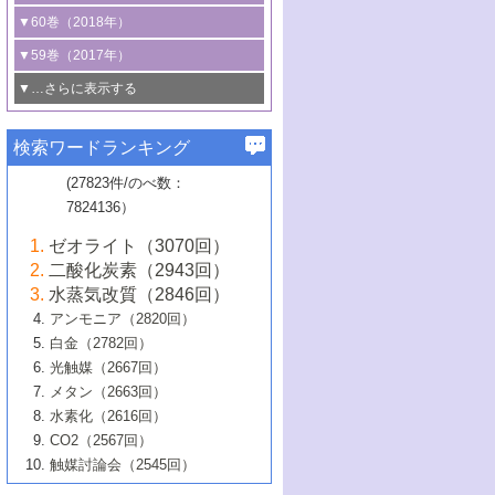
3号 CO
の排出削減および有効活用のた
タリゼーション
2
3号 特殊反応場を利用した触媒的分子変
る非貴金属触媒の研究動向
線を利用した触媒解析技術の最先端
1号 物質移動制御に着目した触媒プロセ
▼60巻（2018年）
4号 格子酸素・格子酸素欠陥を利用した
めの触媒技術
換反応
2号 機能化学品製造に資するクリーンな
ス開発
5号 ゼオライトの合成と応用における研
5号 単原子触媒
触媒反応
1号 固体酸触媒の最新の研究動向
▼59巻（2017年）
触媒的酸化反応
4号 若手による情報発信企画～とびたて
4号 多孔質材料を用いた触媒の新展開
究動向
2号 CO
フリー水素サプライチェーンに
2
6号 参照触媒委員会からのお知らせ
5号 生体触媒によるエネルギー変換反応
2号 二酸化炭素からの有用化学品合成
1号 いたるところに，触媒
▼…さらに表示する
若き触媒の研究者たち～（1）
3号 水処理のための触媒化学
5号 情報学的手法を用いた触媒開発
6号 ヘテロ接合界面
関わる触媒開発動向
B号 第133回触媒討論会（2023年）
6号 窒素とリンの循環のための触媒・機
3号 ナノ粒子・クラスター触媒の最前線
2号 機能性材料の局所構造解析のための
5号 若手による情報発信企画～とびたて
▼58巻（2016年）
4号 光触媒を用いた水分解の最新の研究
6号 カーボンニュートラルに向けた電解
B号 第135回触媒討論会（2025年）
3号 精密高分子合成に関する最近の研究
能性材料
最先端技術
検索ワードランキング
4号 60周年記念企画
若き触媒の研究者たち～（2）
動向
技術
1号 ユニークな構造の高分子を生み出す触
▼57巻（2015年）
動向
B号 第131回触媒討論会（2023年）
3号 無機分離膜材料の開発と触媒反応プ
5号 進化するゼオライト合成技術
6号 石油のノーブル・ユースを志向した
媒技術
(27823件/のべ数：
5号 次世代の触媒プロセスを支えるマイ
B号 第127回触媒討論会（2021年・オン
1号 水素キャリアにかかわる触媒技術の新
4号 バイオマス化成品製造のための触媒
▼56巻（2014年）
ロセスへの適用
触媒技術
7824136）
クロ波
6号 非貴金属系触媒における電気化学的
ライン開催(Zoom)のみ）
2号 リグニンからの化成品製造に向けた触
展開
技術
1号 特殊環境場を利用した材料合成
▼55巻（2013年）
4号 触媒研究における計算科学の利用
酸素還元反応
B号 第129回触媒討論会（2022年・京都
媒技術
6号 メタン転換技術の最新動向
ゼオライト（3070回）
2号 石油精製用触媒の最近の進展
5号 固体触媒による含窒素有機化合物変
2号 光触媒反応機構に関する最新の研究動
1号 高耐久性燃料電池システム用触媒にお
大学：オンライン・対面開催）
▼54巻（2012年）
5号 水素のふるまいを解き明かす最先端
B号 第121回触媒討論会（2018年・東京
3号 触媒研究の最先端～とびたて若き研究
二酸化炭素（2943回）
B号 第125回触媒討論会（2020年・工学
換の最前線
3号 固体酸化物形燃料電池（SOFC）におけ
向
ける新展開
研究
大学）
1号 規則性多孔体の利用技術における最近
▼53巻（2011年）
者たち～（1）
水蒸気改質（2846回）
院大学）
るアノード触媒上での燃料直接改質技術
6号 貴金属使用量低減に向けた自動車排
3号 固体高分子形燃料電池カソード触媒の
2号 リビングラジカル重合の最近の動向
6号 低級アルカンの有効利用のための触
の進歩
アンモニア（2820回）
4号 触媒研究の最先端～とびたて若き研究
1号 金属学から見る合金触媒の新展開
▼52巻（2010年）
ガス浄化触媒の開発
4号 コアシェル構造の制御による触媒機能
開発動向
媒技術
白金（2782回）
3号 天然ガスの化学工業的展開に関する触
2号 第109回触媒討論会
者たち～（2）
2号 第107回触媒討論会
の向上
1号 触媒の劣化対策と長寿命触媒開発
B号 第123回触媒討論会（2019年・大阪
▼51巻（2009年）
4号 人工光合成に向けた近年のアプローチ
光触媒（2667回）
媒技術
B号 第119回触媒討論会（2017年・首都
3号 貴金属低減技術の最新動向
5号 触媒研究の最先端～とびたて若き研究
市立大学）
3号 触媒のその場観察法の進歩（１）
5号 工業触媒およびその周辺技術の最近の
2号 第105回触媒討論会
1号 炭素材料－熱い注目を集める材料－
▼50巻（2008年）
メタン（2663回）
大学東京）
5号 未利用熱エネルギーの有効活用に貢献
4号 貴金属触媒の精密構造制御とその活用
者たち～（3）
4号 貴金属代替技術の最新動向
進歩
水素化（2616回）
4号 触媒のその場観察法の進歩（２）
3号 ナノ構造が拓く新機能
する触媒技術
2号 第103回触媒討論会
1号 触媒化学と学会のこの10年，半世紀，
▼49巻（2007年）
5号 バイオマス化成品製造のための固体触
6号 イオニクス材料と燃料電池・電解合成
5号 光触媒による物質変換反応の新展開
CO2（2567回）
6号 ナノシート
5号 不活性結合の触媒的活性化による有機
そして未来
4号 活性サイトおよびその環境の精密な設
6号 ポリオキソメタレート
3号 環境浄化用光触媒の現状と課題
媒の開発
1号 含フッ素化合物の合成と触媒
▼48巻（2006年）
の最新の研究動向
触媒討論会（2545回）
6号 グラフェン
合成
B号 第115回触媒討論会（2015年・成蹊大
計による触媒の高機能化
2号 第101回触媒討論会
B号 第113回触媒討論会（2014年・ロワジ
4号 水素社会の実現に向けた水素製造・貯
6号 ナノ空間─吸着状態解析から新機能開拓
2号 第99回触媒討論会
B号 第117回触媒討論会（2016年・大阪府
1号 固体酸触媒の最近の進歩
▼47巻（2005年）