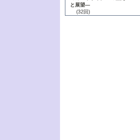
と展望―
(32回)