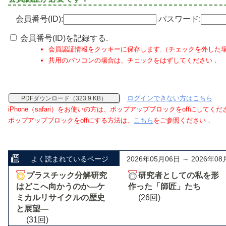
会員番号(ID):
パスワード:
会員番号(ID)を記録する.
会員認証情報をクッキーに保存します.（チェックを外した
共用のパソコンの場合は、チェックをはずしてください．
ログインできない方はこちら
PDFダウンロード（323.9 KB）
iPhone（safari）をお使いの方は、ポップアップブロックをoffにしてく
ポップアップブロックをoffにする方法は、
こちら
をご参照ください．
よく読まれているページ
2026年05月06日 ～ 2026年08
プラスチック分解研究
研究者としての私を形
はどこへ向かうのか―ケ
作った「師匠」たち
ミカルリサイクルの歴史
(26回)
と展望―
(31回)