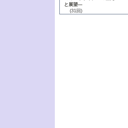
と展望―
(31回)