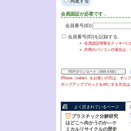
同意する
会員認証が必要です．
会員番号(ID):
会員番号(ID)を記録する.
会員認証情報をクッキーに
共用のパソコンの場合は、
PDFダウンロード（899.4 KB）
iPhone（safari）をお使いの方は、
ポップアップブロックをoffにする方法は
よく読まれているページ
プラスチック分解研究
はどこへ向かうのか―ケ
ミカルリサイクルの歴史