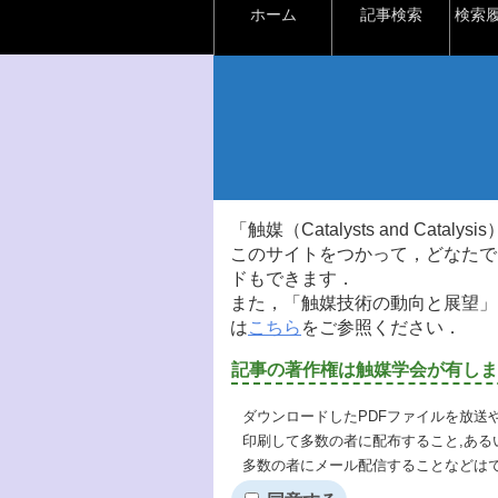
ホーム
記事検索
検索
「触媒（Catalysts and Ca
このサイトをつかって，どなたで
ドもできます．
また，「触媒技術の動向と展望」
は
こちら
をご参照ください．
記事の著作権は触媒学会が有しま
ダウンロードしたPDFファイルを放送
印刷して多数の者に配布すること,ある
多数の者にメール配信することなどは