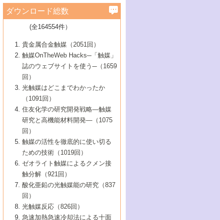
学）
7号 水素を利用する化成品合成の新潮流
6号 新しい固体酸触媒技術
5号 触媒を有効に使うための技術
ールホテル豊橋）
蔵技術の進歩
まで─
3号 メソポーラス物質の新展開
立大学）
3号 実用的ファインケミカル合成プロセス
ダウンロード総数
2号 第97回触媒討論会
1号 最近の触媒担体とその効果
▼46巻（2004年）
7号 ゼオライト合成における最近の進歩
6号 第106回触媒討論会
5号 CO
が関わる触媒・材料
B号 第111回触媒討論会（2013年・関西大
4号 錯体を利用したユニークな表面構造の
を実現する触媒
2
3号 リビング重合触媒の最近の展開
2号 第95回触媒討論会
(全164554件）
1号 部分酸化反応触媒の最前線
▼45巻（2003年）
学）
構築と機能
7号 有機分子触媒による精密有機合成
4号 バイオマス活用のための技術開発
6号 第104回触媒討論会
4号 今後の液体燃料を支える触媒技術
3号 化成品を合成するゼオライト触媒
2号 第93回触媒討論会
1号 なぜこの触媒が良いのか？
▼44巻（2002年）
貴金属合金触媒（2051回）
5号 若手会員による触媒研究の未来展望1：
8号 高機能化ポリオレフィンに向けた重合
5号 こんな物質，あんな物質―新たな触媒
7号 持続可能社会実現のための触媒および
5号 水素製造・貯蔵のための触媒技術の新
4号 水分解用光触媒材料
3号 特殊エネルギー場の触媒反応
触媒OnTheWeb Hacks─「触媒」
企業編
2号 第91回触媒討論会
触媒の最近の進展
1号 高次制御された触媒の化学
▼43巻（2001年）
の可能性―
触媒関連技術
しい展開
誌のウェブサイトを使う─（1659
5号 時間分解分光の進歩と応用
4号 生体内における金属の触媒作用
6号 第102回触媒討論会
3号 最近の自動車排ガス処理技術
2号 第89回触媒討論会
1号 グリーンケミストリーと触媒
▼42巻（2000年）
6号 第100回触媒討論会
8号 未来を拓く金属錯体
回）
6号 第98回触媒討論会
6号 第96回触媒討論会
5号 ファインケミカルズの展開に寄与する
7号 触媒・化学反応における計算化学の進
4号 触媒研究の現状と将来─第90回触媒討論
3号 触媒を利用した電気化学の新展開
2号 第87回触媒討論会特集号
1号 触媒反応工学の明日を拓く
▼41巻（1999年）
7号 『結晶の化学』を活かした触媒研究
光触媒はどこまでわかったか
7号 基礎化学品製造の触媒技術
触媒
歩
会Aから
7号 未来型金属錯体触媒開発への展望
4号 ナノ材料の調製と機能化
（1091回）
3号 生体触媒とバイオプロセス
2号 第85回触媒討論会
8号 イオン液体の応用
1号 孔、穴、あな?-特異な空間とその利用-
▼40巻（1998年）
8号 多機能型リアクター
6号 第94回触媒討論会
8号 若手研究者による触媒研究の未来展望
5号 基礎化学品製造の触媒技術
8号 超臨界流体を用いた化学プロセスの新
住友化学の研究開発戦略―触媒
5号 こんな触媒が欲しい
4号 水素製造・利用の触媒化学
3号 反応ダイナミクス
2号 第83回触媒討論会
1号 創立40周年記念・触媒化学この10年の
▼39巻（1997年）
2：大学・研究所編
展開
研究と高機能材料開発―（1075
7号 サブナノレベルでみた新しい表面現象
6号 第92回触媒討論会
6号 第90回触媒討論会
5号 触媒研究における新しい切り口：コン
進展と21世紀への提言/創立40周年記念・触
4号 超臨界流体の触媒反応への応用
3号 均一系触媒反応最前線
1号 均一系と不均一系触媒反応-その特徴と
回）
▼38巻（1996年）
8号 オレフィン重合触媒の新たな展
7号 基礎化学品製造の触媒技術
ビナトリアルケミストリー
媒学会この10年の歩みとこれから/創立40周
7号 触媒研究と学術雑誌/情報
5号 触媒のおもしろさをどのように伝える
接点
触媒の活性を徹底的に使い切る
4号 実用炭素材料の新展開
1号 触媒の構造と触媒作用/C1化学を中心と
▼37巻（1995年）
年記念・記録は語る
8号 資源の循環と触媒技術
6号 第88回触媒討論会特集号
か
ための技術（1019回）
8号 若い世代からみた触媒化学の現状と未
2号 第79回触媒討論会
5号 研究の方法論を考える
する21世紀への触媒
1号 ファインケミカルズと固体触媒
▼36巻（1994年）
2号 第81回触媒討論会
ゼオライト触媒によるクメン接
来
7号 企業における触媒研究のブレークスル
6号 第86回触媒討論会
3号 最新NO除去触媒の実用化研究
6号 第84回触媒討論会
2号 第77回触媒討論会
2号 第75回触媒討論会
触分解（921回）
1号 電気化学と触媒
▼35巻（1993年）
ー
3号 計算機触媒化学へのさそい
7号 水素化精製触媒の新しい展開
4号 新しい反応場を目指した触媒調製
7号 機能性金属材料と触媒
3号 オリンピックメダル:金・銀・銅はどん
酸化亜鉛の光触媒能の研究（837
3号 希土類を利用した触媒
2号 第73回触媒討論会
8号 この材料を触媒として使ってみません
4号 触媒劣化の制御と予測
1号 工業触媒開発マニュアル―探索から工
▼34巻（1992年）
8号 新しい反応性と機能性を目指した金属
な触媒作用を示すか
回）
5号 反応・分離技術の新しい展開
8号 触媒研究へのNMRの応用と展望
か？
業化まで
4号 触媒とリサイクル
3号 C4化学の展開
5号 最新の実用プロセスと触媒
クラスタ-化学
1号 インパクトを与えたこの研究
▼33巻（1991年）
光触媒反応（826回）
4号 触媒作用における機能の複合化
6号 第80回触媒討論会
2号 第71回触媒討論会
5号 エネルギー変換触媒
4号 《通常号》
6号 第82回触媒討論会
急速加熱急速冷却法による十面
2号 第69回触媒討論会
1号 触媒プロセス開発マニュアル―探索か
▼32巻（1990年）