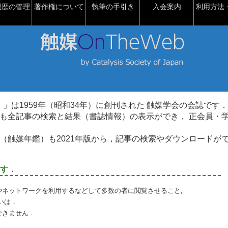
履歴の管理
著作権について
執筆の手引き
入会案内
利用方法・
talysis）」は1959年（昭和34年）に創刊された 触媒学会の会誌です．
も全記事の検索と結果（書誌情報）の表示ができ， 正会員・
（触媒年鑑）も2021年版から，記事の検索やダウンロードが
す．
やネットワークを利用するなどして多数の者に閲覧させること,
いは，
できません．