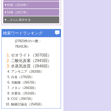
3号 CO
の排出削減および有効活用のた
タリゼーション
2
3号 特殊反応場を利用した触媒的分子変
る非貴金属触媒の研究動向
線を利用した触媒解析技術の最先端
1号 物質移動制御に着目した触媒プロセ
▼60巻（2018年）
4号 格子酸素・格子酸素欠陥を利用した
めの触媒技術
換反応
2号 機能化学品製造に資するクリーンな
ス開発
5号 ゼオライトの合成と応用における研
5号 単原子触媒
触媒反応
1号 固体酸触媒の最新の研究動向
▼59巻（2017年）
触媒的酸化反応
4号 若手による情報発信企画～とびたて
4号 多孔質材料を用いた触媒の新展開
究動向
2号 CO
フリー水素サプライチェーンに
2
6号 参照触媒委員会からのお知らせ
5号 生体触媒によるエネルギー変換反応
2号 二酸化炭素からの有用化学品合成
1号 いたるところに，触媒
▼…さらに表示する
若き触媒の研究者たち～（1）
3号 水処理のための触媒化学
5号 情報学的手法を用いた触媒開発
6号 ヘテロ接合界面
関わる触媒開発動向
B号 第133回触媒討論会（2023年）
6号 窒素とリンの循環のための触媒・機
3号 ナノ粒子・クラスター触媒の最前線
2号 機能性材料の局所構造解析のための
5号 若手による情報発信企画～とびたて
▼58巻（2016年）
4号 光触媒を用いた水分解の最新の研究
6号 カーボンニュートラルに向けた電解
B号 第135回触媒討論会（2025年）
3号 精密高分子合成に関する最近の研究
能性材料
最先端技術
検索ワードランキング
4号 60周年記念企画
若き触媒の研究者たち～（2）
動向
技術
1号 ユニークな構造の高分子を生み出す触
▼57巻（2015年）
動向
B号 第131回触媒討論会（2023年）
3号 無機分離膜材料の開発と触媒反応プ
5号 進化するゼオライト合成技術
6号 石油のノーブル・ユースを志向した
媒技術
(27823件/のべ数：
5号 次世代の触媒プロセスを支えるマイ
B号 第127回触媒討論会（2021年・オン
1号 水素キャリアにかかわる触媒技術の新
4号 バイオマス化成品製造のための触媒
▼56巻（2014年）
ロセスへの適用
触媒技術
7824136）
クロ波
6号 非貴金属系触媒における電気化学的
ライン開催(Zoom)のみ）
2号 リグニンからの化成品製造に向けた触
展開
技術
1号 特殊環境場を利用した材料合成
▼55巻（2013年）
4号 触媒研究における計算科学の利用
酸素還元反応
B号 第129回触媒討論会（2022年・京都
媒技術
6号 メタン転換技術の最新動向
ゼオライト（3070回）
2号 石油精製用触媒の最近の進展
5号 固体触媒による含窒素有機化合物変
2号 光触媒反応機構に関する最新の研究動
1号 高耐久性燃料電池システム用触媒にお
大学：オンライン・対面開催）
▼54巻（2012年）
5号 水素のふるまいを解き明かす最先端
B号 第121回触媒討論会（2018年・東京
3号 触媒研究の最先端～とびたて若き研究
二酸化炭素（2943回）
B号 第125回触媒討論会（2020年・工学
換の最前線
3号 固体酸化物形燃料電池（SOFC）におけ
向
ける新展開
研究
大学）
1号 規則性多孔体の利用技術における最近
▼53巻（2011年）
者たち～（1）
水蒸気改質（2846回）
院大学）
るアノード触媒上での燃料直接改質技術
6号 貴金属使用量低減に向けた自動車排
3号 固体高分子形燃料電池カソード触媒の
2号 リビングラジカル重合の最近の動向
6号 低級アルカンの有効利用のための触
の進歩
アンモニア（2820回）
4号 触媒研究の最先端～とびたて若き研究
1号 金属学から見る合金触媒の新展開
▼52巻（2010年）
ガス浄化触媒の開発
4号 コアシェル構造の制御による触媒機能
開発動向
媒技術
白金（2782回）
3号 天然ガスの化学工業的展開に関する触
2号 第109回触媒討論会
者たち～（2）
2号 第107回触媒討論会
の向上
1号 触媒の劣化対策と長寿命触媒開発
B号 第123回触媒討論会（2019年・大阪
▼51巻（2009年）
4号 人工光合成に向けた近年のアプローチ
光触媒（2667回）
媒技術
B号 第119回触媒討論会（2017年・首都
3号 貴金属低減技術の最新動向
5号 触媒研究の最先端～とびたて若き研究
市立大学）
3号 触媒のその場観察法の進歩（１）
5号 工業触媒およびその周辺技術の最近の
2号 第105回触媒討論会
1号 炭素材料－熱い注目を集める材料－
▼50巻（2008年）
メタン（2663回）
大学東京）
5号 未利用熱エネルギーの有効活用に貢献
4号 貴金属触媒の精密構造制御とその活用
者たち～（3）
4号 貴金属代替技術の最新動向
進歩
水素化（2616回）
4号 触媒のその場観察法の進歩（２）
3号 ナノ構造が拓く新機能
する触媒技術
2号 第103回触媒討論会
1号 触媒化学と学会のこの10年，半世紀，
▼49巻（2007年）
5号 バイオマス化成品製造のための固体触
6号 イオニクス材料と燃料電池・電解合成
5号 光触媒による物質変換反応の新展開
CO2（2567回）
6号 ナノシート
5号 不活性結合の触媒的活性化による有機
そして未来
4号 活性サイトおよびその環境の精密な設
6号 ポリオキソメタレート
3号 環境浄化用光触媒の現状と課題
媒の開発
1号 含フッ素化合物の合成と触媒
▼48巻（2006年）
の最新の研究動向
触媒討論会（2545回）
6号 グラフェン
合成
B号 第115回触媒討論会（2015年・成蹊大
計による触媒の高機能化
2号 第101回触媒討論会
B号 第113回触媒討論会（2014年・ロワジ
4号 水素社会の実現に向けた水素製造・貯
6号 ナノ空間─吸着状態解析から新機能開拓
2号 第99回触媒討論会
B号 第117回触媒討論会（2016年・大阪府
1号 固体酸触媒の最近の進歩
▼47巻（2005年）