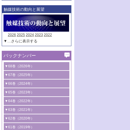
触媒技術の動向と展望
2026
2025
2024
2023
2022
▼…さらに表示する
バックナンバー
▼68巻（2026年）
1号 過酸化水素合成に関する研究動向
▼67巻（2025年）
2号 コンピューター技術により加速する
1号 CO
水素化によるグリーン燃料/グリ
▼66巻（2024年）
2
触媒開発
ーンケミカル製造
1号 低次元ナノ構造を有する触媒材料
▼65巻（2023年）
3号 有機分子変換やCO
資源化のための
2
2号 水素製造のための水分解技術に関す
2号 規制反応場を活用した固体触媒研究
1号 炭素が関わる触媒機能
▼64巻（2022年）
光触媒に関する最近の研究
る最近の研究
の新展開
2号 プラスチックケミカルリサイクルの
1号 合成ガス製造とCOを用いるケミカル
▼63巻（2021年）
B号 第137回触媒討論会（2026年）
3号 オレフィン系樹脂の精密合成に関す
3号 未踏分子変換を目指した酸化触媒プ
ための触媒技術
ズ合成の最新動向
1号 金触媒の新展開
▼62巻（2020年）
る最新技術
ロセスの最前線
3号 非酸化物系金属化合物を基盤とした
2号 化学品合成のための合金触媒開発
2号 ペロブスカイト
1号 触媒設計を拓く欠陥構造のキャラク
▼61巻（2019年）
4号 アルコール類の効率的変換を実現す
4号 シンクロトロン放射光および中性子
触媒材料の開発