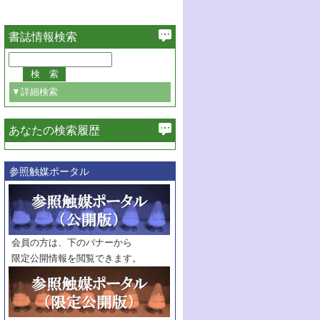
書誌情報検索
▼詳細検索
あなたの検索履歴
必ず含む
参照触媒ポータル
巻・号指定
巻
号
範囲指定
巻
号～
巻
会員の方は、下のバナーから
号
限定公開情報を閲覧できます。
触媒年鑑
年度
記事種別
マーク：
マークあり