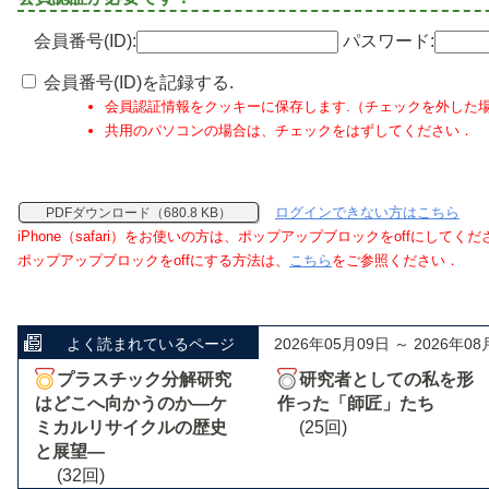
会員番号(ID):
パスワード:
会員番号(ID)を記録する.
会員認証情報をクッキーに保存します.（チェックを外した
共用のパソコンの場合は、チェックをはずしてください．
ログインできない方はこちら
PDFダウンロード（680.8 KB）
iPhone（safari）をお使いの方は、ポップアップブロックをoffにしてく
ポップアップブロックをoffにする方法は、
こちら
をご参照ください．
よく読まれているページ
2026年05月09日 ～ 2026年08
プラスチック分解研究
研究者としての私を形
はどこへ向かうのか―ケ
作った「師匠」たち
ミカルリサイクルの歴史
(25回)
と展望―
(32回)