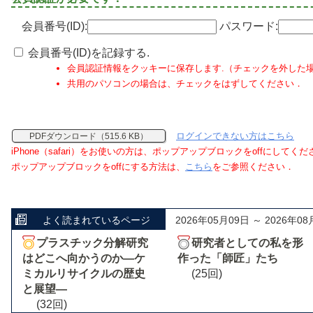
会員番号(ID):
パスワード:
会員番号(ID)を記録する.
会員認証情報をクッキーに保存します.（チェックを外した
共用のパソコンの場合は、チェックをはずしてください．
ログインできない方はこちら
PDFダウンロード（515.6 KB）
iPhone（safari）をお使いの方は、ポップアップブロックをoffにしてく
ポップアップブロックをoffにする方法は、
こちら
をご参照ください．
よく読まれているページ
2026年05月09日 ～ 2026年08
プラスチック分解研究
研究者としての私を形
はどこへ向かうのか―ケ
作った「師匠」たち
ミカルリサイクルの歴史
(25回)
と展望―
(32回)